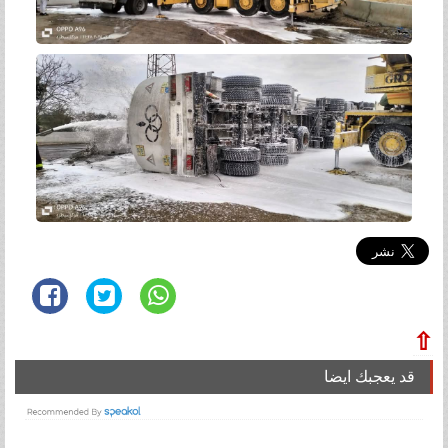
⇧
قد يعجبك ايضا