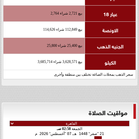
عيار 18
بيع 2,721 شراء 2,764
الاونصة
بيع 112,849 شراء 114,626
الجنيه الذهب
بيع 25,400 شراء 25,800
الكيلو
بيع 3,628,571 شراء 3,685,714
سعر الذهب بمحلات الصاغة تختلف بين منطقة وأخرى
مواقيت الصلاة
الجمعة
02:58 صـ
21
صفر
1448 هـ
07
أغسطس
2026 م