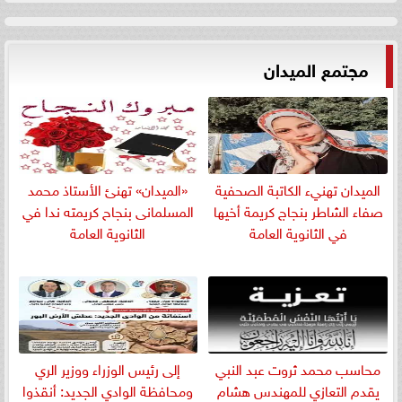
مجتمع الميدان
الميدان تهنيء الكاتبة الصحفية
«الميدان» تهنئ الأستاذ محمد
صفاء الشاطر بنجاج كريمة أخيها
المسلمانى بنجاح كريمته ندا في
في الثانوية العامة
الثانوية العامة
​محاسب محمد ثروت عبد النبي
إلى رئيس الوزراء ووزير الري
يقدم التعازي للمهندس هشام
ومحافظة الوادي الجديد: أنقذوا