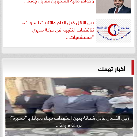
بين النقل قبل العام والتثبيت لسنوات..
تناقضات التقييم في حركة مديري
”مستشفيات...
أخبار تهمك
رجل الأعمال عادل شحاتة يدين استهداف ميناء دمياط بـ ”مسيرة”:
مرحلة فارقة...