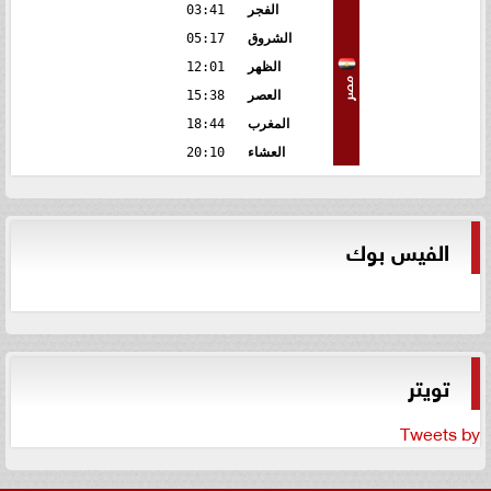
الفجر
03:41
الشروق
05:17
الظهر
12:01
مصر
العصر
15:38
المغرب
18:44
العشاء
20:10
الفيس بوك
تويتر
Tweets by