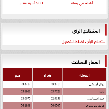
أباظة في وفاة...
200 أسرة يقتلها...
استطلاع الرأي
استطلاع الرأي: اضغط للتحميل
أسعار العملات
العملة
شراء
بيع
دولار أمريكى
49.3414
49.4414
يورو
53.7723
53.8961
جنيه إسترلينى
62.9153
63.0675
فرنك سويسرى
56.0507
56.1898