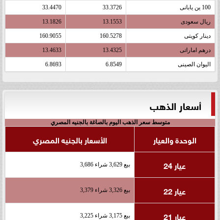
100 ين يابانى
33.3726
33.4470
ريال سعودى
13.1553
13.1826
دينار كويتى
160.5278
160.9055
درهم اماراتى
13.4325
13.4633
اليوان الصينى
6.8549
6.8693
أسعار الذهب
متوسط سعر الذهب اليوم بالصاغة بالجنيه المصري
الوحدة والعيار
الأسعار بالجنيه المصري
عيار 24
بيع 3,629 شراء 3,686
عيار 22
بيع 3,326 شراء 3,379
عيار 21
بيع 3,175 شراء 3,225