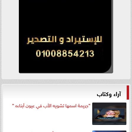
آراء وكتاب
”جريمة اسمها تشويه الأب في عيون أبناءه ”