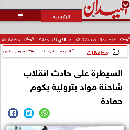
محمد يوسف
رئيس التحرير

الصينية 2.0»... ما الذي تغير فعلا؟
محافظ الغربية يكرم 100 من أوائل الجمهورية والمحافظة ويؤكد: الاستثمار...
محافظات
الجمعة، 21 فبراير 2025
07:54 مـ
بتوقيت القاهرة
2025-02-21 19:54:42
السيطرة على حادث انقلاب
شاحنة مواد بترولية بكوم
حمادة