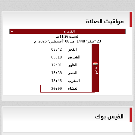
مواقيت الصلاة
السبت
11:26 مـ
23
صفر
1448 هـ
08
أغسطس
2026 م
الفجر
03:42
الشروق
05:18
الظهر
12:01
مصر
العصر
15:38
المغرب
18:43
العشاء
20:09
الفيس بوك