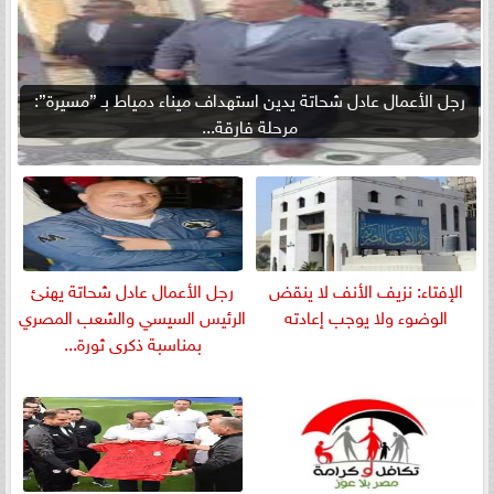
رجل الأعمال عادل شحاتة يدين استهداف ميناء دمياط بـ ”مسيرة”:
مرحلة فارقة...
الإفتاء: نزيف الأنف لا ينقض
رجل الأعمال عادل شحاتة يهنئ
الوضوء ولا يوجب إعادته
الرئيس السيسي والشعب المصري
بمناسبة ذكرى ثورة...