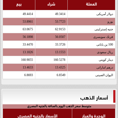
العملة
شراء
بيع
دولار أمريكى
49.3414
49.4414
يورو
53.7723
53.8961
جنيه إسترلينى
62.9153
63.0675
فرنك سويسرى
56.0507
56.1898
100 ين يابانى
33.3726
33.4470
ريال سعودى
13.1553
13.1826
دينار كويتى
160.5278
160.9055
درهم اماراتى
13.4325
13.4633
اليوان الصينى
6.8549
6.8693
أسعار الذهب
متوسط سعر الذهب اليوم بالصاغة بالجنيه المصري
الوحدة والعيار
الأسعار بالجنيه المصري