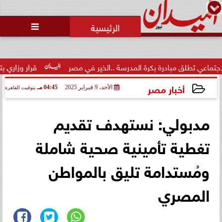
محمد يوسف
رئيس التحرير

بادرة بكرة المدرسة ..الخير في مصر
قرار وزاري بتكليف الدكتور ت
أخبار مصر
الأحد، 9 فبراير 2025
04:45 مـ
بتوقيت القاهرة
2025-02-09 16:45:18
مدبولي: نستهدف تقديم
تغطية تأمينية صحية شاملة
ومُستدامة تليق بالمواطن
المصري