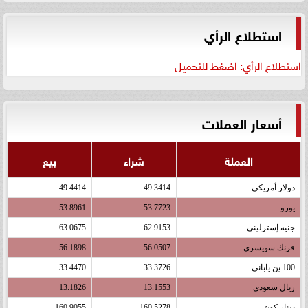
استطلاع الرأي
استطلاع الرأي: اضغط للتحميل
أسعار العملات
العملة
شراء
بيع
دولار أمريكى
49.3414
49.4414
يورو
53.7723
53.8961
جنيه إسترلينى
62.9153
63.0675
فرنك سويسرى
56.0507
56.1898
100 ين يابانى
33.3726
33.4470
ريال سعودى
13.1553
13.1826
دينار كويتى
160.5278
160.9055