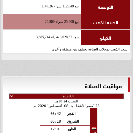
الاونصة
بيع 112,849 شراء 114,626
الجنيه الذهب
بيع 25,400 شراء 25,800
الكيلو
بيع 3,628,571 شراء 3,685,714
سعر الذهب بمحلات الصاغة تختلف بين منطقة وأخرى
مواقيت الصلاة
السبت
03:24 مـ
23
صفر
1448 هـ
08
أغسطس
2026 م
الفجر
03:42
الشروق
05:18
الظهر
12:01