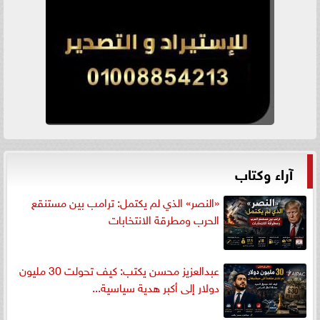
آراء وكتاب
«النصر» الذي لم يكتمل: ترامب بين مستنقع
الحرب ومطرقة الانتخابات
عبدالعزيز محسن يكتب: كيف تحولت 30 مليون
دولار إلى أكبر هدية سياسية...