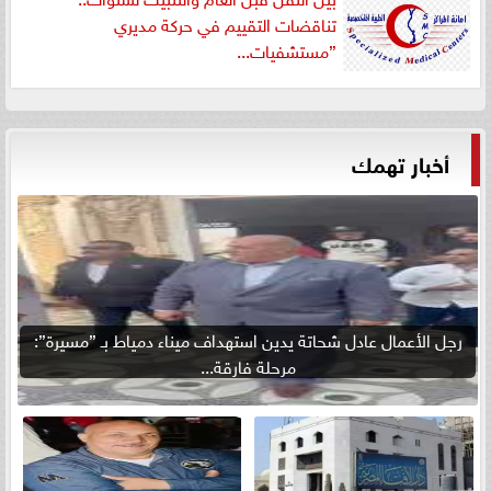
تناقضات التقييم في حركة مديري
”مستشفيات...
أخبار تهمك
رجل الأعمال عادل شحاتة يدين استهداف ميناء دمياط بـ ”مسيرة”:
مرحلة فارقة...