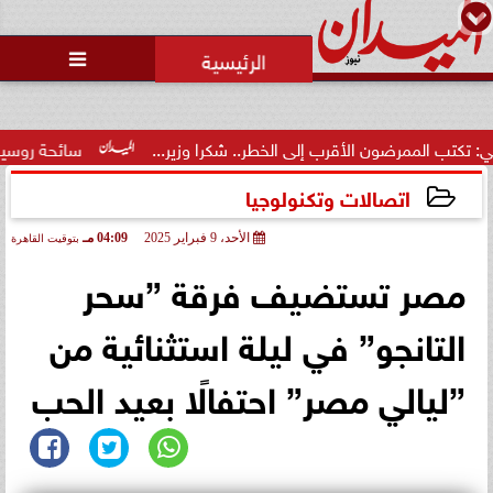
محمد يوسف
رئيس التحرير

محاولات لإخفاء المقاعد عن أعضاء
الجمعية العمومية خلال الإفطار
الجماعي ...
إلى الخطر.. شكرا وزير...
سائحة روسية لـ”مراسي”: الغردقة تجمع 
اتصالات وتكنولوجيا
الأحد، 9 فبراير 2025
04:09 مـ
بتوقيت القاهرة
2025-02-09 16:09:00
مصر تستضيف فرقة ”سحر
التانجو” في ليلة استثنائية من
”ليالي مصر” احتفالًا بعيد الحب