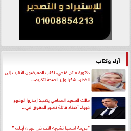
آراء وكتاب
دكتورة فاتن فتحي: تكتب الممرضون الأقرب إلى
الخطر.. شكرا وزير الصحة لتكريم...
مالك السعيد المحامي يكتب: إحذروا الوقوع
فيها.. أخطاء قاتلة تضيع الحقوق في...
”جريمة اسمها تشويه الأب في عيون أبناءه ”