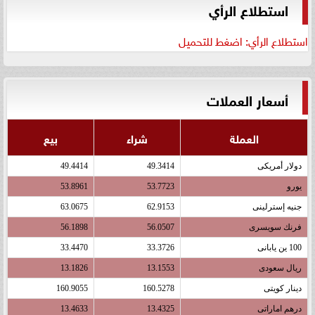
استطلاع الرأي
استطلاع الرأي: اضغط للتحميل
أسعار العملات
العملة
شراء
بيع
دولار أمريكى
49.3414
49.4414
يورو
53.7723
53.8961
جنيه إسترلينى
62.9153
63.0675
فرنك سويسرى
56.0507
56.1898
100 ين يابانى
33.3726
33.4470
ريال سعودى
13.1553
13.1826
دينار كويتى
160.5278
160.9055
درهم اماراتى
13.4325
13.4633