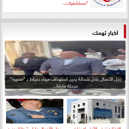
”مستشفيات...
أخبار تهمك
رجل الأعمال عادل شحاتة يدين استهداف ميناء دمياط بـ ”مسيرة”:
مرحلة فارقة...
الإفتاء: نزيف الأنف لا ينقض
رجل الأعمال عادل شحاتة يهنئ