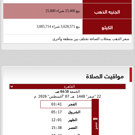
الجنيه الذهب
بيع 25,400 شراء 25,800
الكيلو
بيع 3,628,571 شراء 3,685,714
سعر الذهب بمحلات الصاغة تختلف بين منطقة وأخرى
مواقيت الصلاة
الجمعة
04:50 صـ
22
صفر
1448 هـ
07
أغسطس
2026 م
الفجر
03:41
الشروق
05:17
الظهر
12:01
مصر
العصر
15:38