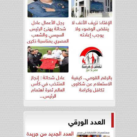
الإفتاء: نزيف الأنف لا
رجل الأعمال عادل
ينقض الوضوء ولا
شحاتة يهنئ الرئيس
يوجب إعادته
السيسي والشعب
المصري بمناسبة ذكرى
ثورة...
بالرقم القومي.. كيفية
عادل شحاتة : إنجاز
الاستعلام عن شكاوى
المنتخب في كأس
تكافل وكرامة
العالم ثمرة اهتمام
الرئيس...
العدد الورقي
العدد الجديد من جريدة