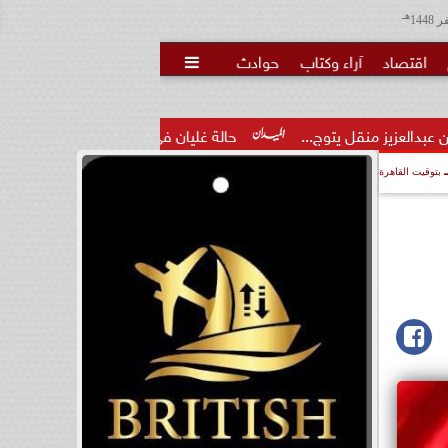
هـ
اقتصاد
آراء وكتاب
حوادث

...
حالة غليان في نادي الشيخ زايد: اتهامات للجنة المؤقتة بـ...
بتوقيت القاهرة