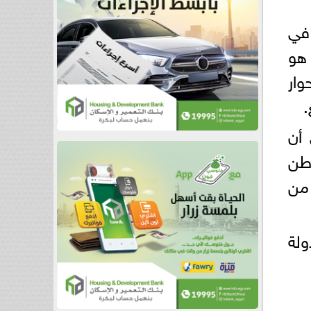
 في
 هو
وار
.
أن
طن
 من
ولة