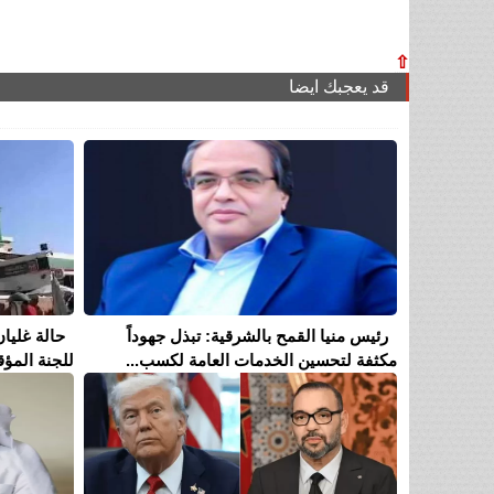
⇧
قد يعجبك ايضا
رئيس منيا القمح بالشرقية: تبذل جهوداً
حالة غليان
مكثفة لتحسين الخدمات العامة لكسب...
للجنة المؤق