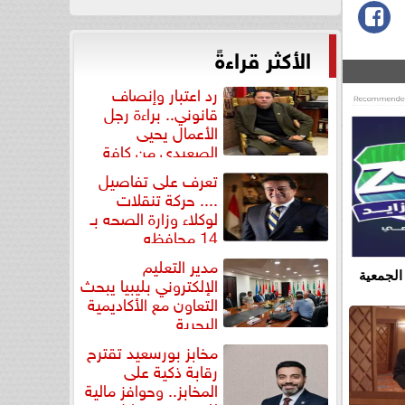
الأكثر قراءةً
رد اعتبار وإنصاف
قانوني.. براءة رجل
الأعمال يحيى
الصعيدي من كافة
التهم...
تعرف على تفاصيل
.... حركة تنقلات
لوكلاء وزارة الصحه بـ
14 محافظه
مدير التعليم
الجمعية
الإلكتروني بليبيا يبحث
التعاون مع الأكاديمية
البحرية
مخابز بورسعيد تقترح
رقابة ذكية على
المخابز.. وحوافز مالية