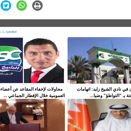
 في نادي الشيخ زايد: اتهامات
محاولات لإخفاء المقاعد عن أعضاء 
تة بـ ”التواطؤ” وضيا...
العمومية خلال الإفطار الجماعي ...