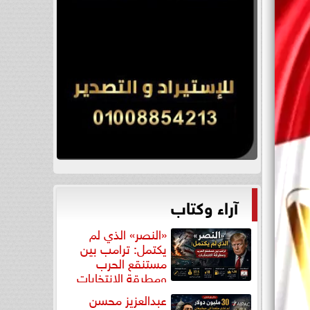
آراء وكتاب
«النصر» الذي لم
يكتمل: ترامب بين
مستنقع الحرب
ومطرقة الانتخابات
عبدالعزيز محسن