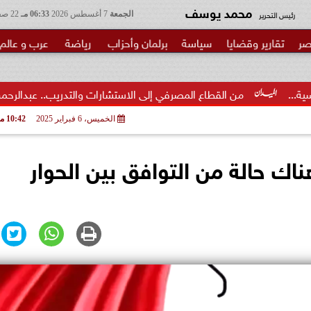
محمد يوسف
رئيس التحرير
الجمعة
7 أغسطس 2026
06:33 مـ
22 صفر 1448
صر
تقارير وقضايا
سياسة
برلمان وأحزاب
رياضة
عرب و عالم
لقطاع المصرفي إلى الاستشارات والتدريب.. عبدالرحمن عبدالعزيز منقل يتوج
الخميس، 6 فبراير 2025
10:42 مـ
ك حالة من التوافق بين الحوار