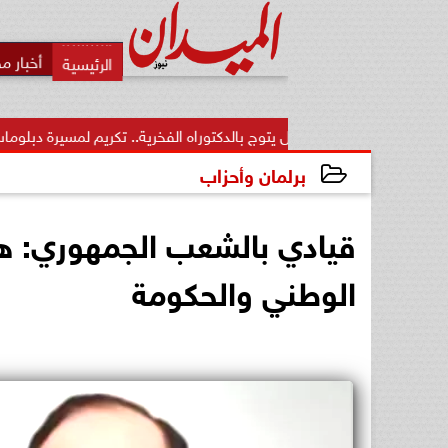
أخبار م
يز منقل يتوج بالدكتوراه الفخرية.. تكريم لمسيرة دبلوماسية...
من ا
برلمان وأحزاب
2025-02-06 22:42:12
قيادي بالشعب الجمهوري: هنا
الوطني والحكومة