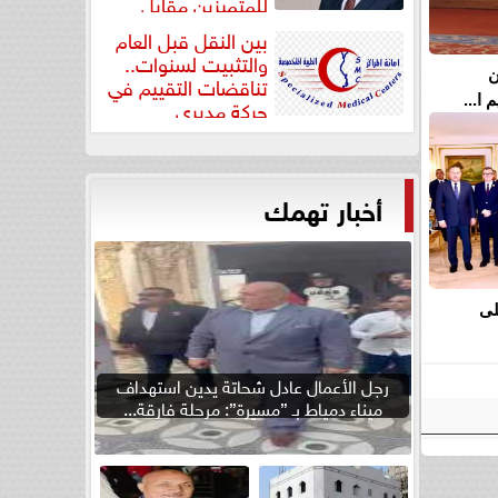
للمتميزين مقابل
جودة...
بين النقل قبل العام
والتثبيت لسنوات..
ن
تناقضات التقييم في
ا...
حركة مديري
”مستشفيات...
أخبار تهمك
لى
رجل الأعمال عادل شحاتة يدين استهداف
ميناء دمياط بـ ”مسيرة”: مرحلة فارقة...