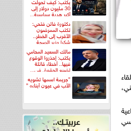
يكتب: كيف تحولت
30 مليون دولار إلى
أكبر هدية سياسية...
دكتورة فاتن فتحي:
تكتب الممرضون
الأقرب إلى الخطر..
شكرا وزير الصحة
لتكريم...
مالك السعيد المحامي
يكتب: إحذروا الوقوع
فيها.. أخطاء قاتلة
تضيع الحقوق في...
قاء
”جريمة اسمها تشويه
الأب في عيون أبناءه ”
ي،
عية
يسي