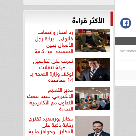
الأكثر قراءةً
رد اعتبار وإنصاف
قانوني.. براءة رجل
الأعمال يحيى
الصعيدي من كافة
التهم...
تعرف على تفاصيل
.... حركة تنقلات
لوكلاء وزارة الصحه بـ
14 محافظه
مدير التعليم
الإلكتروني بليبيا يبحث
التعاون مع الأكاديمية
البحرية
مخابز بورسعيد تقترح
رقابة ذكية على
المخابز.. وحوافز مالية