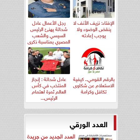
الإفتاء: نزيف الأنف لا
رجل الأعمال عادل
ينقض الوضوء ولا
شحاتة يهنئ الرئيس
يوجب إعادته
السيسي والشعب
المصري بمناسبة ذكرى
ثورة...
بالرقم القومي.. كيفية
عادل شحاتة : إنجاز
الاستعلام عن شكاوى
المنتخب في كأس
تكافل وكرامة
العالم ثمرة اهتمام
الرئيس...
العدد الورقي
العدد الجديد من جريدة