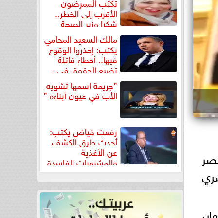
تكتب الممرضون
الأقرب إلى الخطر..
شكرا وزير الصحة
لتكريم...
مالك السعيد المحامي
يكتب: إحذروا الوقوع
فيها.. أخطاء قاتلة
تضيع الحقوق في...
”جريمة اسمها تشويه
الأب في عيون أبناءه ”
رفعت فياض يكتب:
أحدث طرق الكشف
عن الأغذية
مصر
والمشروبات الفاسدة
في كتاب...
صري
ر،