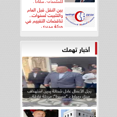
للمتميزين مقابل
جودة...
بين النقل قبل العام
والتثبيت لسنوات..
تناقضات التقييم في
حركة مديري
”مستشفيات...
أخبار تهمك
رجل الأعمال عادل شحاتة يدين استهداف
ميناء دمياط بـ ”مسيرة”: مرحلة فارقة...