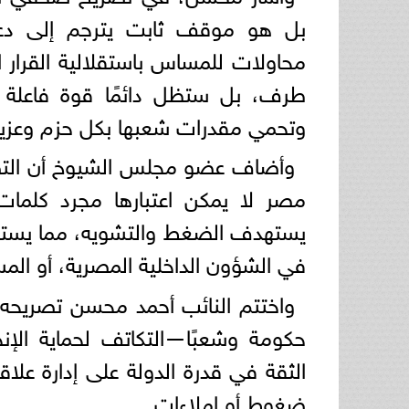
بل هو موقف ثابت يترجم إلى د
محاولات للمساس باستقلالية القرار 
طرف، بل ستظل دائمًا قوة فاعلة 
وتحمي مقدرات شعبها بكل حزم وعزيم
وأضاف عضو مجلس الشيوخ أن التصري
مصر لا يمكن اعتبارها مجرد كلمات
يستهدف الضغط والتشويه، مما يستدع
في الشؤون الداخلية المصرية، أو الم
واختتم النائب أحمد محسن تصريحه ب
حكومة وشعبًا—التكاتف لحماية الإن
الثقة في قدرة الدولة على إدارة علاقا
ضغوط أو إملاءات.