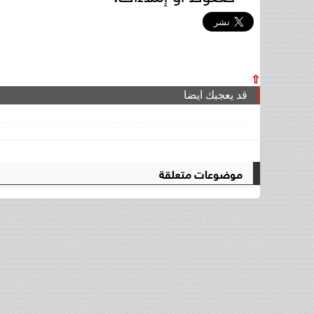
⇧
قد يعجبك ايضا
موضوعات متعلقة