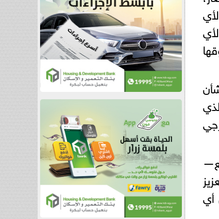
أي
لأي
ها
شأن
لذي
رجي
يع—
زيز
 أي