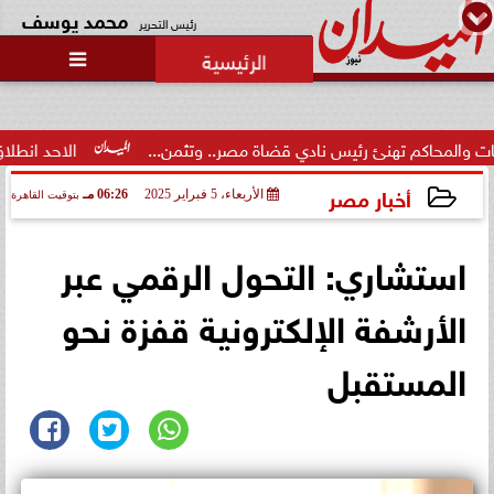
محمد يوسف
رئيس التحرير

 تهنئ رئيس نادي قضاة مصر.. وتثمن...
الاحد انطلاق  المرحلة الا
أخبار مصر
الأربعاء، 5 فبراير 2025
06:26 مـ
بتوقيت القاهرة
2025-02-05 18:26:15
استشاري: التحول الرقمي عبر
الأرشفة الإلكترونية قفزة نحو
المستقبل