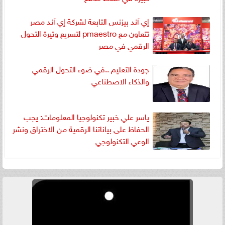
إي آند بيزنس التابعة لشركة إي آند مصر
تتعاون مع pmaestro لتسريع وتيرة التحول
الرقمي في مصر
جودة التعليم ..في ضوء التحول الرقمي
والذكاء الاصطناعي
ياسر علي خبير تكنولوجيا المعلومات: يجب
الحفاظ على بياناتنا الرقمية من الاختراق ونشر
الوعي التكنولوجي