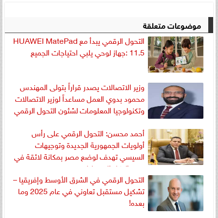
موضوعات متعلقة
التحول الرقمي يبدأ مع HUAWEI MatePad
11.5 :جهاز لوحي يلبي احتياجات الجميع
وزير الاتصالات يصدر قراراً بتولى المهندس
محمود بدوي العمل مساعداً لوزير الاتصالات
وتكنولوجيا المعلومات لشئون التحول الرقمي
أحمد محسن: التحول الرقمي على رأس
أولويات الجمهورية الجديدة وتوجيهات
السيسي تهدف لوضع مصر بمكانة لائقة في
عصر الذكاء الاصطناعي
التحول الرقمي في الشرق الأوسط وإفريقيا –
تشكيل مستقبل تعاوني في عام 2025 وما
بعده!