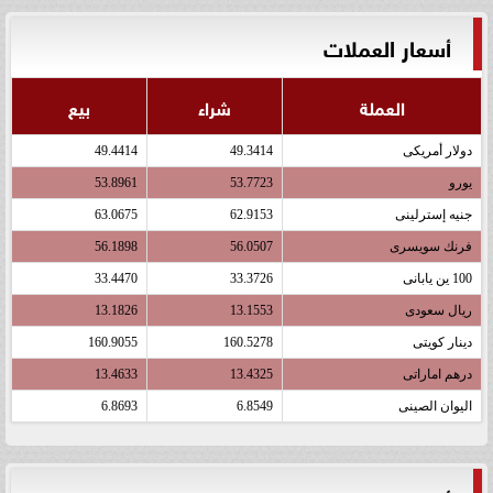
أسعار العملات
العملة
شراء
بيع
دولار أمريكى
49.3414
49.4414
يورو
53.7723
53.8961
جنيه إسترلينى
62.9153
63.0675
فرنك سويسرى
56.0507
56.1898
100 ين يابانى
33.3726
33.4470
ريال سعودى
13.1553
13.1826
دينار كويتى
160.5278
160.9055
درهم اماراتى
13.4325
13.4633
اليوان الصينى
6.8549
6.8693