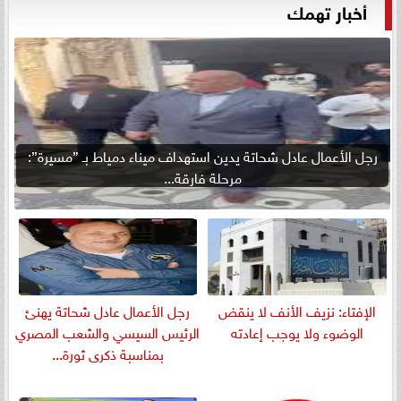
أخبار تهمك
رجل الأعمال عادل شحاتة يدين استهداف ميناء دمياط بـ ”مسيرة”:
مرحلة فارقة...
الإفتاء: نزيف الأنف لا ينقض
رجل الأعمال عادل شحاتة يهنئ
الوضوء ولا يوجب إعادته
الرئيس السيسي والشعب المصري
بمناسبة ذكرى ثورة...