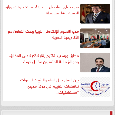
تعرف على تفاصيل .... حركة تنقلات لوكلاء وزارة
الصحه بـ 14 محافظه
مدير التعليم الإلكتروني بليبيا يبحث التعاون مع
الأكاديمية البحرية
مخابز بورسعيد تقترح رقابة ذكية على المخابز..
وحوافز مالية للمتميزين مقابل جودة...
بين النقل قبل العام والتثبيت لسنوات..
تناقضات التقييم في حركة مديري
”مستشفيات...