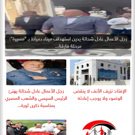
رجل الأعمال عادل شحاتة يدين استهداف ميناء دمياط بـ ”مسيرة”:
مرحلة فارقة...
الإفتاء: نزيف الأنف لا ينقض
رجل الأعمال عادل شحاتة يهنئ
الوضوء ولا يوجب إعادته
الرئيس السيسي والشعب المصري
بمناسبة ذكرى ثورة...