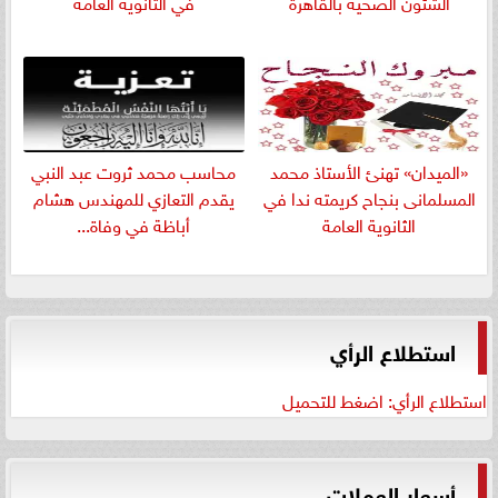
الشئون الصحية بالقاهرة
في الثانوية العامة
«الميدان» تهنئ الأستاذ محمد
​محاسب محمد ثروت عبد النبي
المسلمانى بنجاح كريمته ندا في
يقدم التعازي للمهندس هشام
الثانوية العامة
أباظة في وفاة...
استطلاع الرأي
استطلاع الرأي: اضغط للتحميل
أسعار العملات