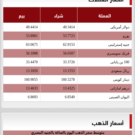
العملة
شراء
بيع
دولار أمريكى
49.3414
49.4414
يورو
53.7723
53.8961
جنيه إسترلينى
62.9153
63.0675
فرنك سويسرى
56.0507
56.1898
100 ين يابانى
33.3726
33.4470
ريال سعودى
13.1553
13.1826
دينار كويتى
160.5278
160.9055
درهم اماراتى
13.4325
13.4633
اليوان الصينى
6.8549
6.8693
أسعار الذهب
متوسط سعر الذهب اليوم بالصاغة بالجنيه المصري