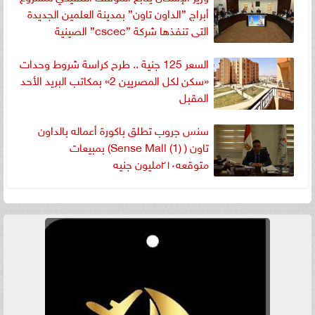
أبراج ”الداون تاون” بمدينة العلمين الجديدة
التى تنفذها شركة ”cscec” الصينية
السعر 125 جنية .. طرح كراسة شروط وحدات
«سكن لكل المصريين 2» بمكاتب البريد الأحد
المقبل
سنس جروب تطلق باكورة أعماله بالداون
تاون ( Sense Mall (1)) بمبيعات
متوقعه٢١٠مليون جنيه