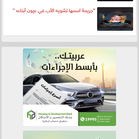
”جريمة اسمها تشويه الأب في عيون أبناءه ”