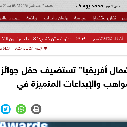
محمد يوسف
رئيس التحرير
الجمعة
7 أغسطس 2026
08:55 صـ
22 صفر 1448
صر
تقارير وقضايا
سياسة
برلمان وأحزاب
رياضة
عرب و عالم
..
دكتورة فاتن فتحي: تكتب الممرضون الأقرب إلى الخطر.. شكرا و
الإثنين، 27 يناير 2025
04:14 مـ
ال أفريقيا” تستضيف حفل جوائز
واهب والإبداعات المتميزة في