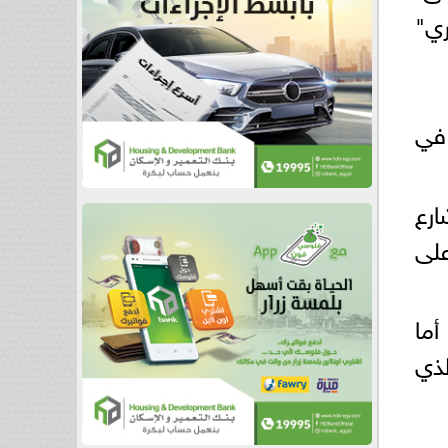
ري"
في
ارع
على
أما
لذي