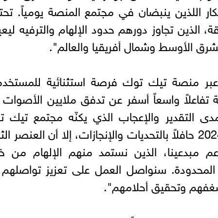
كار اللذين ينبضان في مجتمع المنصة يومياً. تح
ة، الذين تجاوز دورهم حدود الإلهام والترفيه ليعي
رق الأوسط وشمال أفريقيا والعالم".
 عبر منصة تيك توك فرصة استثنائية للمستخدم
ة تفاعلاً واسعاً أسفر عن تدفق ملايين الأصوات
ى التقدير والإعجاب الذي يكنّه مجتمع تيك ت
للمبدعين المشاركين الليلة. كان عام 2024 حافلاً بالتحديات والإنجازات، إلا أن العنصر 
عم مبدعينا، الذين نستمد منهم الإلهام من خ
 المحدودة. سنواصل العمل على تعزيز تواصلهم
غفهم وتحقيق أحلامهم".