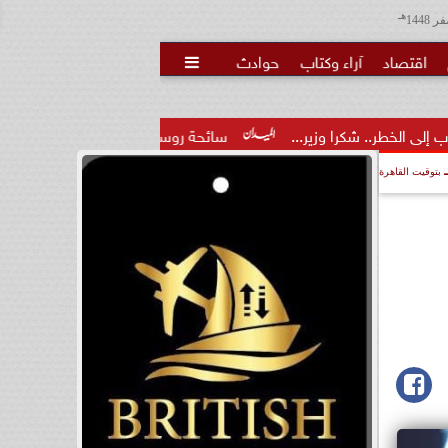
هـ
اقتصاد
آراء وكتاب
حوادث

زير...
سائحة روسية لـ”مراسي”: الغردقة تجمع بين الموقع المميز 
بتوقيت القاهرة