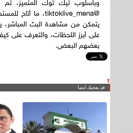
وبأسلوب تيك توك المتميز، تم ب
@tiktoklive_mena، 
يتمكن من مشاهدة البث المباشر، ي
على أبرز اللحظات، والتعرف على كيفي
بعضهم البعض.
⇧
قد يعجبك ايضا