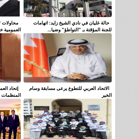
حالة غليان في نادي الشيخ زايد: اتهامات
محاولات ل
للجنة المؤقتة بـ ”التواطؤ” وضيا...
العمومية خل
الاتحاد العربي للتطوع يرعى مسابقة وسام
إتحاد الع
الخير
المنظمات ال