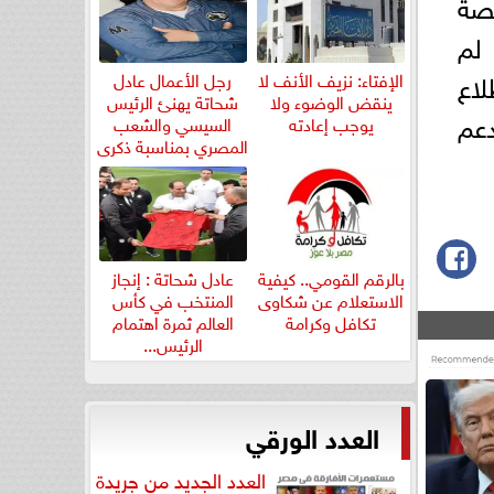
صة
 لم
اع
الإفتاء: نزيف الأنف لا
رجل الأعمال عادل
ينقض الوضوء ولا
شحاتة يهنئ الرئيس
دعم
يوجب إعادته
السيسي والشعب
المصري بمناسبة ذكرى
ثورة...
بالرقم القومي.. كيفية
عادل شحاتة : إنجاز
الاستعلام عن شكاوى
المنتخب في كأس
تكافل وكرامة
العالم ثمرة اهتمام
الرئيس...
العدد الورقي
العدد الجديد من جريدة