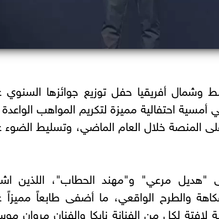
وشمال أفريقيا حفل توزيع جوائزها السنوي ع
 أمسية احتفالية مميزة لتكريم المواهب الواعدة
لى المنصة خلال العام الماضي، وتسليط الضوء 
ى "هديل مرعي" و"مهند الحطاب"، اللذين اشته
فكاهة والطرح الواقعي، ما أضفى طابعاً مميزاً 
 لافتة لكل من الفنانة نايكا والفنان مروان مو