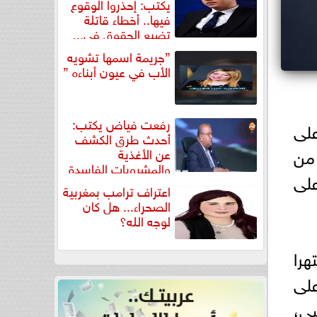
يكتب: إحذروا الوقوع
فيها.. أخطاء قاتلة
تضيع الحقوق في...
”جريمة اسمها تشويه
الأب في عيون أبناءه ”
رفعت فياض يكتب:
لى
أحدث طرق الكشف
 من
عن الأغذية
والمشروبات الفاسدة
على
في كتاب...
اعتراف ترامب بمغربية
الصحراء... هل كان
لوجه الله؟
را
على
سى،