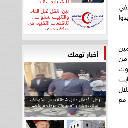
للمتميزين مقابل
تفي
جودة...
بين النقل قبل العام
دوا
والتثبيت لسنوات..
تناقضات التقييم في
حركة مديري
”مستشفيات...
ين
أخبار تهمك
 من
وك
الثابت
لال
 مع
رجل الأعمال عادل شحاتة يدين استهداف
ميناء دمياط بـ ”مسيرة”: مرحلة فارقة...