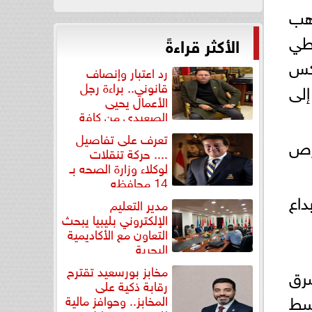
اهب
غطي
الأكثر قراءةً
عكس
رد اعتبار وإنصاف
قانوني.. براءة رجل
إلى
الأعمال يحيى
الصعيدي من كافة
التهم...
تعرف على تفاصيل
فرص
.... حركة تنقلات
لوكلاء وزارة الصحه بـ
14 محافظه
داع
مدير التعليم
الإلكتروني بليبيا يبحث
التعاون مع الأكاديمية
البحرية
مخابز بورسعيد تقترح
شرق
رقابة ذكية على
وسط
المخابز.. وحوافز مالية