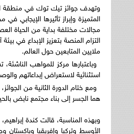
وتهدف جوائز تيك توك في منطقة الش
المتميزة وإبراز تأثيرها الإيجابي ف
مجالات مختلفة بداية من الحياة العصر
التزام المنصة بتعزيز الإبداع في بيئ
ملايين المتابعين حول العالم.
وباعتبارها مركز للمواهب الناشئة
استثنائية لاستعراض إبداعاتهم والوص
ومع ختام الدورة الثانية من الجوائز
هما الجسر إلى بناء مجتمع نابض بالحي
وبهذه المناسبة، قالت كندة إبراهيم،
الأوسط وتركيا وإفريقيا وباكستان 