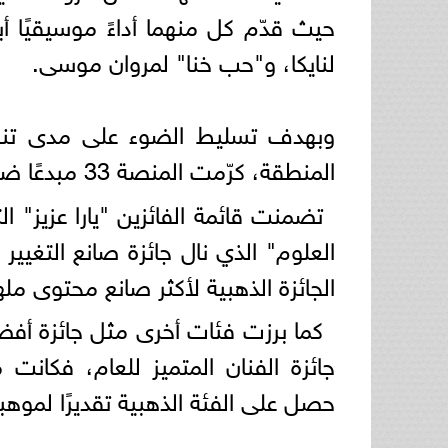
حيث قدّم كل منهما أداءً موسيقيًا أب
لنايكا، و"حب خنا" لمروان موسى.
وبهدف تسليط الضوء على مدى تنوع
المنطقة، كرّمت المنصة 33 مبدعًا ضمن فئات متعددة.
تضمنت قائمة الفائزين "يارا عزيز"
العلوم" الذي نال جائزة صانع التغيير
الجائزة الذهبية لأكثر صانع محتوى مل
كما برزت فئات أخرى مثل جائزة أفضل
جائزة الفنان المتميز للعام، فكان
حصل على الفئة الذهبية تقديرًا لموهبت