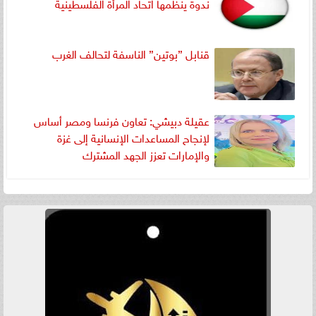
ندوة ينظمها اتحاد المرأة الفلسطينية
قنابل ”بوتين” الناسفة لتحالف الغرب
عقيلة دبيشي: تعاون فرنسا ومصر أساس
لإنجاح المساعدات الإنسانية إلى غزة
والإمارات تعزز الجهد المشترك