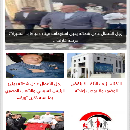
رجل الأعمال عادل شحاتة يدين استهداف ميناء دمياط بـ ”مسيرة”:
مرحلة فارقة...
الإفتاء: نزيف الأنف لا ينقض
رجل الأعمال عادل شحاتة يهنئ
الوضوء ولا يوجب إعادته
الرئيس السيسي والشعب المصري
بمناسبة ذكرى ثورة...