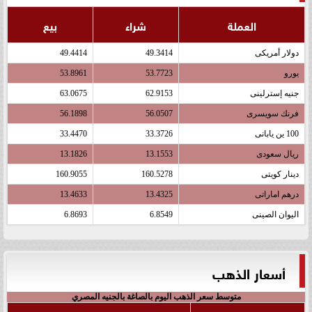
العملة
شراء
بيع
دولار أمريكى
49.3414
49.4414
يورو
53.7723
53.8961
جنيه إسترلينى
62.9153
63.0675
فرنك سويسرى
56.0507
56.1898
100 ين يابانى
33.3726
33.4470
ريال سعودى
13.1553
13.1826
دينار كويتى
160.5278
160.9055
درهم اماراتى
13.4325
13.4633
اليوان الصينى
6.8549
6.8693
أسعار الذهب
متوسط سعر الذهب اليوم بالصاغة بالجنيه المصري