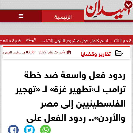
محمد يوسف
رئيس التحرير

اسم كامل حول مشروع قانون إنشاء...
خبيرة مناهج: حداثة تخرج ا
تقارير وقضايا
الأحد، 26 يناير 2025
03:38 مـ
بتوقيت القاهرة
2025-01-26 15:38:48
ردود فعل واسعة ضد خطة
ترامب لـ«تطهير غزة» لـ «تهجير
الفلسطينيين إلى مصر
والأردن».. ردود الفعل على