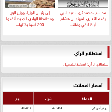
​محاسب محمد ثروت عبد النبي
إلى رئيس الوزراء ووزير الري
يقدم التعازي للمهندس هشام
ومحافظة الوادي الجديد: أنقذوا
أباظة في وفاة...
200 أسرة يقتلها...
استطلاع الرأي
استطلاع الرأي: اضغط للتحميل
أسعار العملات
العملة
شراء
بيع
دولار أمريكى
49.3414
49.4414