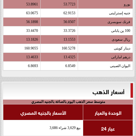
يورو
53.7723
53.8961
جنيه إسترلينى
62.9153
63.0675
فرنك سويسرى
56.0507
56.1898
100 ين يابانى
33.3726
33.4470
ريال سعودى
13.1553
13.1826
دينار كويتى
160.5278
160.9055
درهم اماراتى
13.4325
13.4633
اليوان الصينى
6.8549
6.8693
أسعار الذهب
متوسط سعر الذهب اليوم بالصاغة بالجنيه المصري
الوحدة والعيار
الأسعار بالجنيه المصري
عيار 24
بيع 3,629 شراء 3,686