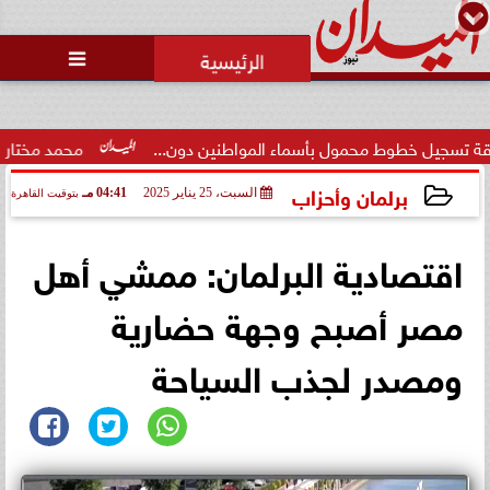
محمد يوسف
رئيس التحرير

حالة غليان في نادي الشيخ زايد:
اتهامات للجنة المؤقتة بـ ”التواطؤ”
وضيا...
أسماء المواطنين دون...
محمد مختار جمعة: بدل البطالة يجب أ
برلمان وأحزاب
السبت، 25 يناير 2025
04:41 مـ
بتوقيت القاهرة
2025-01-25 16:41:56
اقتصادية البرلمان: ممشي أهل
مصر أصبح وجهة حضارية
ومصدر لجذب السياحة