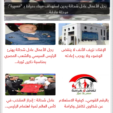
رجل الأعمال عادل شحاتة يدين استهداف ميناء دمياط بـ ”مسيرة”:
مرحلة فارقة...
الإفتاء: نزيف الأنف لا ينقض
رجل الأعمال عادل شحاتة يهنئ
الوضوء ولا يوجب إعادته
الرئيس السيسي والشعب المصري
بمناسبة ذكرى ثورة...
بالرقم القومي.. كيفية الاستعلام
عادل شحاتة : إنجاز المنتخب في
عن شكاوى تكافل وكرامة
كأس العالم ثمرة اهتمام الرئيس...