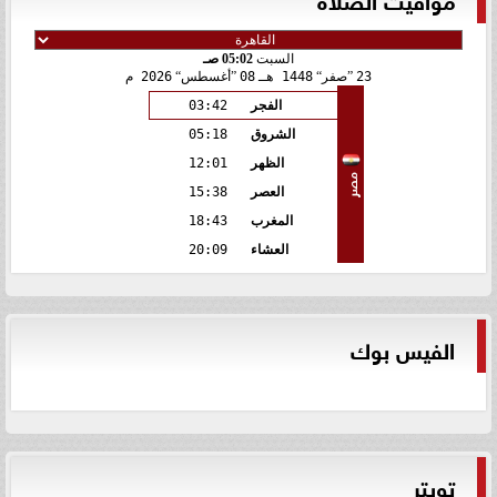
السبت
05:02 صـ
23
صفر
1448 هـ
08
أغسطس
2026 م
الفجر
03:42
الشروق
05:18
الظهر
12:01
مصر
العصر
15:38
المغرب
18:43
العشاء
20:09
الفيس بوك
تويتر