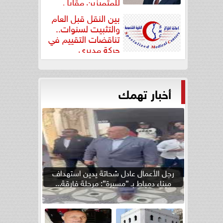
للمتميزين مقابل
جودة...
بين النقل قبل العام
والتثبيت لسنوات..
تناقضات التقييم في
حركة مديري
”مستشفيات...
أخبار تهمك
رجل الأعمال عادل شحاتة يدين استهداف
ميناء دمياط بـ ”مسيرة”: مرحلة فارقة...