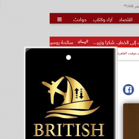
هـ
اقتصاد
آراء وكتاب
حوادث

ير...
سائحة روسية لـ”مراسي”: الغردقة تجمع بين الموقع المميز 
بتوقيت القاهرة