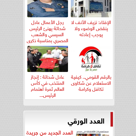
الإفتاء: نزيف الأنف لا
رجل الأعمال عادل
ينقض الوضوء ولا
شحاتة يهنئ الرئيس
يوجب إعادته
السيسي والشعب
المصري بمناسبة ذكرى
ثورة...
بالرقم القومي.. كيفية
عادل شحاتة : إنجاز
الاستعلام عن شكاوى
المنتخب في كأس
تكافل وكرامة
العالم ثمرة اهتمام
الرئيس...
العدد الورقي
العدد الجديد من جريدة