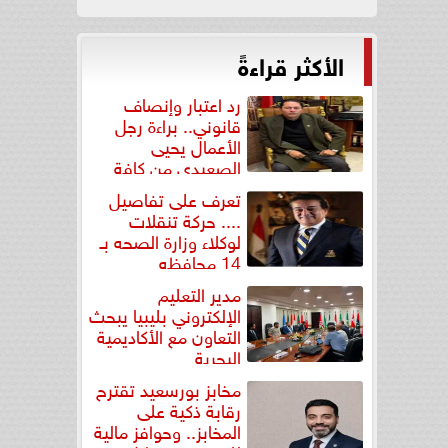
الأكثر قراءةً
رد اعتبار وإنصاف
قانوني.. براءة رجل
الأعمال يحيى
الصعيدي من كافة
التهم...
تعرف على تفاصيل
.... حركة تنقلات
لوكلاء وزارة الصحه بـ
14 محافظه
مدير التعليم
الإلكتروني بليبيا يبحث
التعاون مع الأكاديمية
البحرية
مخابز بورسعيد تقترح
رقابة ذكية على
المخابز.. وحوافز مالية