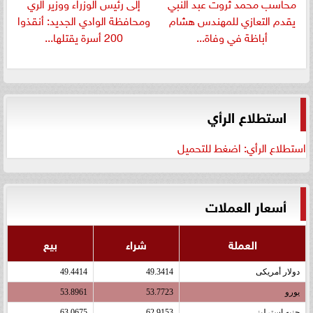
​محاسب محمد ثروت عبد النبي
إلى رئيس الوزراء ووزير الري
يقدم التعازي للمهندس هشام
ومحافظة الوادي الجديد: أنقذوا
أباظة في وفاة...
200 أسرة يقتلها...
استطلاع الرأي
استطلاع الرأي: اضغط للتحميل
أسعار العملات
العملة
شراء
بيع
دولار أمريكى
49.3414
49.4414
يورو
53.7723
53.8961
جنيه إسترلينى
62.9153
63.0675