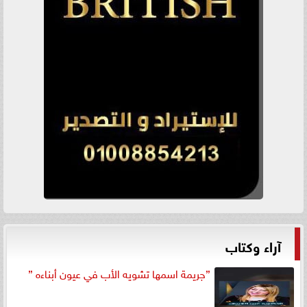
آراء وكتاب
”جريمة اسمها تشويه الأب في عيون أبناءه ”