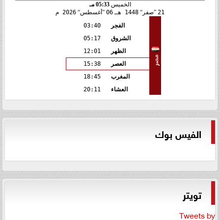
الخميس
05:33 مـ
21
صفر
1448 هـ
06
أغسطس
2026 م
الفجر
03:40
الشروق
05:17
الظهر
12:01
مصر
العصر
15:38
المغرب
18:45
العشاء
20:11
الفيس بوك
تويتر
Tweets by