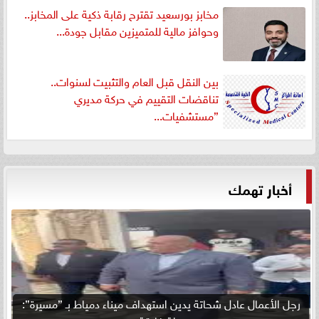
مخابز بورسعيد تقترح رقابة ذكية على المخابز..
وحوافز مالية للمتميزين مقابل جودة...
بين النقل قبل العام والتثبيت لسنوات..
تناقضات التقييم في حركة مديري
”مستشفيات...
أخبار تهمك
رجل الأعمال عادل شحاتة يدين استهداف ميناء دمياط بـ ”مسيرة”: