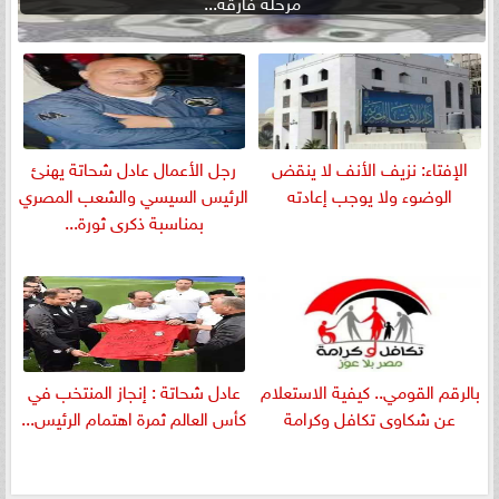
مرحلة فارقة...
الإفتاء: نزيف الأنف لا ينقض
رجل الأعمال عادل شحاتة يهنئ
الوضوء ولا يوجب إعادته
الرئيس السيسي والشعب المصري
بمناسبة ذكرى ثورة...
بالرقم القومي.. كيفية الاستعلام
عادل شحاتة : إنجاز المنتخب في
عن شكاوى تكافل وكرامة
كأس العالم ثمرة اهتمام الرئيس...