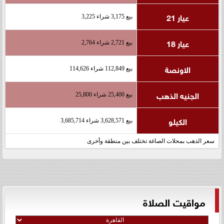
عيار 21
بيع 3,175 شراء 3,225
عيار 18
بيع 2,721 شراء 2,764
الاونصة
بيع 112,849 شراء 114,626
الجنيه الذهب
بيع 25,400 شراء 25,800
الكيلو
بيع 3,628,571 شراء 3,685,714
سعر الذهب بمحلات الصاغة تختلف بين منطقة وأخرى
مواقيت الصلاة