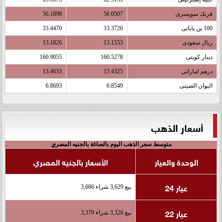
فرنك سويسرى
56.0507
56.1898
100 ين يابانى
33.3726
33.4470
ريال سعودى
13.1553
13.1826
دينار كويتى
160.5278
160.9055
درهم اماراتى
13.4325
13.4633
اليوان الصينى
6.8549
6.8693
أسعار الذهب
متوسط سعر الذهب اليوم بالصاغة بالجنيه المصري
الوحدة والعيار
الأسعار بالجنيه المصري
عيار 24
بيع 3,629 شراء 3,686
عيار 22
بيع 3,326 شراء 3,379