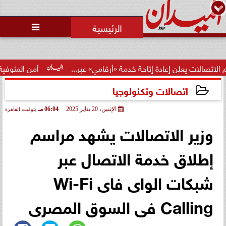
محمد يوسف
رئيس التحرير

علن إعادة إتاحة خدمة «أرقامي» عبر...
أمن المنوفية يكشف ملا
اتصالات وتكنولوجيا
الإثنين، 20 يناير 2025
06:04 مـ
بتوقيت القاهرة
2025-01-20 18:04:38
وزير الاتصالات يشهد مراسم
إطلاق خدمة الاتصال عبر
شبكات الواى فاى Wi-Fi
Calling فى السوق المصرى