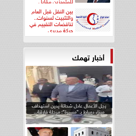
للمتميزين مقابل
جودة...
بين النقل قبل العام
والتثبيت لسنوات..
تناقضات التقييم في
حركة مديري
”مستشفيات...
أخبار تهمك
رجل الأعمال عادل شحاتة يدين استهداف
ميناء دمياط بـ ”مسيرة”: مرحلة فارقة...