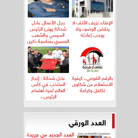
الإفتاء: نزيف الأنف لا
رجل الأعمال عادل
ينقض الوضوء ولا
شحاتة يهنئ الرئيس
يوجب إعادته
السيسي والشعب
المصري بمناسبة ذكرى
ثورة...
بالرقم القومي.. كيفية
عادل شحاتة : إنجاز
الاستعلام عن شكاوى
المنتخب في كأس
تكافل وكرامة
العالم ثمرة اهتمام
الرئيس...
العدد الورقي
العدد الجديد من جريدة