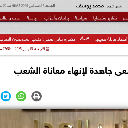
محمد يوسف
رئيس التحرير
الجمعة
7 أغسطس 2026
06:37 صـ
22 صفر 1448
صر
تقارير وقضايا
سياسة
برلمان وأحزاب
رياضة
عرب و عالم
دكتورة فاتن فتحي: تكتب الممرضون الأقرب إلى الخطر.. شكرا وزي
الأربعاء، 15 يناير 2025
07:50 مـ
ى جاهدة لإنهاء معاناة الشعب