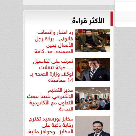
الأكثر قراءةً
رد اعتبار وإنصاف
قانوني.. براءة رجل
الأعمال يحيى
الصعيدي من كافة
التهم...
تعرف على تفاصيل
.... حركة تنقلات
لوكلاء وزارة الصحه بـ
14 محافظه
مدير التعليم
الإلكتروني بليبيا يبحث
التعاون مع الأكاديمية
البحرية
مخابز بورسعيد تقترح
رقابة ذكية على
المخابز.. وحوافز مالية