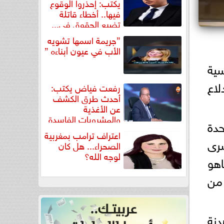
يكتب: إحذروا الوقوع
فيها.. أخطاء قاتلة
تضيع الحقوق في...
”جريمة اسمها تشويه
الأب في عيون أبناءه ”
سية
لاع
رفعت فياض يكتب:
أحدث طرق الكشف
عن الأغذية
والمشروبات الفاسدة
حدة
في كتاب...
اعتراف ترامب بمغربية
سرى
الصحراء... هل كان
لوجه الله؟
اهو
 من
نة