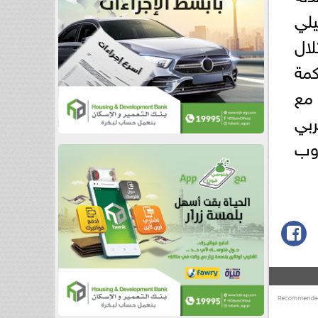
يلي
لال
كمة
 مع
ربي
وب