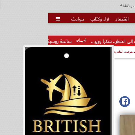
هـ
اقتصاد
آراء وكتاب
حوادث

ر...
سائحة روسية لـ”مراسي”: الغردقة تجمع بين الموقع المميز وا
بتوقيت القاهرة