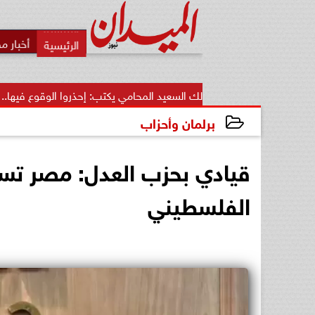
أخبار م
مالك السعيد المحامي يكتب: إحذروا الوقوع فيها.. أخطاء قاتلة تضيع...
برلمان وأحزاب
2025-01-15 19:50:12
قيادي بحزب العدل: مصر تسع
الفلسطيني