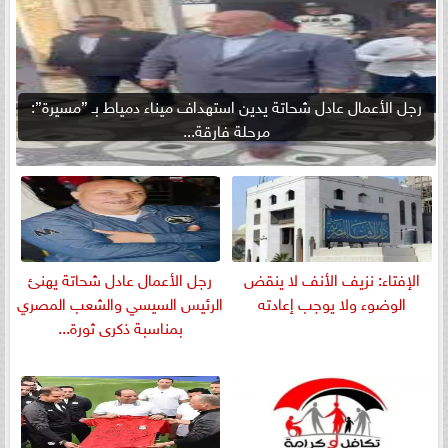
رجل الأعمال عادل شحاتة يدين استهداف ميناء دمياط بـ ”مسيرة”:
مرحلة فارقة...
الإفتاء: نزيف الأنف لا ينقض
رجل الأعمال عادل شحاتة يهنئ
الوضوء ولا يوجب إعادته
الرئيس السيسي والشعب المصري
بمناسبة ذكرى ثورة...