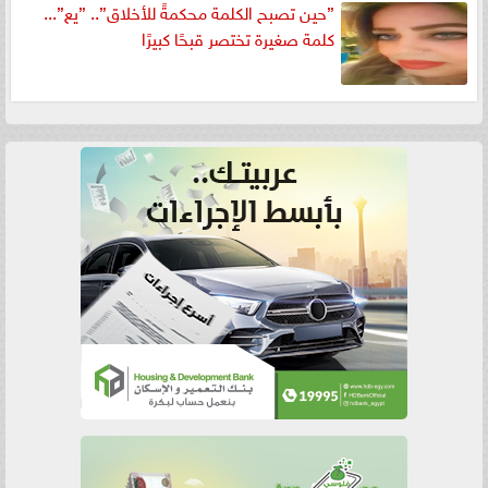
”حين تصبح الكلمة محكمةً للأخلاق”.. ”يع”...
كلمة صغيرة تختصر قبحًا كبيرًا