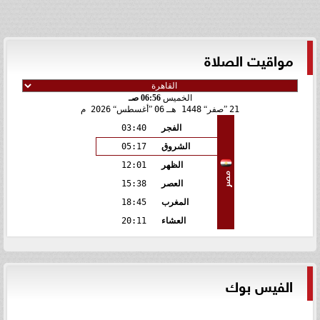
مواقيت الصلاة
الخميس
06:56 صـ
21
صفر
1448 هـ
06
أغسطس
2026 م
الفجر
03:40
الشروق
05:17
الظهر
12:01
مصر
العصر
15:38
المغرب
18:45
العشاء
20:11
الفيس بوك