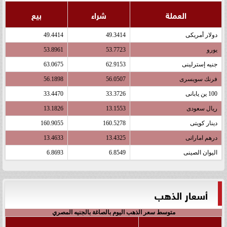
العملة
شراء
بيع
دولار أمريكى
49.3414
49.4414
يورو
53.7723
53.8961
جنيه إسترلينى
62.9153
63.0675
فرنك سويسرى
56.0507
56.1898
100 ين يابانى
33.3726
33.4470
ريال سعودى
13.1553
13.1826
دينار كويتى
160.5278
160.9055
درهم اماراتى
13.4325
13.4633
اليوان الصينى
6.8549
6.8693
أسعار الذهب
متوسط سعر الذهب اليوم بالصاغة بالجنيه المصري