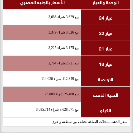
الوحدة والعيار
الأسعار بالجنيه المصري
عيار 24
بيع 3,629 شراء 3,686
عيار 22
بيع 3,326 شراء 3,379
عيار 21
بيع 3,175 شراء 3,225
عيار 18
بيع 2,721 شراء 2,764
الاونصة
بيع 112,849 شراء 114,626
الجنيه الذهب
بيع 25,400 شراء 25,800
الكيلو
بيع 3,628,571 شراء 3,685,714
سعر الذهب بمحلات الصاغة تختلف بين منطقة وأخرى