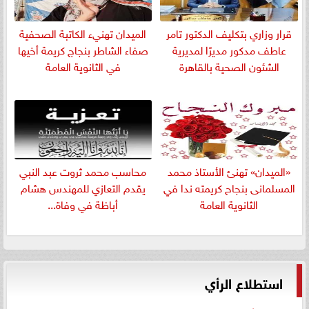
قرار وزاري بتكليف الدكتور تامر
الميدان تهنيء الكاتبة الصحفية
عاطف مدكور مديرًا لمديرية
صفاء الشاطر بنجاج كريمة أخيها
الشئون الصحية بالقاهرة
في الثانوية العامة
«الميدان» تهنئ الأستاذ محمد
​محاسب محمد ثروت عبد النبي
المسلمانى بنجاح كريمته ندا في
يقدم التعازي للمهندس هشام
الثانوية العامة
أباظة في وفاة...
استطلاع الرأي