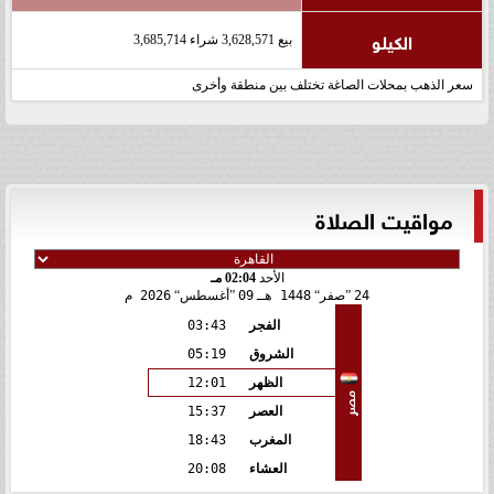
الكيلو
بيع 3,628,571 شراء 3,685,714
سعر الذهب بمحلات الصاغة تختلف بين منطقة وأخرى
مواقيت الصلاة
الأحد
02:04 مـ
24
صفر
1448 هـ
09
أغسطس
2026 م
الفجر
03:43
الشروق
05:19
الظهر
12:01
مصر
العصر
15:37
المغرب
18:43
العشاء
20:08