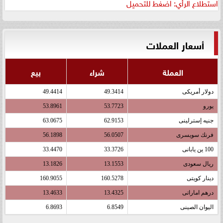
استطلاع الرأي: اضغط للتحميل
أسعار العملات
العملة
شراء
بيع
دولار أمريكى
49.3414
49.4414
يورو
53.7723
53.8961
جنيه إسترلينى
62.9153
63.0675
فرنك سويسرى
56.0507
56.1898
100 ين يابانى
33.3726
33.4470
ريال سعودى
13.1553
13.1826
دينار كويتى
160.5278
160.9055
درهم اماراتى
13.4325
13.4633
اليوان الصينى
6.8549
6.8693