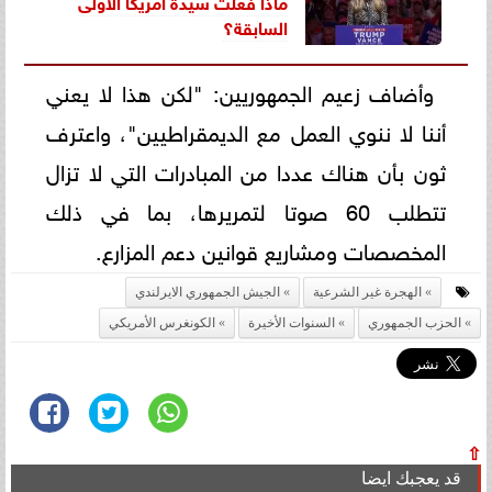
ماذا فعلت سيدة أمريكا الأولى
السابقة؟
وأضاف زعيم الجمهوريين: "لكن هذا لا يعني
أننا لا ننوي العمل مع الديمقراطيين"، واعترف
ثون بأن هناك عددا من المبادرات التي لا تزال
تتطلب 60 صوتا لتمريرها، بما في ذلك
المخصصات ومشاريع قوانين دعم المزارع.
الهجرة غير الشرعية
الجيش الجمهوري الايرلندي
الحزب الجمهوري
السنوات الأخيرة
الكونغرس الأمريكي
⇧
قد يعجبك ايضا