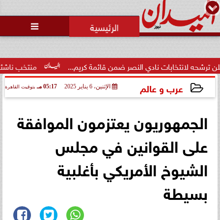

تخابات نادي النصر ضمن قائمة كريم...
منتخب ناشئات السلة يكت
عرب و عالم
الإثنين، 6 يناير 2025
05:17 مـ
بتوقيت القاهرة
2025-01-06 17:17:34
الجمهوريون يعتزمون الموافقة
على القوانين في مجلس
الشيوخ الأمريكي بأغلبية
بسيطة