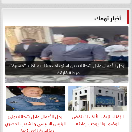
أخبار تهمك
رجل الأعمال عادل شحاتة يدين استهداف ميناء دمياط بـ ”مسيرة”:
مرحلة فارقة...
الإفتاء: نزيف الأنف لا ينقض
رجل الأعمال عادل شحاتة يهنئ
الوضوء ولا يوجب إعادته
الرئيس السيسي والشعب المصري
بمناسبة ذكرى ثورة...