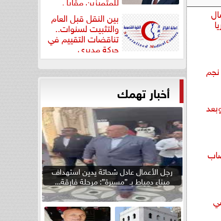
للمتميزين مقابل
جودة...
ال
بين النقل قبل العام
ا
والتثبيت لسنوات..
تناقضات التقييم في
حركة مديري
”مستشفيات...
نجم
أخبار تهمك
بعد
صاب
رجل الأعمال عادل شحاتة يدين استهداف
ميناء دمياط بـ ”مسيرة”: مرحلة فارقة...
عي