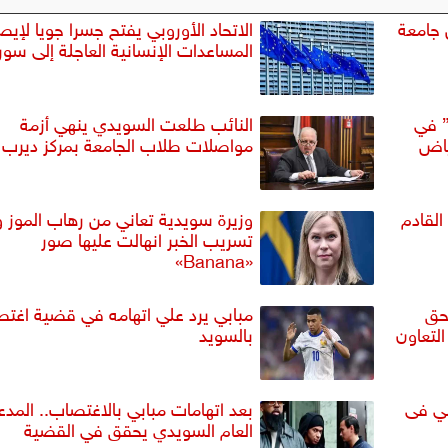
 جامعة
الاتحاد الأوروبي يفتح جسرا جويا لإيص
المساعدات الإنسانية العاجلة إلى سوري
” في
النائب طلعت السويدي ينهي أزمة
ياض
مواصلات طلاب الجامعة بمركز ديرب 
لقادم
وزيرة سويدية تعاني من رهاب الموز و
تسريب الخبر انهالت عليها صور
«Banana»
حق
مبابي يرد علي اتهامه في قضية اغت
التعاون
بالسويد
سي فى
بعد اتهامات مبابي بالاغتصاب.. المد
العام السويدي يحقق في القضية