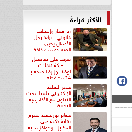
الأكثر قراءةً
رد اعتبار وإنصاف
قانوني.. براءة رجل
الأعمال يحيى
الصعيدي من كافة
التهم...
تعرف على تفاصيل
.... حركة تنقلات
لوكلاء وزارة الصحه بـ
14 محافظه
مدير التعليم
الإلكتروني بليبيا يبحث
التعاون مع الأكاديمية
البحرية
مخابز بورسعيد تقترح
رقابة ذكية على
المخابز.. وحوافز مالية