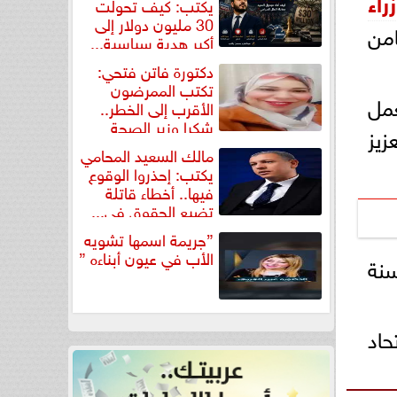
راء
يكتب: كيف تحولت
30 مليون دولار إلى
من
أكبر هدية سياسية...
دكتورة فاتن فتحي:
تكتب الممرضون
عمل
الأقرب إلى الخطر..
شكرا وزير الصحة
زيز
لتكريم...
مالك السعيد المحامي
يكتب: إحذروا الوقوع
فيها.. أخطاء قاتلة
تضيع الحقوق في...
”جريمة اسمها تشويه
الأب في عيون أبناءه ”
سنة
حاد