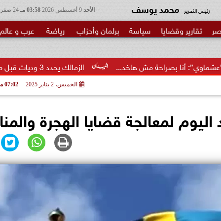
محمد يوسف
رئيس التحرير
الأحد
9 أغسطس 2026
03:58 مـ
24 صفر 1448
صر
تقارير وقضايا
سياسة
برلمان وأحزاب
رياضة
عرب و عالم
احة مش هاخد...
الزمالك يحدد 3 وديات قبل مواجهة الاتحاد السكندري
الخميس، 2 يناير 2025
07:02 مـ
اليوم لمعالجة قضايا الهجرة والمنا