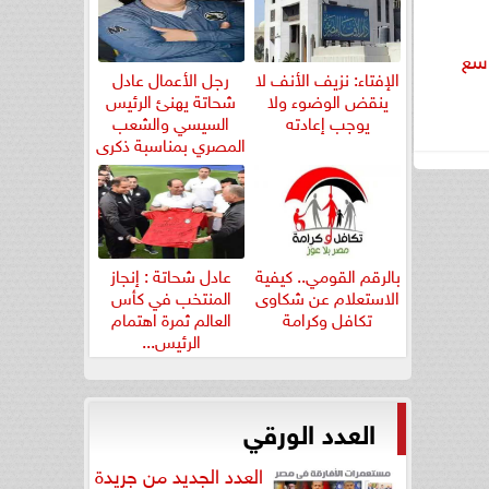
وسع
الإفتاء: نزيف الأنف لا
رجل الأعمال عادل
ينقض الوضوء ولا
شحاتة يهنئ الرئيس
يوجب إعادته
السيسي والشعب
المصري بمناسبة ذكرى
ثورة...
بالرقم القومي.. كيفية
عادل شحاتة : إنجاز
الاستعلام عن شكاوى
المنتخب في كأس
تكافل وكرامة
العالم ثمرة اهتمام
الرئيس...
العدد الورقي
العدد الجديد من جريدة