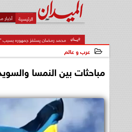
أخبار م
محمد رمضان يستفز جمهوره بسبب ”عشماوي”: أنا بصر
عرب و عالم
2025-01-02 19:02:34
مباحثات بين النمسا والسويد 