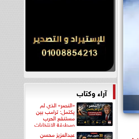
آراء وكتاب
«النصر» الذي لم
يكتمل: ترامب بين
مستنقع الحرب
ومطرقة الانتخابات
عبدالعزيز محسن