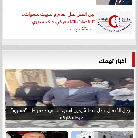
بين النقل قبل العام والتثبيت لسنوات..
تناقضات التقييم في حركة مديري
”مستشفيات...
أخبار تهمك
رجل الأعمال عادل شحاتة يدين استهداف ميناء دمياط بـ ”مسيرة”:
مرحلة فارقة...