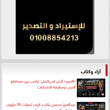
آراء وكتاب
«النصر» الذي لم يكتمل: ترامب بين مستنقع
الحرب ومطرقة الانتخابات
عبدالعزيز محسن يكتب: كيف تحولت 30 مليون
دولار إلى أكبر هدية سياسية...