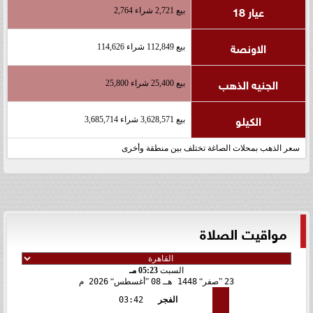
عيار 18
بيع 2,721 شراء 2,764
الاونصة
بيع 112,849 شراء 114,626
الجنيه الذهب
بيع 25,400 شراء 25,800
الكيلو
بيع 3,628,571 شراء 3,685,714
سعر الذهب بمحلات الصاغة تختلف بين منطقة وأخرى
مواقيت الصلاة
السبت
05:23 مـ
23
صفر
1448 هـ
08
أغسطس
2026 م
الفجر
03:42