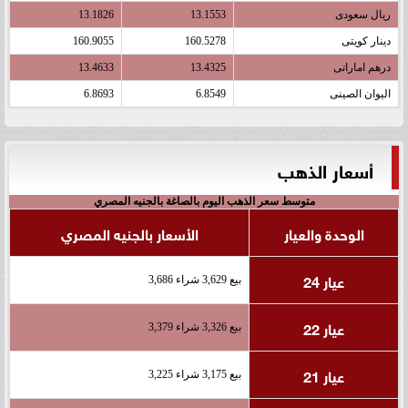
ريال سعودى
13.1553
13.1826
دينار كويتى
160.5278
160.9055
درهم اماراتى
13.4325
13.4633
اليوان الصينى
6.8549
6.8693
أسعار الذهب
متوسط سعر الذهب اليوم بالصاغة بالجنيه المصري
الوحدة والعيار
الأسعار بالجنيه المصري
عيار 24
بيع 3,629 شراء 3,686
عيار 22
بيع 3,326 شراء 3,379
عيار 21
بيع 3,175 شراء 3,225