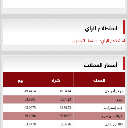
استطلاع الرأي
استطلاع الرأي: اضغط للتحميل
أسعار العملات
العملة
شراء
بيع
دولار أمريكى
49.3414
49.4414
يورو
53.7723
53.8961
جنيه إسترلينى
62.9153
63.0675
فرنك سويسرى
56.0507
56.1898
100 ين يابانى
33.3726
33.4470