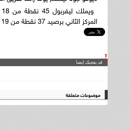
و
المركز الثاني برصيد 37 نقطة من 19 مباراة.
⇧
قد يعجبك ايضا
موضوعات متعلقة