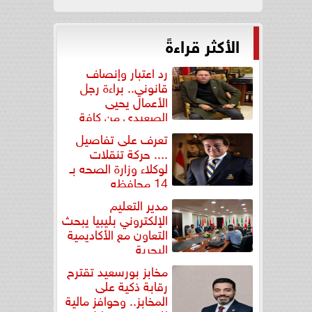
الأكثر قراءةً
رد اعتبار وإنصاف
قانوني.. براءة رجل
الأعمال يحيى
الصعيدي من كافة
التهم...
تعرف على تفاصيل
.... حركة تنقلات
لوكلاء وزارة الصحه بـ
14 محافظه
مدير التعليم
الإلكتروني بليبيا يبحث
التعاون مع الأكاديمية
البحرية
مخابز بورسعيد تقترح
رقابة ذكية على
المخابز.. وحوافز مالية