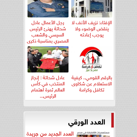
الإفتاء: نزيف الأنف لا
رجل الأعمال عادل
ينقض الوضوء ولا
شحاتة يهنئ الرئيس
يوجب إعادته
السيسي والشعب
المصري بمناسبة ذكرى
ثورة...
بالرقم القومي.. كيفية
عادل شحاتة : إنجاز
الاستعلام عن شكاوى
المنتخب في كأس
تكافل وكرامة
العالم ثمرة اهتمام
الرئيس...
العدد الورقي
العدد الجديد من جريدة