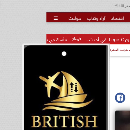
هـ
اقتصاد
آراء وكتاب
حوادث

مأساة في سمالوط.. غرق طفل داخل حمام سباحة غير مر
بتوقيت القاهرة