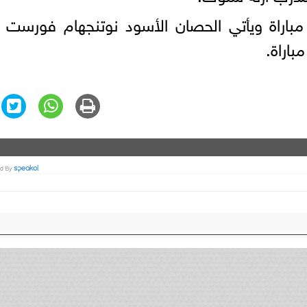
يملك ليفربول 45 نقطة من 18 مباراة ويأتي الحصان الأسود نوتنجهام فورس