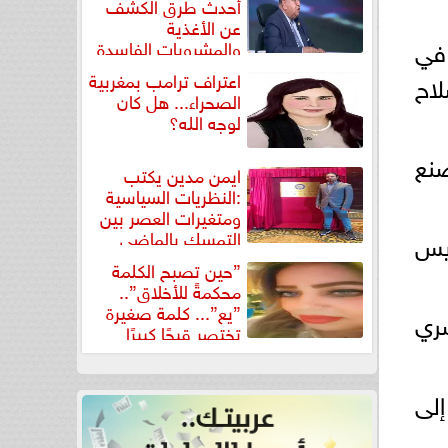
أحدث طرق الكشف
عن الأغذية
رق في
والمشروبات الفاسدة
في كتاب...
اعتراف ترامب بمغربية
لاح
الصحراء... هل كان
لوجه الله؟
 وصنع
ايمن مدين يكتب
:النظريات السياسية
ومتغيرات العصر بين
التمسك بالماضي
لويس
ومواجهة تحديات...
”حين تصبح الكلمة
محكمةً للأخلاق”..
”يع”... كلمة صغيرة
صري
تختصر قبحًا كبيرًا
إلى