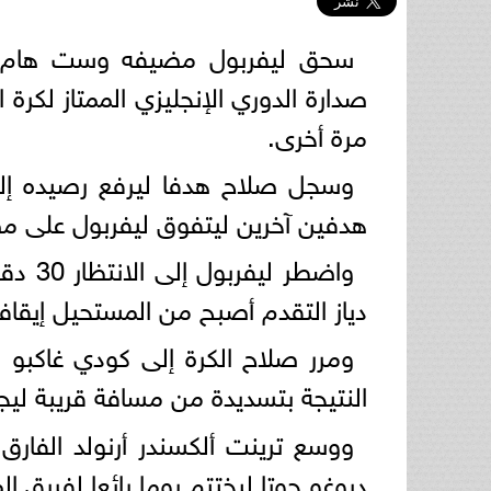
صدارة الدوري الإنجليزي الممتاز لكرة
مرة أخرى.
هدفين آخرين ليتفوق ليفربول على م
واضطر
دياز التقدم أصبح من المستحيل إيقاف
ومرر صلاح الكرة إلى كودي غاكبو 
النتيجة بتسديدة من مسافة قريبة ليجعل النتيجة 3-صفر 
ووسع ترينت ألكسندر أرنولد الفارق 
ديوغو جوتا ليختتم يوما رائعا لفريق ا