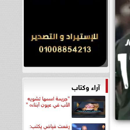
آراء وكتاب
”جريمة اسمها تشويه
الأب في عيون أبناءه ”
رفعت فياض يكتب: