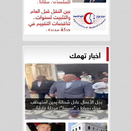
للمتميزين مقابل
جودة...
بين النقل قبل العام
والتثبيت لسنوات..
تناقضات التقييم في
حركة مديري
”مستشفيات...
أخبار تهمك
رجل الأعمال عادل شحاتة يدين استهداف
ميناء دمياط بـ ”مسيرة”: مرحلة فارقة...