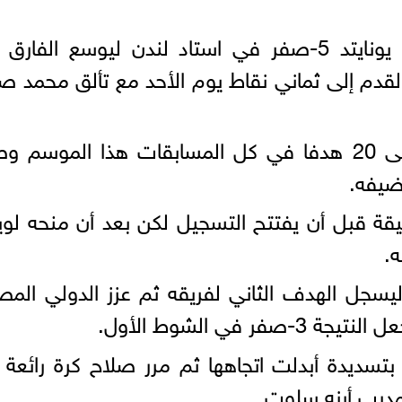
سحق ليفربول مضيفه وست هام يونايتد 5-صفر في استاد لندن ليوسع الفا
 القدم إلى ثماني نقاط يوم الأحد مع تألق محمد ص
وسجل صلاح هدفا ليرفع رصيده إلى 20 هدفا في كل المسابقات هذا الموسم
ضيفه.
 ليفربول إلى الانتظار 30 دقيقة قبل أن يفتتح التسجيل لكن بعد أن منحه 
ه.
ليسجل الهدف الثاني لفريقه ثم عزز الدولي الم
في الشوط الأول.
بتسديدة أبدلت اتجاهها ثم مرر صلاح كرة رائعة 
لمدرب أرنه سلوت.