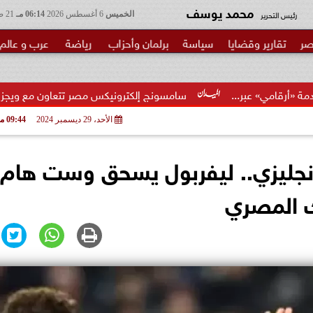
محمد يوسف
رئيس التحرير
الخميس
6 أغسطس 2026
06:14 مـ
21 صفر 1448
صر
تقارير وقضايا
سياسة
برلمان وأحزاب
رياضة
عرب و عالم
سامسونج إلكترونيكس مصر تتعاون مع ويجز وLege-Cy  في أحدث...
الأحد، 29 ديسمبر 2024
09:44 مـ
إنجليزي.. ليفربول يسحق وست هام
ك المصري