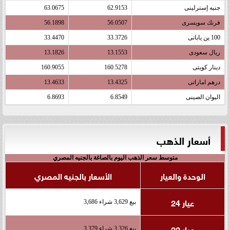
جنيه إسترلينى
62.9153
63.0675
فرنك سويسرى
56.0507
56.1898
100 ين يابانى
33.3726
33.4470
ريال سعودى
13.1553
13.1826
دينار كويتى
160.5278
160.9055
درهم اماراتى
13.4325
13.4633
اليوان الصينى
6.8549
6.8693
أسعار الذهب
متوسط سعر الذهب اليوم بالصاغة بالجنيه المصري
الوحدة والعيار
الأسعار بالجنيه المصري
عيار 24
بيع 3,629 شراء 3,686
عيار 22
بيع 3,326 شراء 3,379