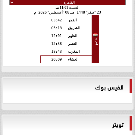
السبت
11:01 مـ
23
صفر
1448 هـ
08
أغسطس
2026 م
الفجر
03:42
الشروق
05:18
الظهر
12:01
مصر
العصر
15:38
المغرب
18:43
العشاء
20:09
الفيس بوك
تويتر