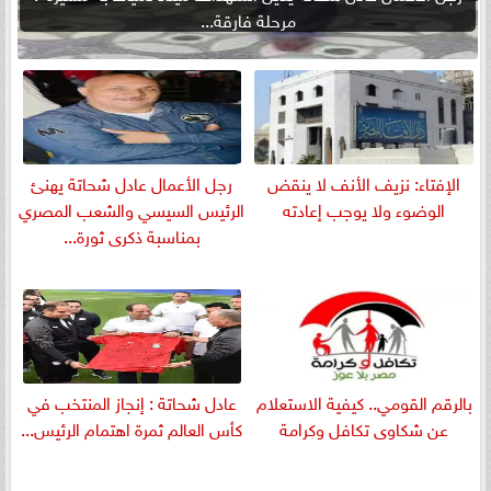
مرحلة فارقة...
الإفتاء: نزيف الأنف لا ينقض
رجل الأعمال عادل شحاتة يهنئ
الوضوء ولا يوجب إعادته
الرئيس السيسي والشعب المصري
بمناسبة ذكرى ثورة...
بالرقم القومي.. كيفية الاستعلام
عادل شحاتة : إنجاز المنتخب في
عن شكاوى تكافل وكرامة
كأس العالم ثمرة اهتمام الرئيس...