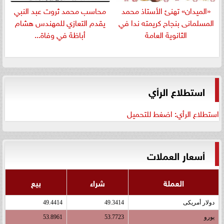
«الميدان» تهنئ الأستاذ محمد
​محاسب محمد ثروت عبد النبي
المسلمانى بنجاح كريمته ندا في
يقدم التعازي للمهندس هشام
الثانوية العامة
أباظة في وفاة...
استطلاع الرأي
استطلاع الرأي: اضغط للتحميل
أسعار العملات
العملة
شراء
بيع
دولار أمريكى
49.3414
49.4414
يورو
53.7723
53.8961