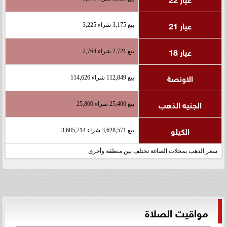
عيار 21
بيع 3,175 شراء 3,225
عيار 18
بيع 2,721 شراء 2,764
الاونصة
بيع 112,849 شراء 114,626
الجنيه الذهب
بيع 25,400 شراء 25,800
الكيلو
بيع 3,628,571 شراء 3,685,714
سعر الذهب بمحلات الصاغة تختلف بين منطقة وأخرى
مواقيت الصلاة