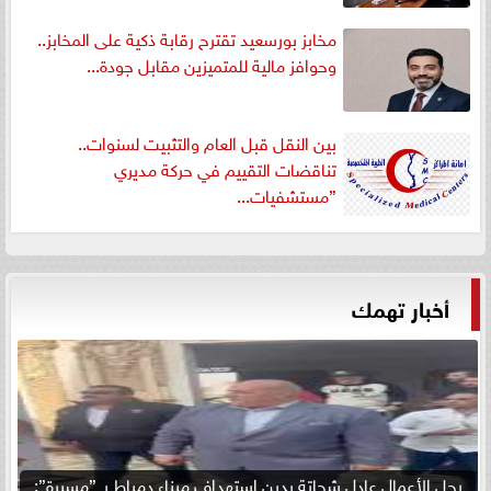
مخابز بورسعيد تقترح رقابة ذكية على المخابز..
وحوافز مالية للمتميزين مقابل جودة...
بين النقل قبل العام والتثبيت لسنوات..
تناقضات التقييم في حركة مديري
”مستشفيات...
أخبار تهمك
رجل الأعمال عادل شحاتة يدين استهداف ميناء دمياط بـ ”مسيرة”: