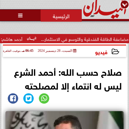
محمد يوسف
رئيس التحرير

وزارة الداخلية تفتح باب التقديم
لحج القرعة 2027.. اعرف الشروط
والمواعي...
ة والتوسع في الاستثمار...
أحمد هاشم: الإعلام مُطالب بتطهير
فيديو
السبت، 28 ديسمبر 2024
06:45 مـ
بتوقيت القاهرة
2024-12-28 18:45:18
صلاح حسب الله: أحمد الشرع
ليس له انتماء إلا لمصلحته