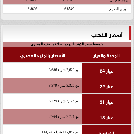
درهم اماراتى
13.4325
13.4633
اليوان الصينى
6.8549
6.8693
أسعار الذهب
متوسط سعر الذهب اليوم بالصاغة بالجنيه المصري
الوحدة والعيار
الأسعار بالجنيه المصري
عيار 24
بيع 3,629 شراء 3,686
عيار 22
بيع 3,326 شراء 3,379
عيار 21
بيع 3,175 شراء 3,225
عيار 18
بيع 2,721 شراء 2,764
الاونصة
بيع 112,849 شراء 114,626