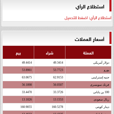
استطلاع الرأي
استطلاع الرأي: اضغط للتحميل
أسعار العملات
العملة
شراء
بيع
دولار أمريكى
49.3414
49.4414
يورو
53.7723
53.8961
جنيه إسترلينى
62.9153
63.0675
فرنك سويسرى
56.0507
56.1898
100 ين يابانى
33.3726
33.4470
ريال سعودى
13.1553
13.1826
دينار كويتى
160.5278
160.9055