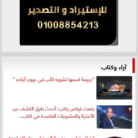
آراء وكتاب
”جريمة اسمها تشويه الأب في عيون أبناءه ”
رفعت فياض يكتب: أحدث طرق الكشف عن
الأغذية والمشروبات الفاسدة في كتاب...
اعتراف ترامب بمغربية الصحراء... هل كان لوجه