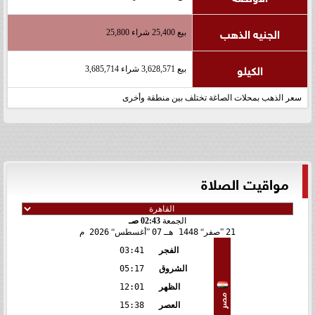
الجنيه الذهب
بيع 25,400 شراء 25,800
الكيلو
بيع 3,628,571 شراء 3,685,714
سعر الذهب بمحلات الصاغة تختلف بين منطقة وأخرى
مواقيت الصلاة
الجمعة
02:43 صـ
21
صفر
1448 هـ
07
أغسطس
2026 م
الفجر
03:41
الشروق
05:17
الظهر
12:01
مصر
العصر
15:38