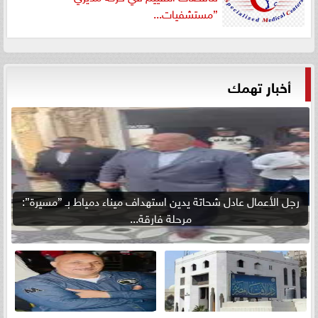
”مستشفيات...
أخبار تهمك
رجل الأعمال عادل شحاتة يدين استهداف ميناء دمياط بـ ”مسيرة”:
مرحلة فارقة...