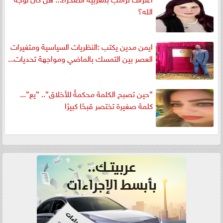
الله؟
ايمن مدين يكتب :النظريات السياسية ومتغيرات
العصر بين التمسك بالماضي ومواجهة تحديات...
”حين تصبح الكلمة محكمةً للأخلاق”.. ”يع”...
كلمة صغيرة تختصر قبحًا كبيرًا