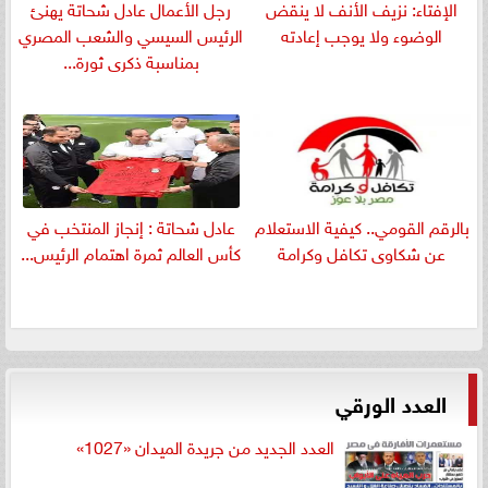
الإفتاء: نزيف الأنف لا ينقض
رجل الأعمال عادل شحاتة يهنئ
الوضوء ولا يوجب إعادته
الرئيس السيسي والشعب المصري
بمناسبة ذكرى ثورة...
بالرقم القومي.. كيفية الاستعلام
عادل شحاتة : إنجاز المنتخب في
عن شكاوى تكافل وكرامة
كأس العالم ثمرة اهتمام الرئيس...
العدد الورقي
العدد الجديد من جريدة الميدان «1027»