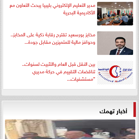
مدير التعليم الإلكتروني بليبيا يبحث التعاون مع
الأكاديمية البحرية
مخابز بورسعيد تقترح رقابة ذكية على المخابز..
وحوافز مالية للمتميزين مقابل جودة...
بين النقل قبل العام والتثبيت لسنوات..
تناقضات التقييم في حركة مديري
”مستشفيات...
أخبار تهمك