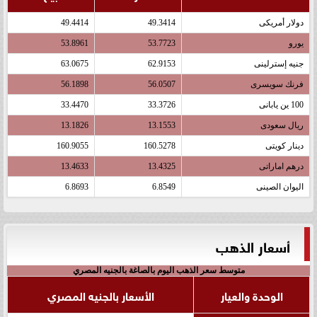
دولار أمريكى
49.3414
49.4414
يورو
53.7723
53.8961
جنيه إسترلينى
62.9153
63.0675
فرنك سويسرى
56.0507
56.1898
100 ين يابانى
33.3726
33.4470
ريال سعودى
13.1553
13.1826
دينار كويتى
160.5278
160.9055
درهم اماراتى
13.4325
13.4633
اليوان الصينى
6.8549
6.8693
أسعار الذهب
متوسط سعر الذهب اليوم بالصاغة بالجنيه المصري
الوحدة والعيار
الأسعار بالجنيه المصري