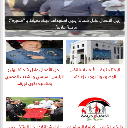
رجل الأعمال عادل شحاتة يدين استهداف ميناء دمياط بـ ”مسيرة”:
مرحلة فارقة...
الإفتاء: نزيف الأنف لا ينقض
رجل الأعمال عادل شحاتة يهنئ
الوضوء ولا يوجب إعادته
الرئيس السيسي والشعب المصري
بمناسبة ذكرى ثورة...
بالرقم القومي.. كيفية الاستعلام
عادل شحاتة : إنجاز المنتخب في