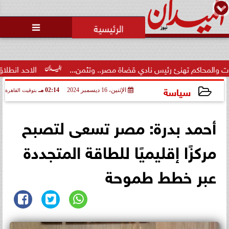
محمد يوسف
رئيس التحرير

كم تهنئ رئيس نادي قضاة مصر.. وتثمن...
الاحد انطلاق  المرحلة ا
سياسة
الإثنين، 16 ديسمبر 2024
02:14 مـ
بتوقيت القاهرة
2024-12-16 14:14:34
أحمد بدرة: مصر تسعى لتصبح
مركزًا إقليميًا للطاقة المتجددة
عبر خطط طموحة