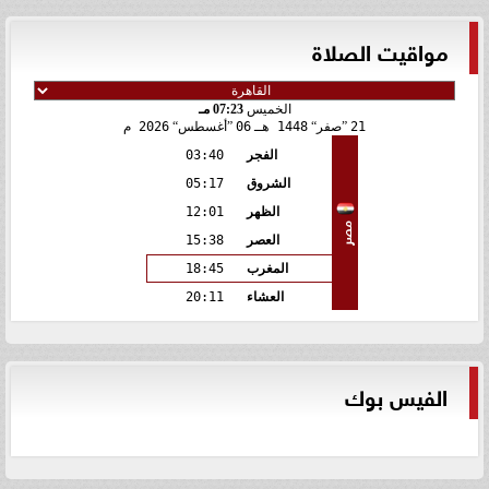
مواقيت الصلاة
الخميس
07:23 مـ
21
صفر
1448 هـ
06
أغسطس
2026 م
الفجر
03:40
الشروق
05:17
الظهر
12:01
مصر
العصر
15:38
المغرب
18:45
العشاء
20:11
الفيس بوك