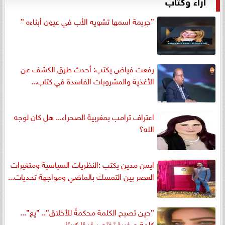
آراء وكتاب
”جريمة اسمها تشويه الأب في عيون أبناءه ”
رفعت فياض يكتب: أحدث طرق الكشف عن
الأغذية والمشروبات الفاسدة في كتاب...
اعتراف ترامب بمغربية الصحراء... هل كان لوجه
الله؟
ايمن مدين يكتب :النظريات السياسية ومتغيرات
العصر بين التمسك بالماضي ومواجهة تحديات...
”حين تصبح الكلمة محكمةً للأخلاق”.. ”يع”...
كلمة صغيرة تختصر قبحًا كبيرًا