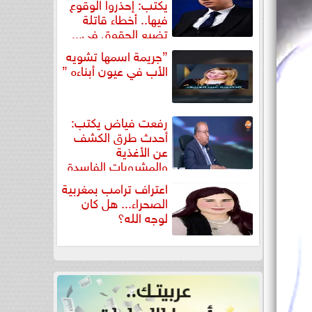
يكتب: إحذروا الوقوع
فيها.. أخطاء قاتلة
تضيع الحقوق في...
”جريمة اسمها تشويه
الأب في عيون أبناءه ”
رفعت فياض يكتب:
أحدث طرق الكشف
عن الأغذية
والمشروبات الفاسدة
في كتاب...
اعتراف ترامب بمغربية
الصحراء... هل كان
لوجه الله؟