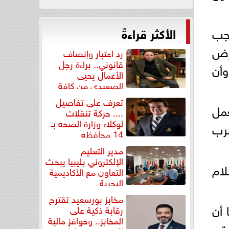
الأكثر قراءةً
جب
فرض
رد اعتبار وإنصاف
قانوني.. براءة رجل
أن
الأعمال يحيى
الصعيدي من كافة
التهم...
تعرف على تفاصيل
عمل
.... حركة تنقلات
لوكلاء وزارة الصحه بـ
رب
14 محافظه
مدير التعليم
الإلكتروني بليبيا يبحث
لام
التعاون مع الأكاديمية
البحرية
مخابز بورسعيد تقترح
 أن
رقابة ذكية على
المخابز.. وحوافز مالية
حتى