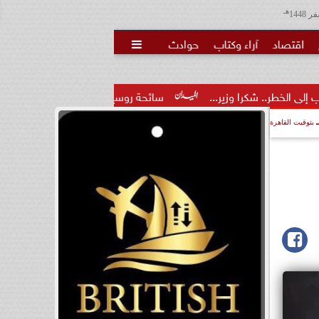
هـ
اقتصاد
آراء وكتاب
حوادث

ر...
سائحة روسية لـ”مراسي”: الغردقة تجمع بين الموقع المميز وا
بتوقيت القاهرة