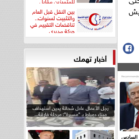
للمتميزين مقابل
جودة...
جيش
بين النقل قبل العام
والتثبيت لسنوات..
تناقضات التقييم في
حركة مديري
”مستشفيات...
أخبار تهمك
رجل الأعمال عادل شحاتة يدين استهداف
ميناء دمياط بـ ”مسيرة”: مرحلة فارقة...
 السادس