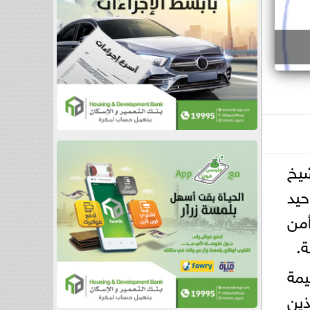
شيخ
حيد
أمن
.
يمة
ين