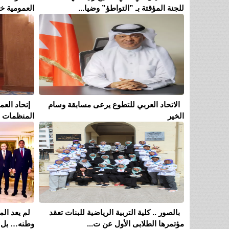
للجنة المؤقتة بـ ”التواطؤ” وضيا...
العمومية خل
الاتحاد العربي للتطوع يرعى مسابقة وسام
إتحاد الع
الخير
المنظمات ال
بالصور .. كلية التربية الرياضية للبنات تعقد
لم يعد ا
مؤتمرها الطلابى الأول عن ت...
وطنه… بل 