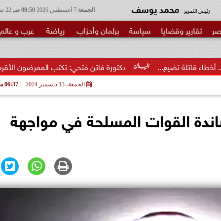
محمد يوسف
رئيس التحرير
الجمعة
7 أغسطس 2026
08:50 صـ
22 صفر 1448
صر
تقارير وقضايا
سياسة
برلمان وأحزاب
رياضة
عرب و عالم
دكتورة فاتن فتحي: تكتب الممرضون الأقرب إلى الخطر.. شكرا وزي
الجمعة، 13 ديسمبر 2024
06:37 مـ
اندة القوات المسلحة في مواجهة