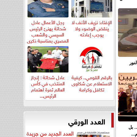
الإفتاء: نزيف الأنف لا
رجل الأعمال عادل
ينقض الوضوء ولا
شحاتة يهنئ الرئيس
يوجب إعادته
السيسي والشعب
المصري بمناسبة ذكرى
ثورة...
نور
بالرقم القومي.. كيفية
عادل شحاتة : إنجاز
الاستعلام عن شكاوى
المنتخب في كأس
تكافل وكرامة
العالم ثمرة اهتمام
الرئيس...
العدد الورقي
… بل
العدد الجديد من جريدة
..