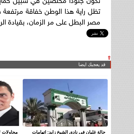
تظل راية هذا الوطن خفاقة مرتفعة ص
مصر البطل على مر الزمان، بقيادة ال
⇧
قد يعجبك ايضا
حالة غليان في نادي الشيخ زايد: اتهامات
محاولات ل