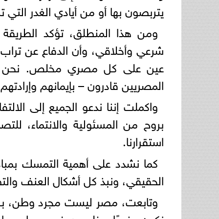
يتربصون بها أو من أيادي الغدر التي
ومن هذا المنطلق، تؤكد الطريقة
شرعي وأخلاقي، وأن الدفاع عن تراب
عين على كل مصري مخلص. نحن نؤ
المصريين قادرون – بإيمانهم وإرادتهم 
واكملت إننا ندعو الجميع إلى الال
بروح من المسئولية والانتماء، لل
استقرارنا.
كما نشدد على أهمية التمسك بمباد
الحقيقي، ونبذ كل أشكال العنف والت
وتابعت، مصر ليست مجرد وطن، بل هي
نكون جنودًا مخلصين في سبيل حمايته