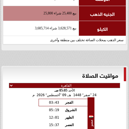
الجنيه الذهب
بيع 25,400 شراء 25,800
الكيلو
بيع 3,628,571 شراء 3,685,714
سعر الذهب بمحلات الصاغة تختلف بين منطقة وأخرى
مواقيت الصلاة
الأحد
05:05 صـ
24
صفر
1448 هـ
09
أغسطس
2026 م
الفجر
03:43
الشروق
05:19
الظهر
12:01
مصر
العصر
15:37