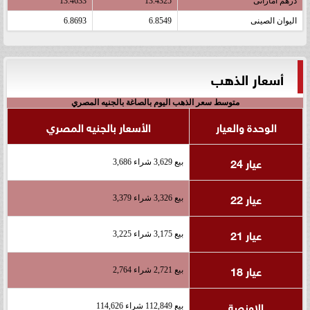
درهم اماراتى
13.4325
13.4633
اليوان الصينى
6.8549
6.8693
أسعار الذهب
متوسط سعر الذهب اليوم بالصاغة بالجنيه المصري
الوحدة والعيار
الأسعار بالجنيه المصري
عيار 24
بيع 3,629 شراء 3,686
عيار 22
بيع 3,326 شراء 3,379
عيار 21
بيع 3,175 شراء 3,225
عيار 18
بيع 2,721 شراء 2,764
الاونصة
بيع 112,849 شراء 114,626