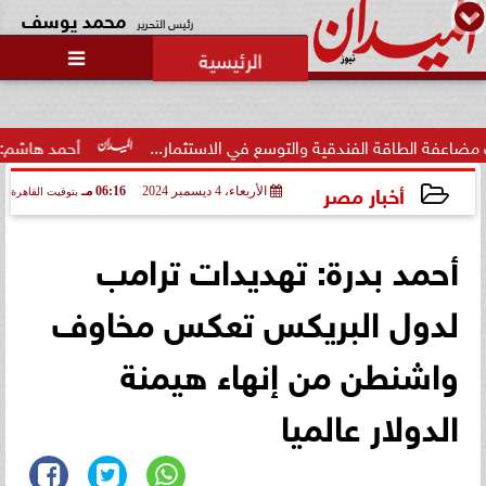

وزارة الداخلية تفتح باب التقديم
لحج القرعة 2027.. اعرف الشروط
والمواعي...
 والتوسع في الاستثمار...
أحمد هاشم: الإعلام مُطالب بتطهير 
أخبار مصر
الأربعاء، 4 ديسمبر 2024
06:16 مـ
بتوقيت القاهرة
2024-12-04 18:16:02
أحمد بدرة: تهديدات ترامب
لدول البريكس تعكس مخاوف
واشنطن من إنهاء هيمنة
الدولار عالميا