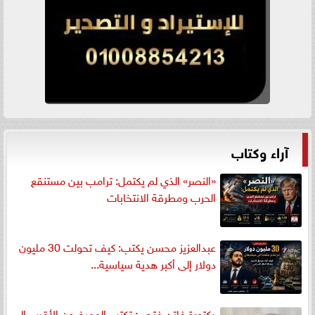
آراء وكتاب
«النصر» الذي لم يكتمل: ترامب بين مستنقع
الحرب ومطرقة الانتخابات
عبدالعزيز محسن يكتب: كيف تحولت 30 مليون
دولار إلى أكبر هدية سياسية...
دكتورة فاتن فتحي: تكتب الممرضون الأقرب إلى