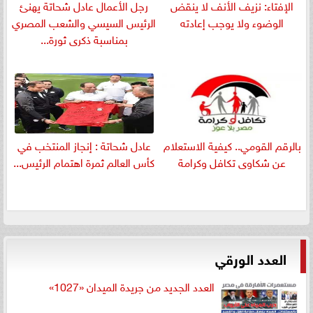
الإفتاء: نزيف الأنف لا ينقض
رجل الأعمال عادل شحاتة يهنئ
الوضوء ولا يوجب إعادته
الرئيس السيسي والشعب المصري
بمناسبة ذكرى ثورة...
بالرقم القومي.. كيفية الاستعلام
عادل شحاتة : إنجاز المنتخب في
عن شكاوى تكافل وكرامة
كأس العالم ثمرة اهتمام الرئيس...
العدد الورقي
العدد الجديد من جريدة الميدان «1027»