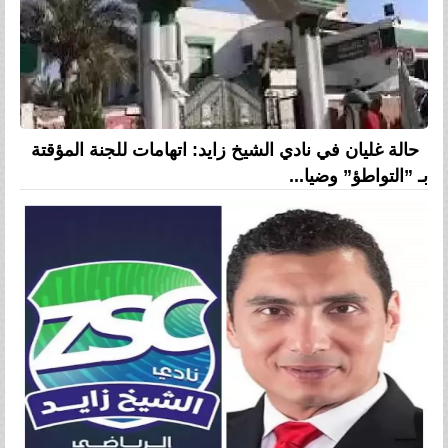
حالة غليان في نادي الشيخ زايد: اتهامات للجنة المؤقتة
بـ ”التواطؤ” وضيا...