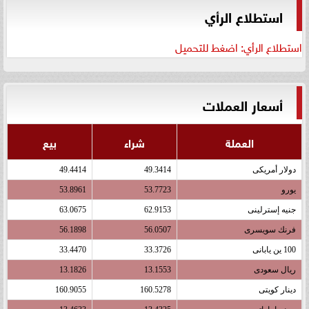
استطلاع الرأي
استطلاع الرأي: اضغط للتحميل
أسعار العملات
العملة
شراء
بيع
دولار أمريكى
49.3414
49.4414
يورو
53.7723
53.8961
جنيه إسترلينى
62.9153
63.0675
فرنك سويسرى
56.0507
56.1898
100 ين يابانى
33.3726
33.4470
ريال سعودى
13.1553
13.1826
دينار كويتى
160.5278
160.9055