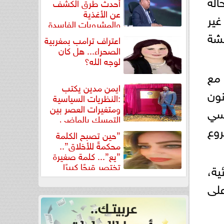
الة
أحدث طرق الكشف
عن الأغذية
ير
والمشروبات الفاسدة
في كتاب...
شة
اعتراف ترامب بمغربية
الصحراء... هل كان
لوجه الله؟
 مع
ايمن مدين يكتب
نون
:النظريات السياسية
ومتغيرات العصر بين
يسي
التمسك بالماضي
روع
ومواجهة تحديات...
”حين تصبح الكلمة
محكمةً للأخلاق”..
”يع”... كلمة صغيرة
تختصر قبحًا كبيرًا
ية،
لى