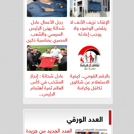
الإفتاء: نزيف الأنف لا
رجل الأعمال عادل
ينقض الوضوء ولا
شحاتة يهنئ الرئيس
يوجب إعادته
السيسي والشعب
المصري بمناسبة ذكرى
ثورة...
بالرقم القومي.. كيفية
عادل شحاتة : إنجاز
الاستعلام عن شكاوى
المنتخب في كأس
تكافل وكرامة
العالم ثمرة اهتمام
الرئيس...
العدد الورقي
العدد الجديد من جريدة