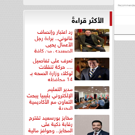
الأكثر قراءةً
رد اعتبار وإنصاف
قانوني.. براءة رجل
الأعمال يحيى
الصعيدي من كافة
التهم...
تعرف على تفاصيل
.... حركة تنقلات
لوكلاء وزارة الصحه بـ
14 محافظه
مدير التعليم
الإلكتروني بليبيا يبحث
التعاون مع الأكاديمية
البحرية
مخابز بورسعيد تقترح
رقابة ذكية على
المخابز.. وحوافز مالية