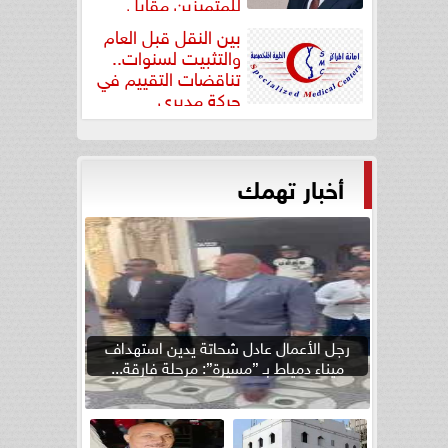
للمتميزين مقابل
جودة...
بين النقل قبل العام
والتثبيت لسنوات..
تناقضات التقييم في
حركة مديري
”مستشفيات...
أخبار تهمك
رجل الأعمال عادل شحاتة يدين استهداف
ميناء دمياط بـ ”مسيرة”: مرحلة فارقة...