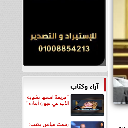
آراء وكتاب
”جريمة اسمها تشويه
الأب في عيون أبناءه ”
رفعت فياض يكتب: