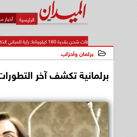
أخبار م
محطات شحن بقدرة 180 كيلوواط: راية للمباني الذكية وSungrow تعززان...
برلمان وأحزاب
2024-11-24 19:44:53
برلمانية تكشف آخر التطورا