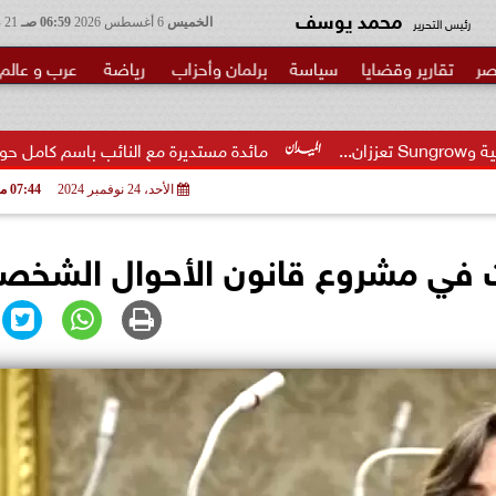
محمد يوسف
رئيس التحرير
الخميس
6 أغسطس 2026
06:59 صـ
21 صفر 1448
صر
تقارير وقضايا
سياسة
برلمان وأحزاب
رياضة
عرب و عالم
مائدة مستديرة مع النائب باسم كامل حول مشروع قانون إنش
الأحد، 24 نوفمبر 2024
07:44 مـ
ت في مشروع قانون الأحوال الشخص