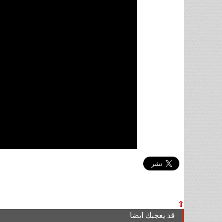
⇧
قد يعجبك ايضا