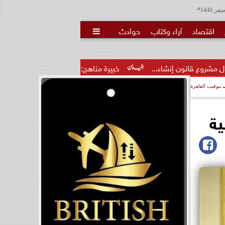
هـ
اقتصاد
آراء وكتاب
حوادث

اء...
خبيرة مناهج: حداثة تخرج المعلمين الجدد لا تكفي.. والتدري
بتوقيت القاهرة
ية