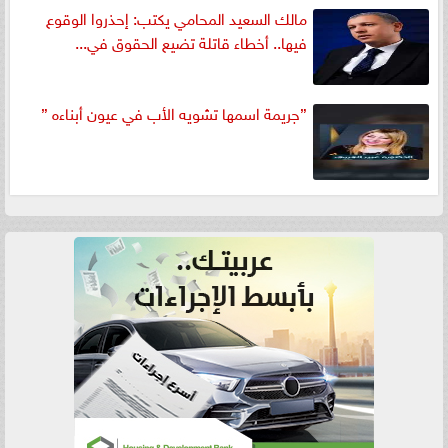
مالك السعيد المحامي يكتب: إحذروا الوقوع
فيها.. أخطاء قاتلة تضيع الحقوق في...
”جريمة اسمها تشويه الأب في عيون أبناءه ”