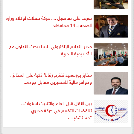
تعرف على تفاصيل .... حركة تنقلات لوكلاء وزارة
الصحه بـ 14 محافظه
مدير التعليم الإلكتروني بليبيا يبحث التعاون مع
الأكاديمية البحرية
مخابز بورسعيد تقترح رقابة ذكية على المخابز..
وحوافز مالية للمتميزين مقابل جودة...
بين النقل قبل العام والتثبيت لسنوات..
تناقضات التقييم في حركة مديري
”مستشفيات...