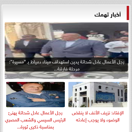
أخبار تهمك
رجل الأعمال عادل شحاتة يدين استهداف ميناء دمياط بـ ”مسيرة”:
مرحلة فارقة...
الإفتاء: نزيف الأنف لا ينقض
رجل الأعمال عادل شحاتة يهنئ
الوضوء ولا يوجب إعادته
الرئيس السيسي والشعب المصري
بمناسبة ذكرى ثورة...