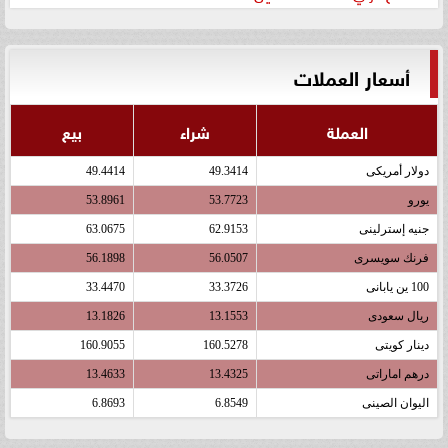
أسعار العملات
العملة
شراء
بيع
دولار أمريكى
49.3414
49.4414
يورو
53.7723
53.8961
جنيه إسترلينى
62.9153
63.0675
فرنك سويسرى
56.0507
56.1898
100 ين يابانى
33.3726
33.4470
ريال سعودى
13.1553
13.1826
دينار كويتى
160.5278
160.9055
درهم اماراتى
13.4325
13.4633
اليوان الصينى
6.8549
6.8693