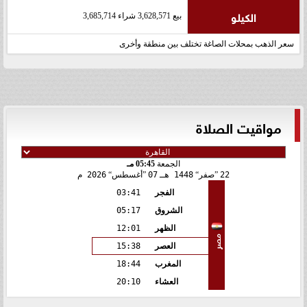
الكيلو
بيع 3,628,571 شراء 3,685,714
سعر الذهب بمحلات الصاغة تختلف بين منطقة وأخرى
مواقيت الصلاة
الجمعة
05:45 مـ
22
صفر
1448 هـ
07
أغسطس
2026 م
الفجر
03:41
الشروق
05:17
الظهر
12:01
مصر
العصر
15:38
المغرب
18:44
العشاء
20:10