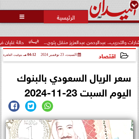
محمد يوسف
رئيس التحرير

محاولات لإخفاء المقاعد عن أعضاء
الجمعية العمومية خلال الإفطار
الجماعي ...
ن عبدالعزيز منقل يتوج...
حالة غليان في نادي الشيخ زايد: اتهاما
اقتصاد
السبت، 23 نوفمبر 2024
04:12 مـ
بتوقيت القاهرة
2024-11-23 16:12:55
سعر الريال السعودي بالبنوك
اليوم السبت 23-11-2024