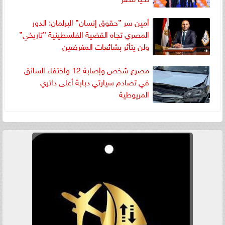
أمين سر ”حقوق إنسان” البرلمان: الدور
المصري تجاه القضية الفلسطينية ”تاريخي”
ولن يتأثر بشائعات المغرضين
مصرع شخص وإصابة 12 واختفاء السائق
في تصادم سيارتي دبابة أعلى دائري
المريوطية