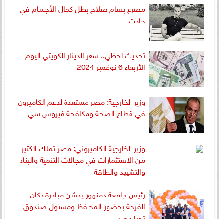
مصرع بسام صلاح بطل كمال الأجسام في
حادث
تحديث لحظي.. سعر الدينار الكويتي اليوم
الأربعاء 6 نوفمبر 2024
وزير الخارجية: مصر مستعدة لدعم الكاميرون
في قطاع الصحة ومكافحة فيروس سي
وزير الخارجية الكاميروني: مصر تملك الكثير
من الاستثمارات في مجالات التنمية والبناء
والتشييد والطاقة
رئيس جامعة دمنهور يدشن مبادرة دكان
الفرحة بحضور المحافظ ومسئول صندوق
تحيا مصر