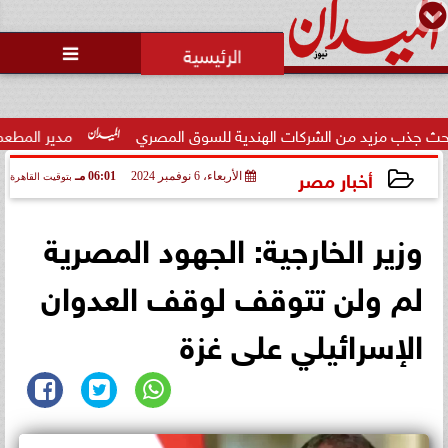
محمد يوسف
رئيس التحرير

حالة غليان في نادي الشيخ زايد:
اتهامات للجنة المؤقتة بـ ”التواطؤ”
وضيا...
ات الهندية للسوق المصري
مدير المطعم عن واقعة منع سيدة من ا
أخبار مصر
الأربعاء، 6 نوفمبر 2024
06:01 مـ
بتوقيت القاهرة
2024-11-06 18:01:30
وزير الخارجية: الجهود المصرية
لم ولن تتوقف لوقف العدوان
الإسرائيلي على غزة