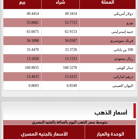
العملة
شراء
بيع
دولار أمريكى
49.3414
49.4414
يورو
53.7723
53.8961
جنيه إسترلينى
62.9153
63.0675
فرنك سويسرى
56.0507
56.1898
100 ين يابانى
33.3726
33.4470
ريال سعودى
13.1553
13.1826
دينار كويتى
160.5278
160.9055
درهم اماراتى
13.4325
13.4633
اليوان الصينى
6.8549
6.8693
أسعار الذهب
متوسط سعر الذهب اليوم بالصاغة بالجنيه المصري
الوحدة والعيار
الأسعار بالجنيه المصري