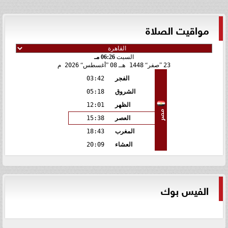
مواقيت الصلاة
السبت
06:26 مـ
23
صفر
1448 هـ
08
أغسطس
2026 م
الفجر
03:42
الشروق
05:18
الظهر
12:01
مصر
العصر
15:38
المغرب
18:43
العشاء
20:09
الفيس بوك