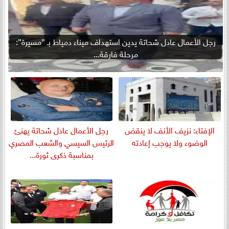
رجل الأعمال عادل شحاتة يدين استهداف ميناء دمياط بـ ”مسيرة”:
مرحلة فارقة...
الإفتاء: نزيف الأنف لا ينقض
رجل الأعمال عادل شحاتة يهنئ
الوضوء ولا يوجب إعادته
الرئيس السيسي والشعب المصري
بمناسبة ذكرى ثورة...