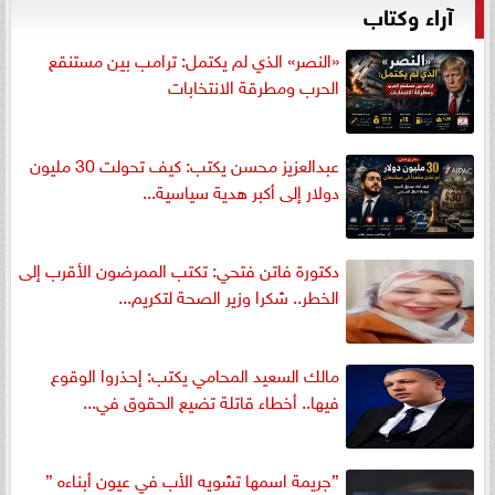
آراء وكتاب
«النصر» الذي لم يكتمل: ترامب بين مستنقع
الحرب ومطرقة الانتخابات
عبدالعزيز محسن يكتب: كيف تحولت 30 مليون
دولار إلى أكبر هدية سياسية...
دكتورة فاتن فتحي: تكتب الممرضون الأقرب إلى
الخطر.. شكرا وزير الصحة لتكريم...
مالك السعيد المحامي يكتب: إحذروا الوقوع
فيها.. أخطاء قاتلة تضيع الحقوق في...
”جريمة اسمها تشويه الأب في عيون أبناءه ”