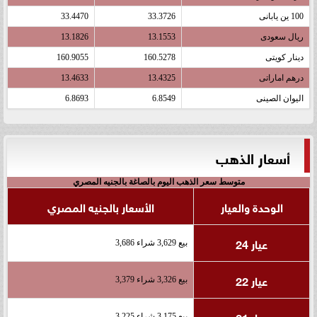
100 ين يابانى
33.3726
33.4470
ريال سعودى
13.1553
13.1826
دينار كويتى
160.5278
160.9055
درهم اماراتى
13.4325
13.4633
اليوان الصينى
6.8549
6.8693
أسعار الذهب
متوسط سعر الذهب اليوم بالصاغة بالجنيه المصري
الوحدة والعيار
الأسعار بالجنيه المصري
عيار 24
بيع 3,629 شراء 3,686
عيار 22
بيع 3,326 شراء 3,379
عيار 21
بيع 3,175 شراء 3,225