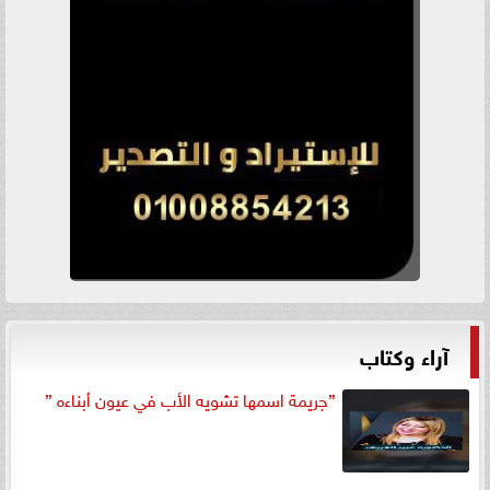
آراء وكتاب
”جريمة اسمها تشويه الأب في عيون أبناءه ”