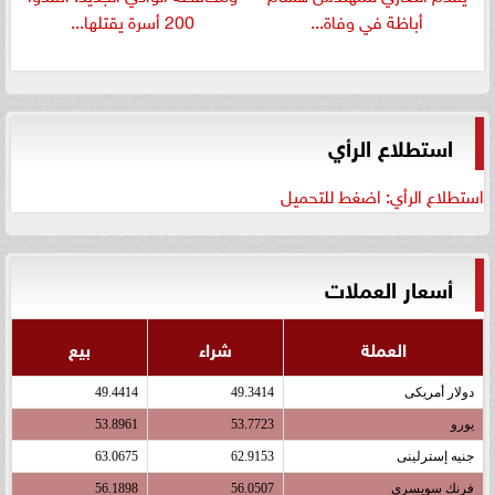
أباظة في وفاة...
200 أسرة يقتلها...
استطلاع الرأي
استطلاع الرأي: اضغط للتحميل
أسعار العملات
العملة
شراء
بيع
دولار أمريكى
49.3414
49.4414
يورو
53.7723
53.8961
جنيه إسترلينى
62.9153
63.0675
فرنك سويسرى
56.0507
56.1898