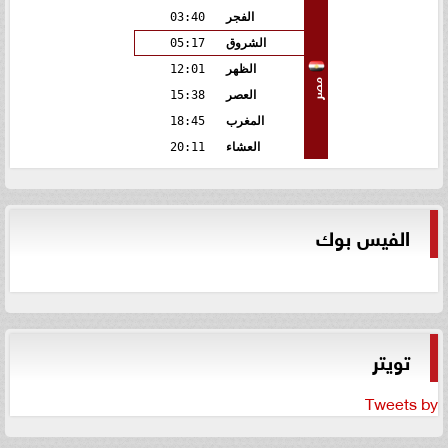
الفجر
03:40
الشروق
05:17
الظهر
12:01
مصر
العصر
15:38
المغرب
18:45
العشاء
20:11
الفيس بوك
تويتر
Tweets by