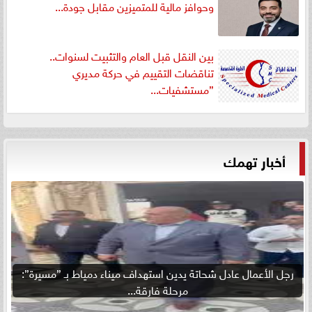
وحوافز مالية للمتميزين مقابل جودة...
بين النقل قبل العام والتثبيت لسنوات..
تناقضات التقييم في حركة مديري
”مستشفيات...
أخبار تهمك
رجل الأعمال عادل شحاتة يدين استهداف ميناء دمياط بـ ”مسيرة”:
مرحلة فارقة...