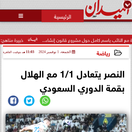
محمد يوسف
رئيس التحرير

الرئيس الأمريكي يهنئ الملك محمد
السادس بمناسبة العيد الوطني
للمغرب
ول مشروع قانون إنشاء...
خبيرة مناهج: حداثة تخرج المعلمين الجد
رياضة
الجمعة، 1 نوفمبر 2024
11:03 مـ
بتوقيت القاهرة
2024-11-01 23:03:01
النصر يتعادل 1/1 مع الهلال
بقمة الدوري السعودي