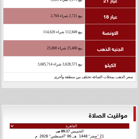
عيار 18
بيع 2,721 شراء 2,764
الاونصة
بيع 112,849 شراء 114,626
الجنيه الذهب
بيع 25,400 شراء 25,800
الكيلو
بيع 3,628,571 شراء 3,685,714
سعر الذهب بمحلات الصاغة تختلف بين منطقة وأخرى
مواقيت الصلاة
الخميس
09:17 صـ
21
صفر
1448 هـ
06
أغسطس
2026 م