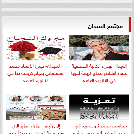
مجتمع الميدان
الميدان تهنيء الكاتبة الصحفية
«الميدان» تهنئ الأستاذ محمد
صفاء الشاطر بنجاج كريمة أخيها
المسلمانى بنجاح كريمته ندا في
في الثانوية العامة
الثانوية العامة
​محاسب محمد ثروت عبد النبي
إلى رئيس الوزراء ووزير الري
يقدم التعازي للمهندس هشام
ومحافظة الوادي الجديد: أنقذوا