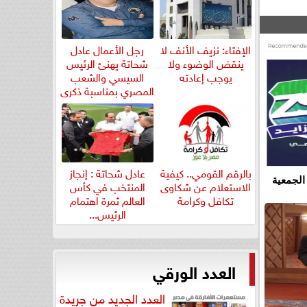
الإفتاء: نزيف الأنف لا
رجل الأعمال عادل
ينقض الوضوء ولا
شحاتة يهنئ الرئيس
يوجب إعادته
السيسي والشعب
المصري بمناسبة ذكرى
ثورة...
بالرقم القومي.. كيفية
عادل شحاتة : إنجاز
الجمعية
الاستعلام عن شكاوى
المنتخب في كأس
تكافل وكرامة
العالم ثمرة اهتمام
الرئيس...
العدد الورقي
العدد الجديد من جريدة