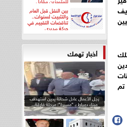
للمتميزين مقابل
جودة...
يف
بين النقل قبل العام
والتثبيت لسنوات..
ين
تناقضات التقييم في
حركة مديري
”مستشفيات...
أخبار تهمك
تلك
ين
ات
 تم
رجل الأعمال عادل شحاتة يدين استهداف
ميناء دمياط بـ ”مسيرة”: مرحلة فارقة...