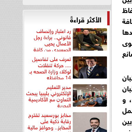
اظ
الأكثر قراءةً
افة
دها
رد اعتبار وإنصاف
قانوني.. براءة رجل
وى
الأعمال يحيى
الصعيدي من كافة
انع
التهم...
تعرف على تفاصيل
.... حركة تنقلات
لوكلاء وزارة الصحه بـ
ان
14 محافظه
بان
مدير التعليم
الإلكتروني بليبيا يبحث
 و
التعاون مع الأكاديمية
البحرية
شمل
مخابز بورسعيد تقترح
بين
رقابة ذكية على
المخابز.. وحوافز مالية
فير