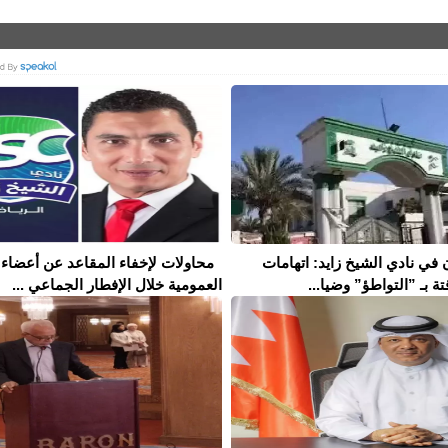
 في نادي الشيخ زايد: اتهامات
محاولات لإخفاء المقاعد عن أعضاء 
تة بـ ”التواطؤ” وضيا...
العمومية خلال الإفطار الجماعي ...