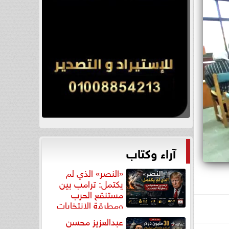
آراء وكتاب
«النصر» الذي لم
يكتمل: ترامب بين
مستنقع الحرب
ومطرقة الانتخابات
عبدالعزيز محسن