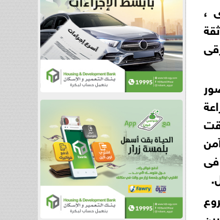
ى ،
ثقة
قى
ضور
اعة
قت
من
فى
.
روع
ين