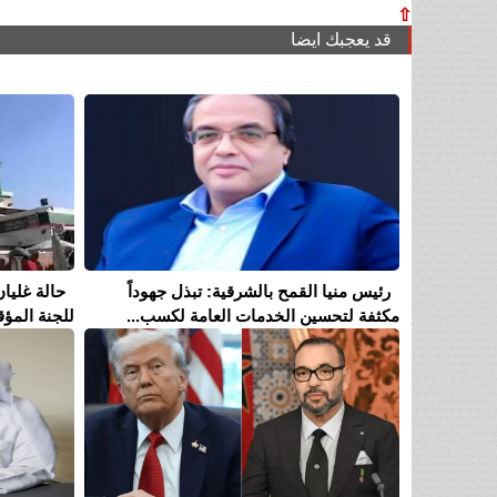
⇧
قد يعجبك ايضا
رئيس منيا القمح بالشرقية: تبذل جهوداً
حالة غليان
مكثفة لتحسين الخدمات العامة لكسب...
للجنة المؤق