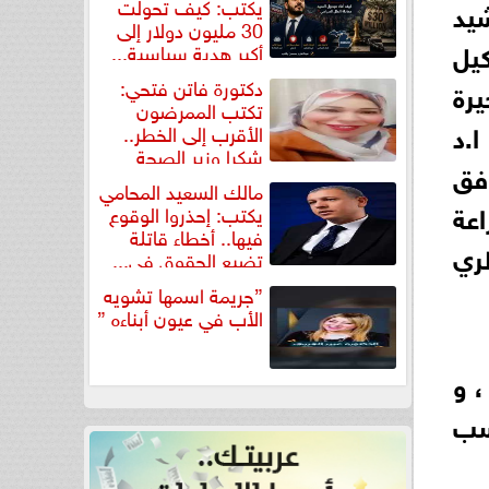
يكتب: كيف تحولت
شيد
30 مليون دولار إلى
كيل
أكبر هدية سياسية...
دكتورة فاتن فتحي:
يرة
تكتب الممرضون
ا.د
الأقرب إلى الخطر..
شكرا وزير الصحة
فق
لتكريم...
مالك السعيد المحامي
اعة
يكتب: إحذروا الوقوع
فيها.. أخطاء قاتلة
طري
تضيع الحقوق في...
”جريمة اسمها تشويه
الأب في عيون أبناءه ”
، و
سب