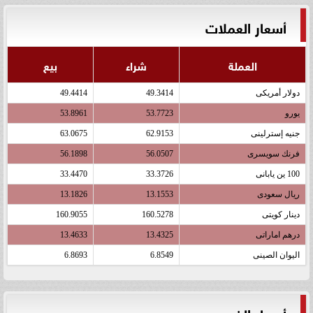
أسعار العملات
العملة
شراء
بيع
دولار أمريكى
49.3414
49.4414
يورو
53.7723
53.8961
جنيه إسترلينى
62.9153
63.0675
فرنك سويسرى
56.0507
56.1898
100 ين يابانى
33.3726
33.4470
ريال سعودى
13.1553
13.1826
دينار كويتى
160.5278
160.9055
درهم اماراتى
13.4325
13.4633
اليوان الصينى
6.8549
6.8693
أسعار الذهب