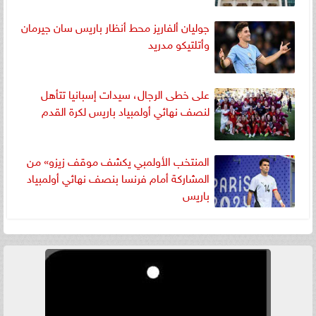
جوليان ألفاريز محط أنظار باريس سان جيرمان
وأتلتيكو مدريد
على خطى الرجال، سيدات إسبانيا تتأهل
لنصف نهائي أولمبياد باريس لكرة القدم
المنتخب الأولمبي يكشف موقف زيزو» من
المشاركة أمام فرنسا بنصف نهائي أولمبياد
باريس