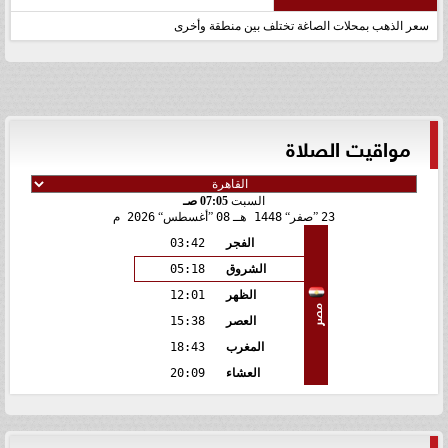
سعر الذهب بمحلات الصاغة تختلف بين منطقة وأخرى
مواقيت الصلاة
السبت
07:05 صـ
23
صفر
1448 هـ
08
أغسطس
2026 م
الفجر
03:42
الشروق
05:18
الظهر
12:01
مصر
العصر
15:38
المغرب
18:43
العشاء
20:09