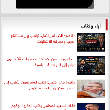
آراء وكتاب
«النصر» الذي لم يكتمل: ترامب بين مستنقع
الحرب ومطرقة الانتخابات
عبدالعزيز محسن يكتب: كيف تحولت 30 مليون
دولار إلى أكبر هدية سياسية...
دكتورة فاتن فتحي: تكتب الممرضون الأقرب إلى
الخطر.. شكرا وزير الصحة لتكريم...
مالك السعيد المحامي يكتب: إحذروا الوقوع