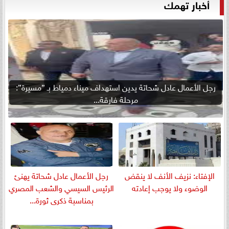
أخبار تهمك
رجل الأعمال عادل شحاتة يدين استهداف ميناء دمياط بـ ”مسيرة”:
مرحلة فارقة...
الإفتاء: نزيف الأنف لا ينقض
رجل الأعمال عادل شحاتة يهنئ
الوضوء ولا يوجب إعادته
الرئيس السيسي والشعب المصري
بمناسبة ذكرى ثورة...