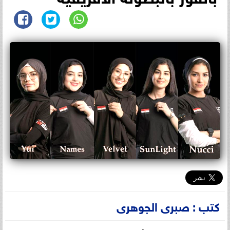
كتب : صبرى الجوهرى