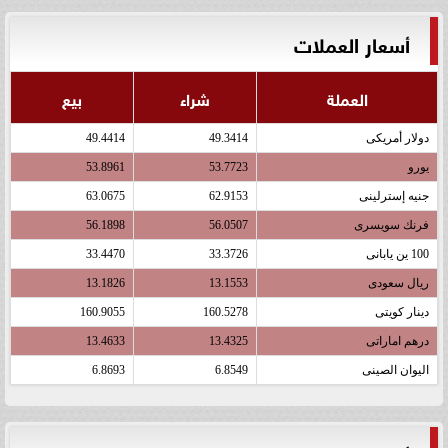
أسعار العملات
العملة
شراء
بيع
دولار أمريكى
49.3414
49.4414
يورو
53.7723
53.8961
جنيه إسترلينى
62.9153
63.0675
فرنك سويسرى
56.0507
56.1898
100 ين يابانى
33.3726
33.4470
ريال سعودى
13.1553
13.1826
دينار كويتى
160.5278
160.9055
درهم اماراتى
13.4325
13.4633
اليوان الصينى
6.8549
6.8693