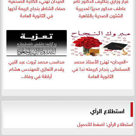
قرار وزاري بتكليف الدكتور تامر
الميدان تهنيء الكاتبة الصحفية
عاطف مدكور مديرًا لمديرية
صفاء الشاطر بنجاج كريمة أخيها
الشئون الصحية بالقاهرة
في الثانوية العامة
«الميدان» تهنئ الأستاذ محمد
​محاسب محمد ثروت عبد النبي
المسلمانى بنجاح كريمته ندا في
يقدم التعازي للمهندس هشام
الثانوية العامة
أباظة في وفاة...
استطلاع الرأي
استطلاع الرأي: اضغط للتحميل