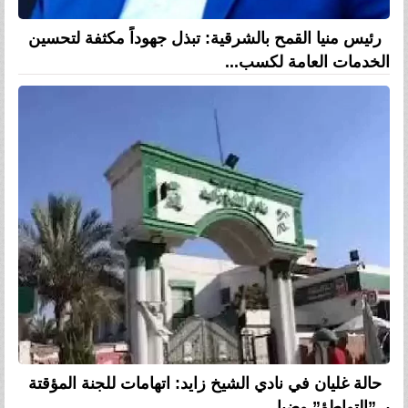
رئيس منيا القمح بالشرقية: تبذل جهوداً مكثفة لتحسين
الخدمات العامة لكسب...
حالة غليان في نادي الشيخ زايد: اتهامات للجنة المؤقتة
بـ ”التواطؤ” وضيا...