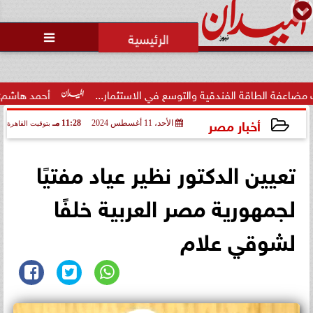
محمد يوسف
رئيس التحرير

رئيس منيا القمح بالشرقية: تبذل
جهوداً مكثفة لتحسين الخدمات
العامة لكسب...
دقية والتوسع في الاستثمار...
أحمد هاشم: الإعلام مُطالب بتط
أخبار مصر
الأحد، 11 أغسطس 2024
11:28 مـ
بتوقيت القاهرة
2024-08-11 23:28:26
تعيين الدكتور نظير عياد مفتيًا
لجمهورية مصر العربية خلفًا
لشوقي علام