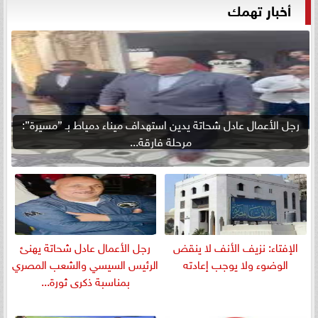
أخبار تهمك
رجل الأعمال عادل شحاتة يدين استهداف ميناء دمياط بـ ”مسيرة”:
مرحلة فارقة...
الإفتاء: نزيف الأنف لا ينقض
رجل الأعمال عادل شحاتة يهنئ
الوضوء ولا يوجب إعادته
الرئيس السيسي والشعب المصري
بمناسبة ذكرى ثورة...