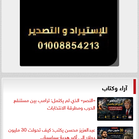
آراء وكتاب
«النصر» الذي لم يكتمل: ترامب بين مستنقع
الحرب ومطرقة الانتخابات
عبدالعزيز محسن يكتب: كيف تحولت 30 مليون
دولار إلى أكبر هدية سياسية...