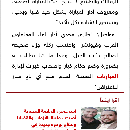
ومعروف أدار المباراة بشكل جيد فنيا وبدنيًا،
ويستحق الاشادة بكل تأكيد".
وواصل: "طارق مجدي أدار لقاء المقاولون
العرب وفيوتشر، واحتسب ركلة جزاء صحيحة
لصالح ذئاب الجبل، وهذا ما كنا نطالب به
بضرورة وضع حكام كبار واصحاب خبرات لإدارة
المباريات
الصعبة، لعدم منح أي نادٍ مبرر
للاعتراض".
اقرأ أيضاً
أمير عزمي: الرياضة المصرية
أصبحت مليئة بالأزمات والقضايا..
ونحتاج لوجوه جديدة في