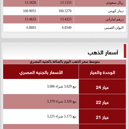
ريال سعودى
13.1553
13.1826
دينار كويتى
160.5278
160.9055
درهم اماراتى
13.4325
13.4633
اليوان الصينى
6.8549
6.8693
أسعار الذهب
متوسط سعر الذهب اليوم بالصاغة بالجنيه المصري
الوحدة والعيار
الأسعار بالجنيه المصري
عيار 24
بيع 3,629 شراء 3,686
عيار 22
بيع 3,326 شراء 3,379
عيار 21
بيع 3,175 شراء 3,225