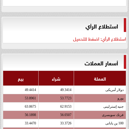
استطلاع الرأي
استطلاع الرأي: اضغط للتحميل
أسعار العملات
العملة
شراء
بيع
دولار أمريكى
49.3414
49.4414
يورو
53.7723
53.8961
جنيه إسترلينى
62.9153
63.0675
فرنك سويسرى
56.0507
56.1898
100 ين يابانى
33.3726
33.4470