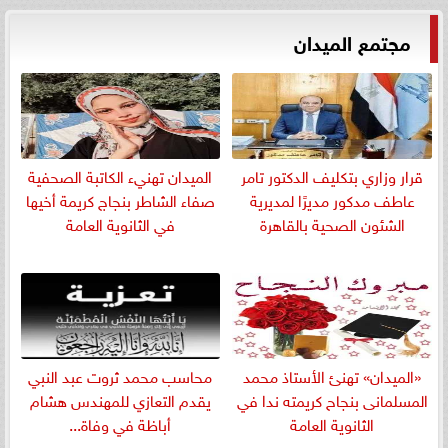
مجتمع الميدان
قرار وزاري بتكليف الدكتور تامر
الميدان تهنيء الكاتبة الصحفية
عاطف مدكور مديرًا لمديرية
صفاء الشاطر بنجاج كريمة أخيها
الشئون الصحية بالقاهرة
في الثانوية العامة
«الميدان» تهنئ الأستاذ محمد
​محاسب محمد ثروت عبد النبي
المسلمانى بنجاح كريمته ندا في
يقدم التعازي للمهندس هشام
الثانوية العامة
أباظة في وفاة...