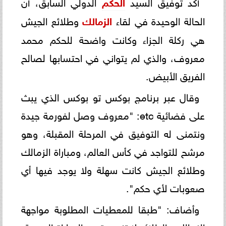
أكد توفيق السيد
الحكم
الدولي السابق، أن
الحالة الوحيدة في لقاء
الزمالك
وطلائع الجيش
هي ركلة الجزاء وكانت واضحة للحكم محمد
معروف، والذي لم يتواني في احتسابها لصالح
الفريق الأبيض.
وقال عبر برنامج بوكس تو بوكس الذي يبث
على فضائية etc: "معروف وصل لفورمة جيدة
ونتمنى له التوفيق في المرحلة المقبلة، وهو
مرشح للتواجد في كأس العالم، ومباراة الزمالك
وطلائع الجيش كانت سهلة ولا يوجد فيها أي
صعوبات لأي حكم".
وأضاف: "طبقا للمعطيات المطلوبة مواجهة
الزمالك والطلائع لا تندرج تحت المباراة الصعبة،