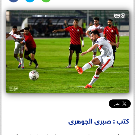
كتب : صبرى الجوهرى