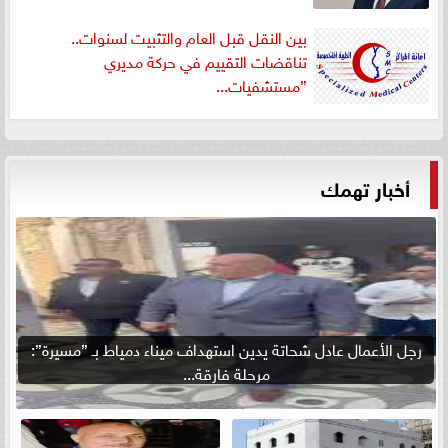
بين النقل قبل العام والتثبيت لسنوات..
تناقضات التقييم في حركة مديري
”مستشفيات...
أخبار تهمك
رجل الأعمال عادل شحاتة يدين استهداف ميناء دمياط بـ ”مسيرة”:
مرحلة فارقة...