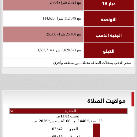
عيار 18
بيع 2,721 شراء 2,764
الاونصة
بيع 112,849 شراء 114,626
الجنيه الذهب
بيع 25,400 شراء 25,800
الكيلو
بيع 3,628,571 شراء 3,685,714
سعر الذهب بمحلات الصاغة تختلف بين منطقة وأخرى
مواقيت الصلاة
السبت
12:02 مـ
23
صفر
1448 هـ
08
أغسطس
2026 م
الفجر
03:42