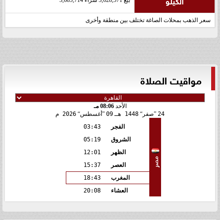
الكيلو
بيع 3,628,571 شراء 3,685,714
سعر الذهب بمحلات الصاغة تختلف بين منطقة وأخرى
مواقيت الصلاة
الأحد
08:06 مـ
24
صفر
1448 هـ
09
أغسطس
2026 م
الفجر
03:43
الشروق
05:19
الظهر
12:01
مصر
العصر
15:37
المغرب
18:43
العشاء
20:08