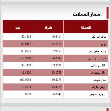
أسعار العملات
العملة
شراء
بيع
دولار أمريكى
49.3414
49.4414
يورو
53.7723
53.8961
جنيه إسترلينى
62.9153
63.0675
فرنك سويسرى
56.0507
56.1898
100 ين يابانى
33.3726
33.4470
ريال سعودى
13.1553
13.1826
دينار كويتى
160.5278
160.9055
درهم اماراتى
13.4325
13.4633
اليوان الصينى
6.8549
6.8693