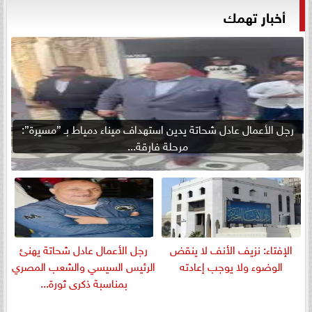
أخبار تهمك
رجل الأعمال عادل شحاتة يدين استهداف ميناء دمياط بـ ”مسيرة”:
مرحلة فارقة...
الإفتاء: نزيف الأنف لا ينقض
رجل الأعمال عادل شحاتة يهنئ
الوضوء ولا يوجب إعادته
الرئيس السيسي والشعب المصري
بمناسبة ذكرى ثورة...