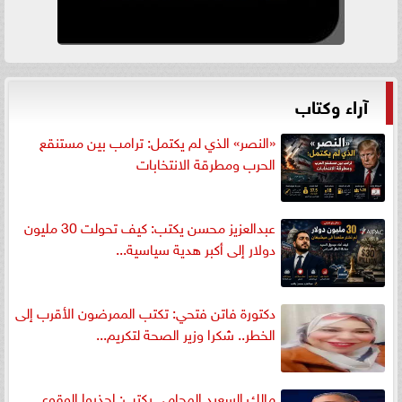
آراء وكتاب
«النصر» الذي لم يكتمل: ترامب بين مستنقع
الحرب ومطرقة الانتخابات
عبدالعزيز محسن يكتب: كيف تحولت 30 مليون
دولار إلى أكبر هدية سياسية...
دكتورة فاتن فتحي: تكتب الممرضون الأقرب إلى
الخطر.. شكرا وزير الصحة لتكريم...
مالك السعيد المحامي يكتب: إحذروا الوقوع