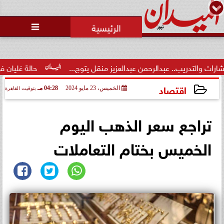
محمد يوسف
رئيس التحرير

 عبدالرحمن عبدالعزيز منقل يتوج...
حالة غليان في نادي الشيخ زا
اقتصاد
الخميس، 23 مايو 2024
04:28 مـ
بتوقيت القاهرة
2024-05-23 16:28:26
تراجع سعر الذهب اليوم
الخميس بختام التعاملات