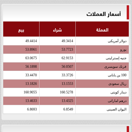
أسعار العملات
العملة
شراء
بيع
دولار أمريكى
49.3414
49.4414
يورو
53.7723
53.8961
جنيه إسترلينى
62.9153
63.0675
فرنك سويسرى
56.0507
56.1898
100 ين يابانى
33.3726
33.4470
ريال سعودى
13.1553
13.1826
دينار كويتى
160.5278
160.9055
درهم اماراتى
13.4325
13.4633
اليوان الصينى
6.8549
6.8693