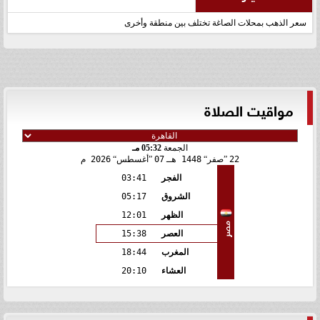
سعر الذهب بمحلات الصاغة تختلف بين منطقة وأخرى
مواقيت الصلاة
الجمعة
05:32 مـ
22
صفر
1448 هـ
07
أغسطس
2026 م
الفجر
03:41
الشروق
05:17
الظهر
12:01
مصر
العصر
15:38
المغرب
18:44
العشاء
20:10