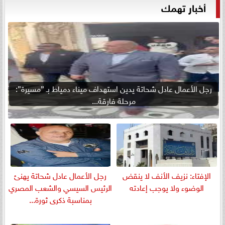
أخبار تهمك
رجل الأعمال عادل شحاتة يدين استهداف ميناء دمياط بـ ”مسيرة”:
مرحلة فارقة...
الإفتاء: نزيف الأنف لا ينقض
رجل الأعمال عادل شحاتة يهنئ
الوضوء ولا يوجب إعادته
الرئيس السيسي والشعب المصري
بمناسبة ذكرى ثورة...