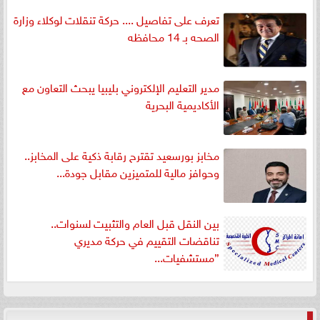
تعرف على تفاصيل .... حركة تنقلات لوكلاء وزارة
الصحه بـ 14 محافظه
مدير التعليم الإلكتروني بليبيا يبحث التعاون مع
الأكاديمية البحرية
مخابز بورسعيد تقترح رقابة ذكية على المخابز..
وحوافز مالية للمتميزين مقابل جودة...
بين النقل قبل العام والتثبيت لسنوات..
تناقضات التقييم في حركة مديري
”مستشفيات...