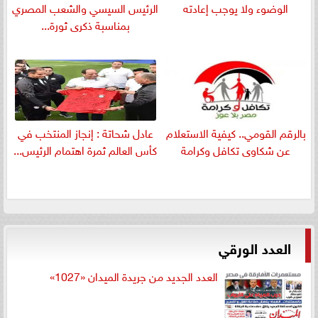
الوضوء ولا يوجب إعادته
الرئيس السيسي والشعب المصري
بمناسبة ذكرى ثورة...
بالرقم القومي.. كيفية الاستعلام
عادل شحاتة : إنجاز المنتخب في
عن شكاوى تكافل وكرامة
كأس العالم ثمرة اهتمام الرئيس...
العدد الورقي
العدد الجديد من جريدة الميدان «1027»