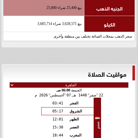
الجنيه الذهب
بيع 25,400 شراء 25,800
الكيلو
بيع 3,628,571 شراء 3,685,714
سعر الذهب بمحلات الصاغة تختلف بين منطقة وأخرى
مواقيت الصلاة
الجمعة
06:00 صـ
22
صفر
1448 هـ
07
أغسطس
2026 م
الفجر
03:41
الشروق
05:17
الظهر
12:01
مصر
العصر
15:38
المغرب
18:44