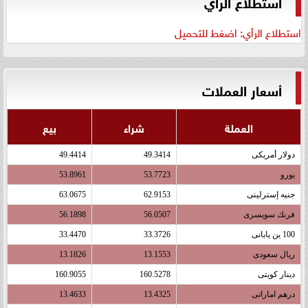
استطلاع الرأي
استطلاع الرأي: اضغط للتحميل
أسعار العملات
العملة
شراء
بيع
دولار أمريكى
49.3414
49.4414
يورو
53.7723
53.8961
جنيه إسترلينى
62.9153
63.0675
فرنك سويسرى
56.0507
56.1898
100 ين يابانى
33.3726
33.4470
ريال سعودى
13.1553
13.1826
دينار كويتى
160.5278
160.9055
درهم اماراتى
13.4325
13.4633