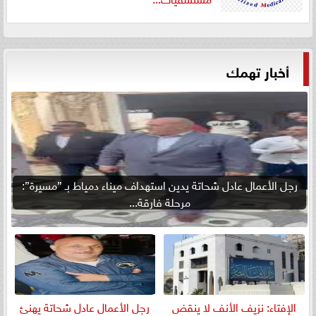
أخبار تهمك
رجل الأعمال عادل شحاتة يدين استهداف ميناء دمياط بـ ”مسيرة”:
مرحلة فارقة...
الإفتاء: نزيف الأنف لا ينقض
رجل الأعمال عادل شحاتة يهنئ