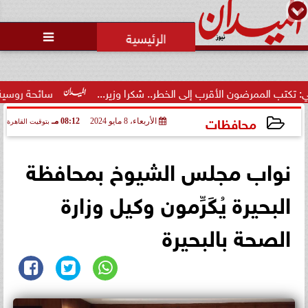
محمد يوسف
رئيس التحرير

تصفية الخصوم.. ثورة غضب داخل
نادي الشيخ زايد بسبب الخصومات
التعسفية لل...
إلى الخطر.. شكرا وزير...
سائحة روسية لـ”مراسي”: الغردقة تجمع
محافظات
الأربعاء، 8 مايو 2024
08:12 مـ
بتوقيت القاهرة
2024-05-08 20:12:32
نواب مجلس الشيوخ بمحافظة
البحيرة يُكَرِّمون وكيل وزارة
الصحة بالبحيرة