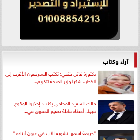
آراء وكتاب
دكتورة فاتن فتحي: تكتب الممرضون الأقرب إلى
الخطر.. شكرا وزير الصحة لتكريم...
مالك السعيد المحامي يكتب: إحذروا الوقوع
فيها.. أخطاء قاتلة تضيع الحقوق في...
”جريمة اسمها تشويه الأب في عيون أبناءه ”