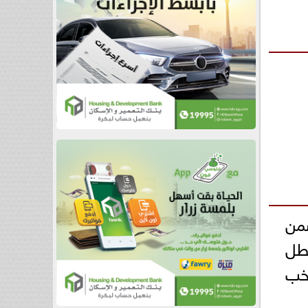
من
بطل
تخب