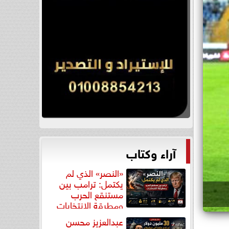
آراء وكتاب
«النصر» الذي لم
يكتمل: ترامب بين
مستنقع الحرب
ومطرقة الانتخابات
عبدالعزيز محسن