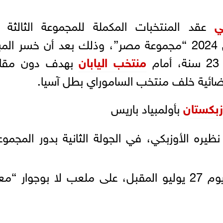
ي
عقد المنتخبات المكملة للمجموعة الثالثة 
منافسات كرة القدم بأولمبياد باريس 2024 “مجموعة مصر”، وذلك بعد أن خسر ال
منتخب اليابان
بهدف دون مقاب
فضائية خلف منتخب الساموراي بطل آسيا.
زبكستان
بأولمبياد باريس
ظيره الأوزبكي، في الجولة الثانية بدور المجمو
وتقام مباراة مصر ضد أوزبكستان يوم 27 يوليو المقبل، على ملعب لا بوجوار 