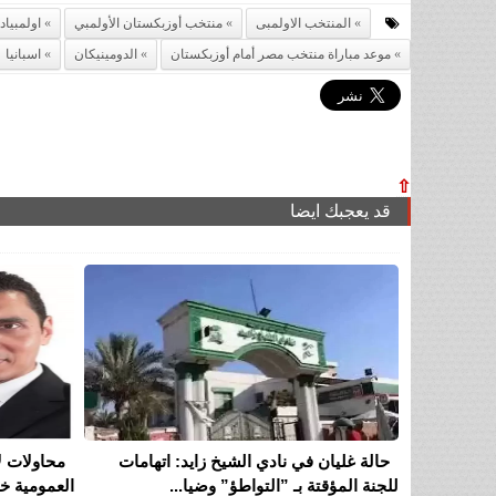
المنتخب الاولمبى
منتخب أوزبكستان الأولمبي
اولمبياد ب
موعد مباراة منتخب مصر أمام أوزبكستان
الدومينيكان
اسبانيا
⇧
قد يعجبك ايضا
حالة غليان في نادي الشيخ زايد: اتهامات
محاولات ل
للجنة المؤقتة بـ ”التواطؤ” وضيا...
العمومية خل