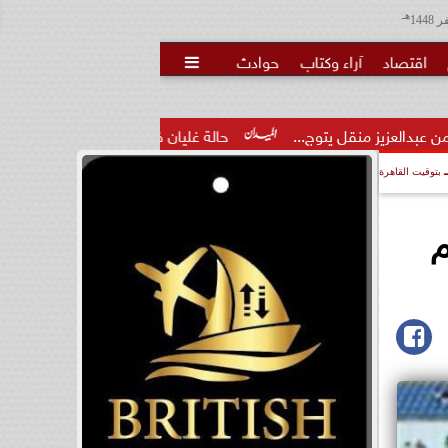
هـ
اقتصاد
آراء وكتاب
حوادث

ج...
حالة غليان في نادي الشيخ زايد: اتهامات للجنة المؤقتة بـ...
بتوقيت القاهرة
م