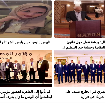
مال: ورشة عمل حول قانون
تلبيس إبليس..حين يلبس الشر تاج ال
نقابية وحماية حق التنظيم ا...
لمصري في الخارج ضيف على
لم يأتوا إلى القاهرة لحضور مؤتمر
شريك في قراره
ليطمئنوا أن الوطن ما زال يعرف أسم.