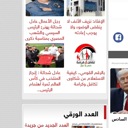
الإفتاء: نزيف الأنف لا
رجل الأعمال عادل
ينقض الوضوء ولا
شحاتة يهنئ الرئيس
يوجب إعادته
السيسي والشعب
المصري بمناسبة ذكرى
ثورة...
بالرقم القومي.. كيفية
عادل شحاتة : إنجاز
الاستعلام عن شكاوى
المنتخب في كأس
تكافل وكرامة
العالم ثمرة اهتمام
الرئيس...
العدد الورقي
 السادس
العدد الجديد من جريدة