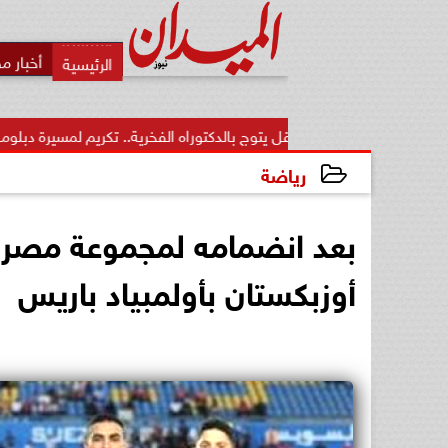
أخبار م
يز منقل يتوج بالدكتوراه الفخرية.. تكريم لمسيرة دبلوماسية...
من ا
رياضة
2024-05-03 23:25:10
بعد انضمامه لمجموعة مصر، م
أوزبكستان بأولمبياد باريس