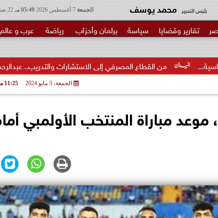
محمد يوسف
رئيس التحرير
الجمعة
7 أغسطس 2026
05:49 مـ
22 صفر 1448
صر
تقارير وقضايا
سياسة
برلمان وأحزاب
رياضة
عرب و عالم
لقطاع المصرفي إلى الاستشارات والتدريب.. عبدالرحمن عبدالعزيز منقل يتو
الجمعة، 3 مايو 2024
11:25 مـ
وعد مباراة المنتخب الأولمبي أما