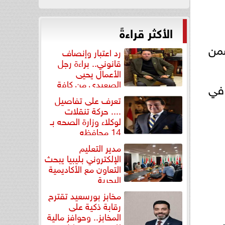
الأكثر قراءةً
ري، ضمن
رد اعتبار وإنصاف
قانوني.. براءة رجل
الأعمال يحيى
الصعيدي من كافة
ية في
التهم...
تعرف على تفاصيل
.... حركة تنقلات
لوكلاء وزارة الصحه بـ
14 محافظه
مدير التعليم
الإلكتروني بليبيا يبحث
التعاون مع الأكاديمية
البحرية
مخابز بورسعيد تقترح
رقابة ذكية على
المخابز.. وحوافز مالية