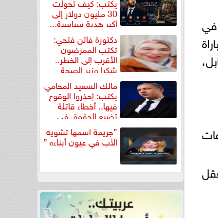
يكتب: كيف تحولت
30 مليون دولار إلى
في
أكبر هدية سياسية...
دكتورة فاتن فتحي:
مباراة
تكتب الممرضون
ل،
الأقرب إلى الخطر..
شكرا وزير الصحة
لتكريم...
مالك السعيد المحامي
يكتب: إحذروا الوقوع
فيها.. أخطاء قاتلة
تضيع الحقوق في...
عات
”جريمة اسمها تشويه
الأب في عيون أبناءه ”
“معقل