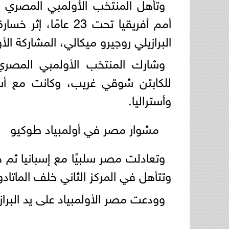
أمم أفريقيا تحت 23 ع
البرازيلي روجيرو ميكالي، المشاركة الأولمبية رقم 13 ل
للكابتن شوقي غريب، وكانت مع أسب
وأستراليا.
مشوار مصر في أولمبياد طوكيو
وتتأهل في المركز الثاني خلف الماتادو
وودعت مصر الأولمبياد على يد البرازيل في ربع الن