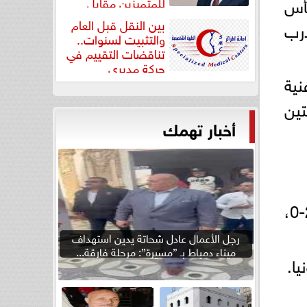
 وصافة كأس
للمتميزين مقابل
جودة...
بين النقل قبل العام
مدرب
والتثبيت لسنوات..
تناقضات التقييم في
حركة مديري
بقيادة فنية
”مستشفيات...
تين
أخبار تهمك
وتعادلت مصر سلبيًا مع إسبانيا ثم خسرت 0-1 أمام الأرجنتين قبل أن تهزم أستراليا 2-0،
رجل الأعمال عادل شحاتة يدين استهداف
ميناء دمياط بـ ”مسيرة”: مرحلة فارقة...