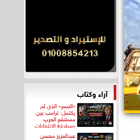
آراء وكتاب
«النصر» الذي لم
يكتمل: ترامب بين
مستنقع الحرب
ومطرقة الانتخابات
عبدالعزيز محسن