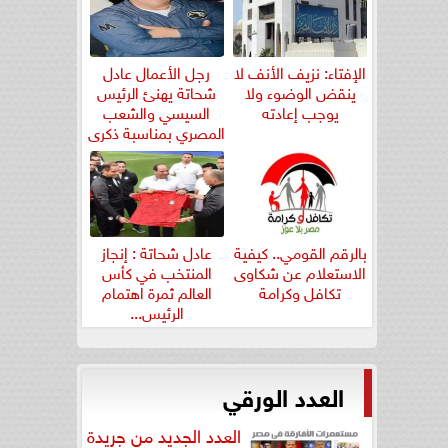
الإفتاء: نزيف الأنف لا
رجل الأعمال عادل
ينقض الوضوء ولا
شحاتة يهنئ الرئيس
يوجب إعادته
السيسي والشعب
المصري بمناسبة ذكرى
ثورة...
بالرقم القومي.. كيفية
عادل شحاتة : إنجاز
الاستعلام عن شكاوى
المنتخب في كأس
تكافل وكرامة
العالم ثمرة اهتمام
الرئيس...
العدد الورقي
العدد الجديد من جريدة