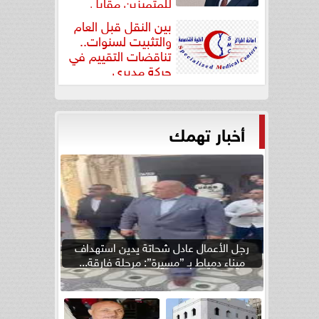
للمتميزين مقابل
جودة...
بين النقل قبل العام
والتثبيت لسنوات..
تناقضات التقييم في
حركة مديري
”مستشفيات...
أخبار تهمك
رجل الأعمال عادل شحاتة يدين استهداف
ميناء دمياط بـ ”مسيرة”: مرحلة فارقة...