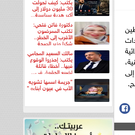
يكتب: كيف تحولت
30 مليون دولار إلى
أكبر هدية سياسية...
دكتورة فاتن فتحي:
ين
تكتب الممرضون
الأقرب إلى الخطر..
ات
شكرا وزير الصحة
ئية
لتكريم...
مالك السعيد المحامي
يكتب: إحذروا الوقوع
ية،
فيها.. أخطاء قاتلة
إلى
تضيع الحقوق في...
”جريمة اسمها تشويه
الأب في عيون أبناءه ”