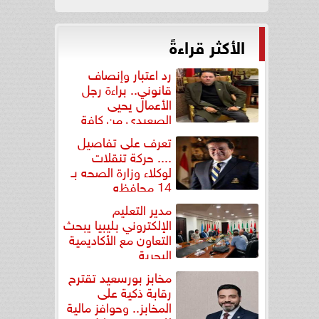
الأكثر قراءةً
رد اعتبار وإنصاف
قانوني.. براءة رجل
الأعمال يحيى
الصعيدي من كافة
التهم...
تعرف على تفاصيل
.... حركة تنقلات
لوكلاء وزارة الصحه بـ
14 محافظه
مدير التعليم
الإلكتروني بليبيا يبحث
التعاون مع الأكاديمية
البحرية
مخابز بورسعيد تقترح
رقابة ذكية على
المخابز.. وحوافز مالية