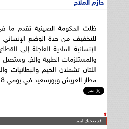
حازم الملاح
ظلت الحكومة الصينية تقدم ما في
للتخفيف من حدة الوضع الإنساني
الإنسانية المادية العاجلة إلى القطا
والمستلزمات الطبية وإلخ. وستصل الد
اللتان تشملان الخيم والبطانيات وا
مطار العريش وبورسعيد في يومي 18 و19 إبريل، وستنقلان إلى قطاع غزة عبر معبر رفح.
⇧
قد يعجبك ايضا