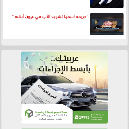
”جريمة اسمها تشويه الأب في عيون أبناءه ”