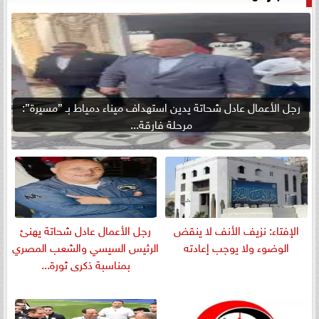
رجل الأعمال عادل شحاتة يدين استهداف ميناء دمياط بـ ”مسيرة”:
مرحلة فارقة...
الإفتاء: نزيف الأنف لا ينقض
رجل الأعمال عادل شحاتة يهنئ
الوضوء ولا يوجب إعادته
الرئيس السيسي والشعب المصري
بمناسبة ذكرى ثورة...