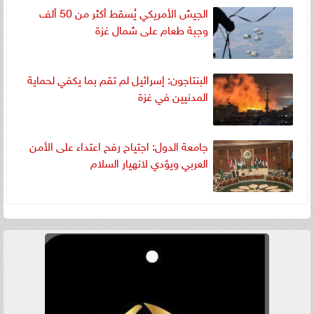
الجيش الأمريكي يُسقط أكثر من 50 ألف
وجبة طعام على شمال غزة
البنتاجون: إسرائيل لم تقم بما يكفي لحماية
المدنيين في غزة
جامعة الدول: اجتياح رفح اعتداء على الأمن
العربي ويؤدي لانهيار السلام