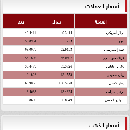
أسعار العملات
العملة
شراء
بيع
دولار أمريكى
49.3414
49.4414
يورو
53.7723
53.8961
جنيه إسترلينى
62.9153
63.0675
فرنك سويسرى
56.0507
56.1898
100 ين يابانى
33.3726
33.4470
ريال سعودى
13.1553
13.1826
دينار كويتى
160.5278
160.9055
درهم اماراتى
13.4325
13.4633
اليوان الصينى
6.8549
6.8693
أسعار الذهب