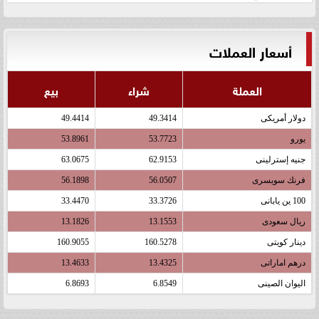
أسعار العملات
العملة
شراء
بيع
دولار أمريكى
49.3414
49.4414
يورو
53.7723
53.8961
جنيه إسترلينى
62.9153
63.0675
فرنك سويسرى
56.0507
56.1898
100 ين يابانى
33.3726
33.4470
ريال سعودى
13.1553
13.1826
دينار كويتى
160.5278
160.9055
درهم اماراتى
13.4325
13.4633
اليوان الصينى
6.8549
6.8693