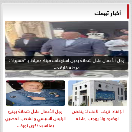
أخبار تهمك
رجل الأعمال عادل شحاتة يدين استهداف ميناء دمياط بـ ”مسيرة”:
مرحلة فارقة...
الإفتاء: نزيف الأنف لا ينقض
رجل الأعمال عادل شحاتة يهنئ
الوضوء ولا يوجب إعادته
الرئيس السيسي والشعب المصري
بمناسبة ذكرى ثورة...