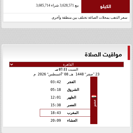
الكيلو
بيع 3,628,571 شراء 3,685,714
سعر الذهب بمحلات الصاغة تختلف بين منطقة وأخرى
مواقيت الصلاة
السبت
07:11 مـ
23
صفر
1448 هـ
08
أغسطس
2026 م
الفجر
03:42
الشروق
05:18
الظهر
12:01
مصر
العصر
15:38
المغرب
18:43
العشاء
20:09