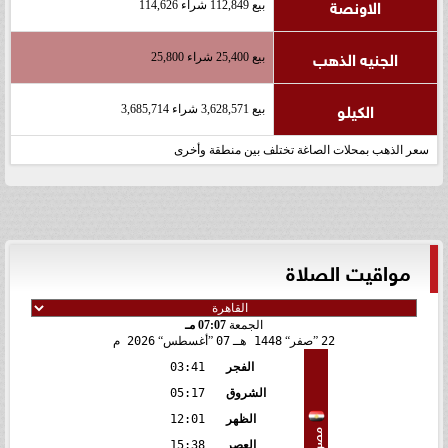
الاونصة
بيع 112,849 شراء 114,626
الجنيه الذهب
بيع 25,400 شراء 25,800
الكيلو
بيع 3,628,571 شراء 3,685,714
سعر الذهب بمحلات الصاغة تختلف بين منطقة وأخرى
مواقيت الصلاة
الجمعة
07:07 مـ
22
صفر
1448 هـ
07
أغسطس
2026 م
الفجر
03:41
الشروق
05:17
الظهر
12:01
مصر
العصر
15:38