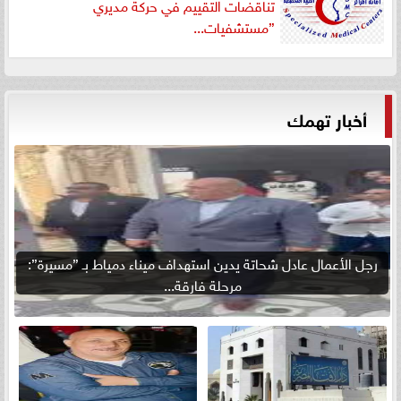
تناقضات التقييم في حركة مديري
”مستشفيات...
أخبار تهمك
رجل الأعمال عادل شحاتة يدين استهداف ميناء دمياط بـ ”مسيرة”:
مرحلة فارقة...