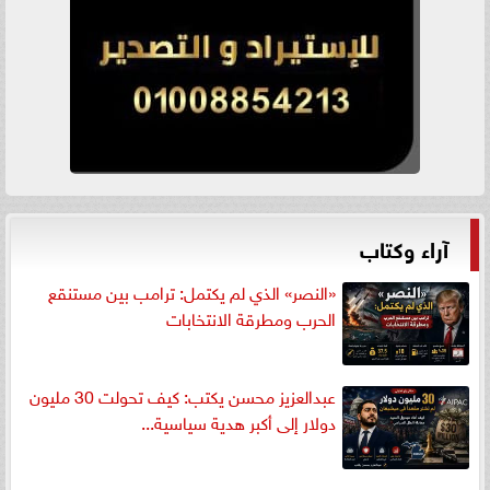
آراء وكتاب
«النصر» الذي لم يكتمل: ترامب بين مستنقع
الحرب ومطرقة الانتخابات
عبدالعزيز محسن يكتب: كيف تحولت 30 مليون
دولار إلى أكبر هدية سياسية...