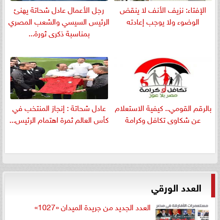
الإفتاء: نزيف الأنف لا ينقض
رجل الأعمال عادل شحاتة يهنئ
الوضوء ولا يوجب إعادته
الرئيس السيسي والشعب المصري
بمناسبة ذكرى ثورة...
بالرقم القومي.. كيفية الاستعلام
عادل شحاتة : إنجاز المنتخب في
عن شكاوى تكافل وكرامة
كأس العالم ثمرة اهتمام الرئيس...
العدد الورقي
العدد الجديد من جريدة الميدان «1027»