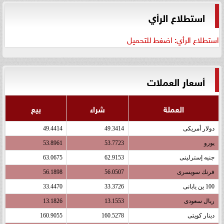
استطلاع الرأي
استطلاع الرأي: اضغط للتحميل
أسعار العملات
العملة
شراء
بيع
دولار أمريكى
49.3414
49.4414
يورو
53.7723
53.8961
جنيه إسترلينى
62.9153
63.0675
فرنك سويسرى
56.0507
56.1898
100 ين يابانى
33.3726
33.4470
ريال سعودى
13.1553
13.1826
دينار كويتى
160.5278
160.9055