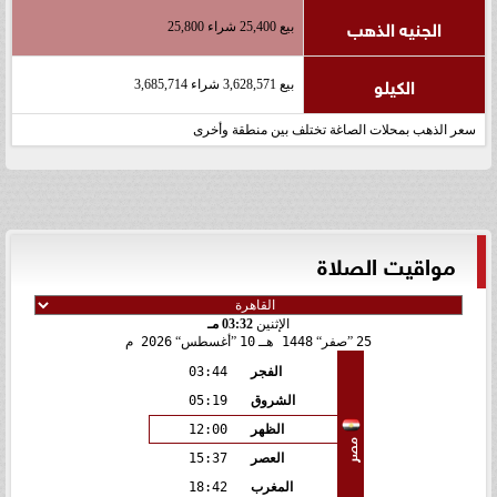
الجنيه الذهب
بيع 25,400 شراء 25,800
الكيلو
بيع 3,628,571 شراء 3,685,714
سعر الذهب بمحلات الصاغة تختلف بين منطقة وأخرى
مواقيت الصلاة
الإثنين
03:32 مـ
25
صفر
1448 هـ
10
أغسطس
2026 م
الفجر
03:44
الشروق
05:19
الظهر
12:00
مصر
العصر
15:37
المغرب
18:42