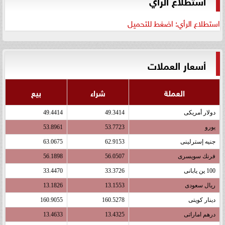
استطلاع الرأي
استطلاع الرأي: اضغط للتحميل
أسعار العملات
العملة
شراء
بيع
دولار أمريكى
49.3414
49.4414
يورو
53.7723
53.8961
جنيه إسترلينى
62.9153
63.0675
فرنك سويسرى
56.0507
56.1898
100 ين يابانى
33.3726
33.4470
ريال سعودى
13.1553
13.1826
دينار كويتى
160.5278
160.9055
درهم اماراتى
13.4325
13.4633