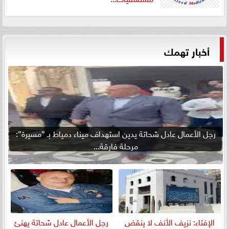
أخبار تهمك
رجل الأعمال عادل شحاتة يدين استهداف ميناء دمياط بـ ”مسيرة”:
مرحلة فارقة...
الإفتاء: نزيف الأنف لا ينقض
رجل الأعمال عادل شحاتة يهنئ