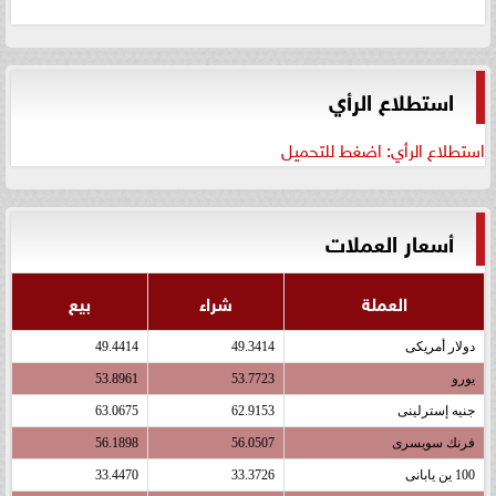
استطلاع الرأي
استطلاع الرأي: اضغط للتحميل
أسعار العملات
العملة
شراء
بيع
دولار أمريكى
49.3414
49.4414
يورو
53.7723
53.8961
جنيه إسترلينى
62.9153
63.0675
فرنك سويسرى
56.0507
56.1898
100 ين يابانى
33.3726
33.4470