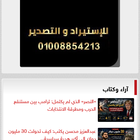
آراء وكتاب
«النصر» الذي لم يكتمل: ترامب بين مستنقع
الحرب ومطرقة الانتخابات
عبدالعزيز محسن يكتب: كيف تحولت 30 مليون
دولار إلى أكبر هدية سياسية...