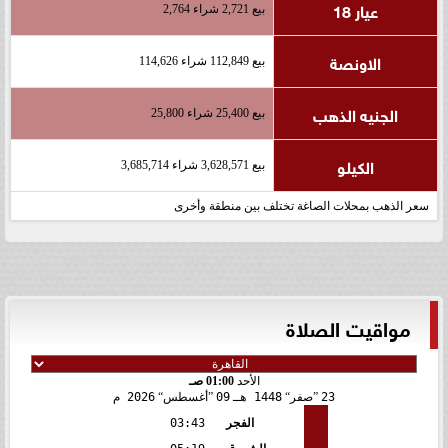
عيار 18
بيع 2,721 شراء 2,764
الاونصة
بيع 112,849 شراء 114,626
الجنيه الذهب
بيع 25,400 شراء 25,800
الكيلو
بيع 3,628,571 شراء 3,685,714
سعر الذهب بمحلات الصاغة تختلف بين منطقة وأخرى
مواقيت الصلاة
الأحد
01:00 صـ
23
صفر
1448 هـ
09
أغسطس
2026 م
الفجر
03:43