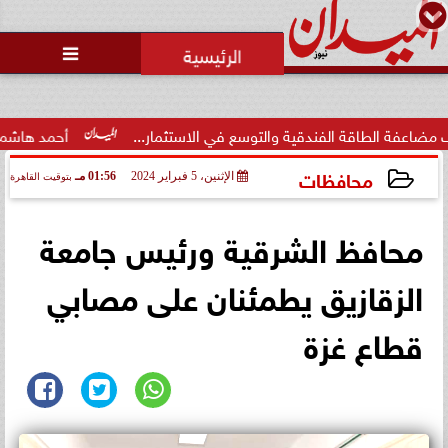
محمد يوسف
رئيس التحرير

ة الفندقية والتوسع في الاستثمار...
أحمد هاشم: الإعلام مُطا
محافظات
الإثنين، 5 فبراير 2024
01:56 مـ
بتوقيت القاهرة
2024-02-05 13:56:38
محافظ الشرقية ورئيس جامعة
الزقازيق يطمئنان على مصابي
قطاع غزة