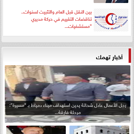
بين النقل قبل العام والتثبيت لسنوات..
تناقضات التقييم في حركة مديري
”مستشفيات...
أخبار تهمك
رجل الأعمال عادل شحاتة يدين استهداف ميناء دمياط بـ ”مسيرة”:
مرحلة فارقة...