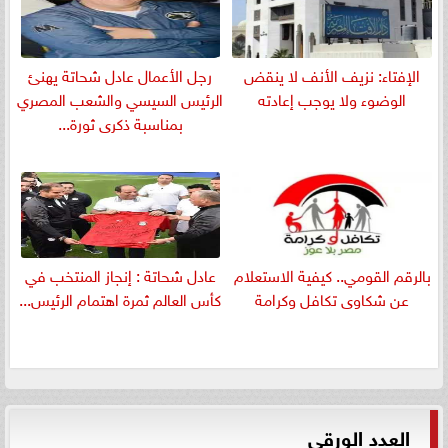
الإفتاء: نزيف الأنف لا ينقض
رجل الأعمال عادل شحاتة يهنئ
الوضوء ولا يوجب إعادته
الرئيس السيسي والشعب المصري
بمناسبة ذكرى ثورة...
بالرقم القومي.. كيفية الاستعلام
عادل شحاتة : إنجاز المنتخب في
عن شكاوى تكافل وكرامة
كأس العالم ثمرة اهتمام الرئيس...
العدد الورقي