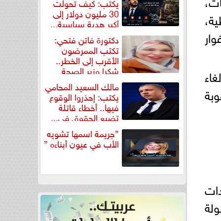
ات،
يكتب: كيف تحولت
30 مليون دولار إلى
ية،
أكبر هدية سياسية...
وار
دكتورة فاتن فتحي:
تكتب الممرضون
الأقرب إلى الخطر..
شكرا وزير الصحة
غاء
لتكريم...
مالك السعيد المحامي
وبة
يكتب: إحذروا الوقوع
فيها.. أخطاء قاتلة
تضيع الحقوق في...
”جريمة اسمها تشويه
الأب في عيون أبناءه ”
دات
ولة