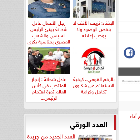
الإفتاء: نزيف الأنف لا
رجل الأعمال عادل
ينقض الوضوء ولا
شحاتة يهنئ الرئيس
يوجب إعادته
السيسي والشعب
المصري بمناسبة ذكرى
ثورة...
بالرقم القومي.. كيفية
عادل شحاتة : إنجاز
الاستعلام عن شكاوى
المنتخب في كأس
تكافل وكرامة
العالم ثمرة اهتمام
الرئيس...
أداء
العدد الورقي
العدد الجديد من جريدة