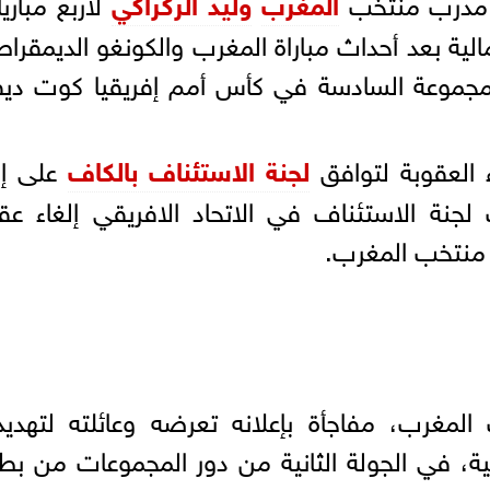
اف مدرب منتخب
المغرب
وليد الركراكي
لأربع مباري
الية بعد أحداث مباراة المغرب والكونغو الديمقراط
مجموعة السادسة في كأس أمم إفريقيا كوت ديف
ء العقوبة لتوافق
لجنة الاستئناف بالكاف
على إل
جنة الاستئناف في الاتحاد الافريقي إلغاء عق
 منتخب المغرب.
لمغرب، مفاجأة بإعلانه تعرضه وعائلته لتهدي
طية، في الجولة الثانية من دور المجموعات من بط