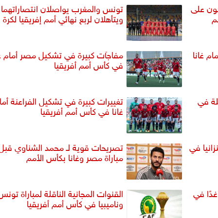
يتنافسون على
تونس والمغرب يواصلان انتصاراتهما
م
ويتأهلان لربع نهائي أمم إفريقيا لكرة ا
ام غانا
مفاجآت كبيرة في تشكيل مصر أمام غا
في كأس أمم أفريقيا
لة في
تغييرات كبيرة في تشكيل الفراعنة أما
غانا في كأس أمم أفريقيا
زانيا في
تصريحات قوية لـ محمد الشناوي قبل
مباراة مصر وغانا بكأس الأمم
غدًا في
القنوات المجانية الناقلة لمباراة تونس
وناميبيا في كأس أمم أفريقيا