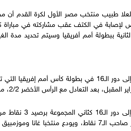
علا طبيب منتخب مصر الأول لكرة القدم أن مح
 لإصابة في الكتف عقب مشاركته في مباراة ك
لثانية ببطولة أمم أفريقيا وسيتم تحديد مدة الغ
وتأهل منتخب مصر بشق الأنفس إلى دور الـ16 في بطولة كأس أمم إفريقيا الت
في كوت ديفوار وتستمر حتى 11 فبراير المق
تعادلات خلف منتخب الرأس الأخضر صاحب الـ7 نقاط، ويودع منتخبا غانا وموزم