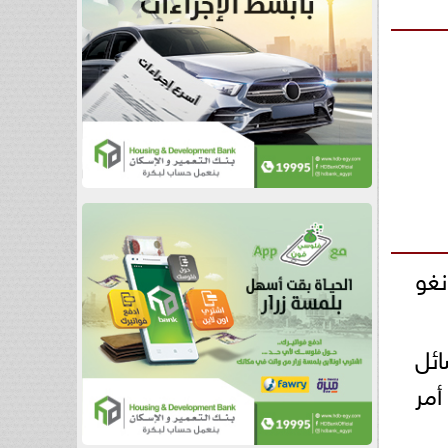
نغو
ائل
أمر