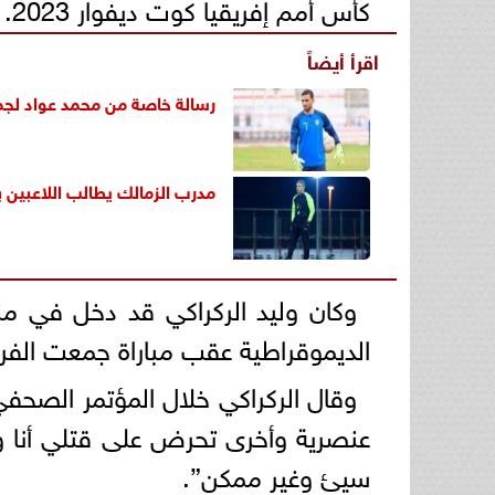
كأس أمم إفريقيا كوت ديفوار 2023.
اقرأ أيضاً
رسالة خاصة من محمد عواد لجماه
مدرب الزمالك يطالب اللاعبين بت
وكان وليد الركراكي قد دخل في م
الديموقراطية عقب مباراة جمعت الفريق
وقال الركراكي خلال المؤتمر الصحفي
عنصرية وأخرى تحرض على قتلي أنا وأ
سيئ وغير ممكن”.