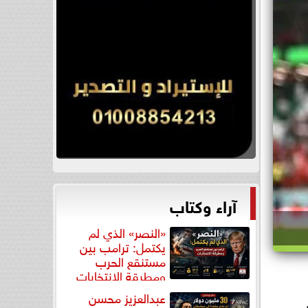
آراء وكتاب
«النصر» الذي لم
يكتمل: ترامب بين
مستنقع الحرب
ومطرقة الانتخابات
عبدالعزيز محسن