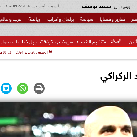
محمد يوسف
رئيس التحرير
السبت
8 أغسطس 2026
09:22 صـ
23 صفر 1448
صر
تقارير وقضايا
سياسة
برلمان وأحزاب
رياضة
عرب و عالم
نظيم الاتصالات» يوضح حقيقة تسجيل خطوط محمول بأسماء المواطنين دو
الجمعة، 26 يناير 2024
08:53 مـ
الركراكي