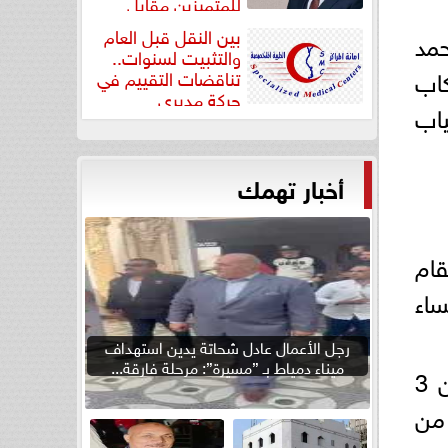
للمتميزين مقابل
جودة...
بين النقل قبل العام
مد
والتثبيت لسنوات..
اب
تناقضات التقييم في
حركة مديري
ياب
”مستشفيات...
أخبار تهمك
ي تقام
بل، بعد التعادل مع الرأس الأخضر 2/2، مساء
رجل الأعمال عادل شحاتة يدين استهداف
ميناء دمياط بـ ”مسيرة”: مرحلة فارقة...
وبهذا التعادل يصعد منتخب مصر إلى دور الـ16 كثاني المجموعة برصيد 3 نقاط من 3
بيق من