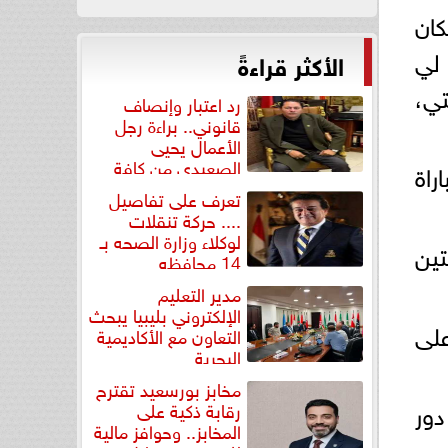
 الكان
 لي
الأكثر قراءةً
ي،
رد اعتبار وإنصاف
قانوني.. براءة رجل
الأعمال يحيى
الصعيدي من كافة
مباراة
التهم...
تعرف على تفاصيل
.... حركة تنقلات
لوكلاء وزارة الصحه بـ
تين
14 محافظه
مدير التعليم
الإلكتروني بليبيا يبحث
على
التعاون مع الأكاديمية
البحرية
مخابز بورسعيد تقترح
دور
رقابة ذكية على
المخابز.. وحوافز مالية