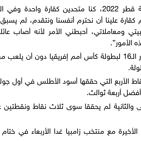
وأضاف: “في كأس العالم الماضية قطر 2022، كنا متحدين كقارة واحدة وفي
كقارة علينا أن نحترم أنفسنا ونتقدم، لم يسبق
 ومعاملاتي، أحبطني الأمر لأنه أصاب عائلت
 الأمور”.
تأهل منتخب المغرب رسميًّا إلى دور الـ16 لبطولة كأس أمم إفريقيا دون أن يلعب 
ولة.
اط الأربع التي حققها أسود الأطلس في أول جول
فضل أربعة ثوالث.
ى والثانية لم يحققا سوى ثلاث نقاط ونقطتين 
أخيرة مع منتخب زامبيا غدا الأربعاء في ختام 