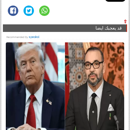
⇧
قد يعجبك ايضا