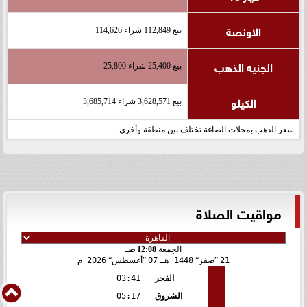
الاونصة
بيع 112,849 شراء 114,626
الجنيه الذهب
بيع 25,400 شراء 25,800
الكيلو
بيع 3,628,571 شراء 3,685,714
سعر الذهب بمحلات الصاغة تختلف بين منطقة وأخرى
مواقيت الصلاة
الجمعة
12:08 صـ
21
صفر
1448 هـ
07
أغسطس
2026 م
الفجر
03:41
الشروق
05:17