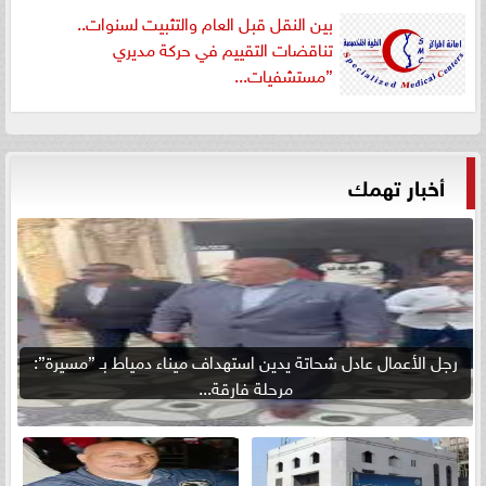
بين النقل قبل العام والتثبيت لسنوات..
تناقضات التقييم في حركة مديري
”مستشفيات...
أخبار تهمك
رجل الأعمال عادل شحاتة يدين استهداف ميناء دمياط بـ ”مسيرة”:
مرحلة فارقة...