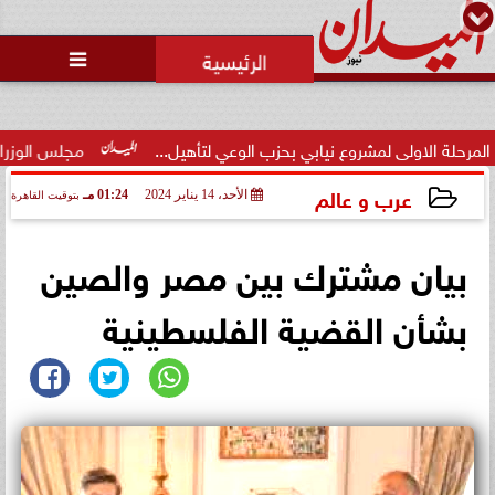
محمد يوسف
رئيس التحرير

محاولات لإخفاء المقاعد عن أعضاء
الجمعية العمومية خلال الإفطار
الجماعي ...
يابي بحزب الوعي لتأهيل...
مجلس الوزراء يوافق على تعديل بعض أ
عرب و عالم
الأحد، 14 يناير 2024
01:24 مـ
بتوقيت القاهرة
2024-01-14 13:24:54
بيان مشترك بين مصر والصين
بشأن القضية الفلسطينية