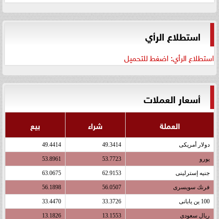
استطلاع الرأي
استطلاع الرأي: اضغط للتحميل
أسعار العملات
العملة
شراء
بيع
دولار أمريكى
49.3414
49.4414
يورو
53.7723
53.8961
جنيه إسترلينى
62.9153
63.0675
فرنك سويسرى
56.0507
56.1898
100 ين يابانى
33.3726
33.4470
ريال سعودى
13.1553
13.1826