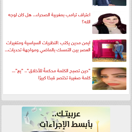
اعتراف ترامب بمغربية الصحراء... هل كان لوجه
الله؟
ايمن مدين يكتب :النظريات السياسية ومتغيرات
العصر بين التمسك بالماضي ومواجهة تحديات...
”حين تصبح الكلمة محكمةً للأخلاق”.. ”يع”...
كلمة صغيرة تختصر قبحًا كبيرًا