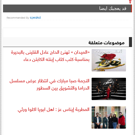
⇧
قد يعجبك ايضا
موضوعات متعلقة
«الميدان » تهنئ الحاج عادل القلينى بالبحيرة
بمناسبة كتب كتاب إبنته الكابتن دعاء
النجمة صبا مبارك في انتظار عرض مسلسل
الدراما والتشويق بين السطور
المطربة إيناس عز : اهل ابويا اكلوا ورثي