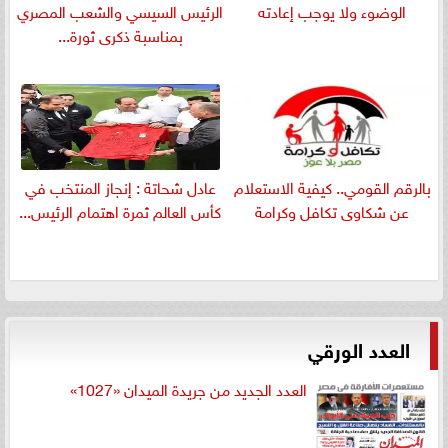
الوضوء ولا يوجب إعادته
الرئيس السيسي والشعب المصري
بمناسبة ذكرى ثورة...
بالرقم القومي.. كيفية الاستعلام
عادل شحاتة : إنجاز المنتخب في
عن شكاوى تكافل وكرامة
كأس العالم ثمرة اهتمام الرئيس...
العدد الورقي
العدد الجديد من جريدة الميدان «1027»