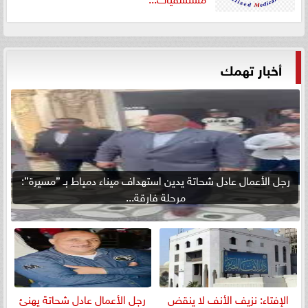
أخبار تهمك
رجل الأعمال عادل شحاتة يدين استهداف ميناء دمياط بـ ”مسيرة”:
مرحلة فارقة...
الإفتاء: نزيف الأنف لا ينقض
رجل الأعمال عادل شحاتة يهنئ