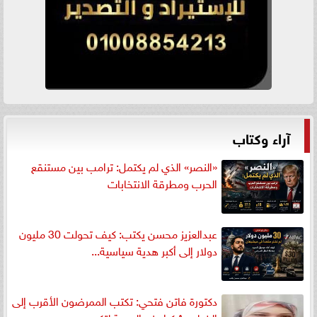
آراء وكتاب
«النصر» الذي لم يكتمل: ترامب بين مستنقع
الحرب ومطرقة الانتخابات
عبدالعزيز محسن يكتب: كيف تحولت 30 مليون
دولار إلى أكبر هدية سياسية...
دكتورة فاتن فتحي: تكتب الممرضون الأقرب إلى