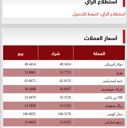
استطلاع الرأي
استطلاع الرأي: اضغط للتحميل
أسعار العملات
العملة
شراء
بيع
دولار أمريكى
49.3414
49.4414
يورو
53.7723
53.8961
جنيه إسترلينى
62.9153
63.0675
فرنك سويسرى
56.0507
56.1898
100 ين يابانى
33.3726
33.4470
ريال سعودى
13.1553
13.1826
دينار كويتى
160.5278
160.9055
درهم اماراتى
13.4325
13.4633