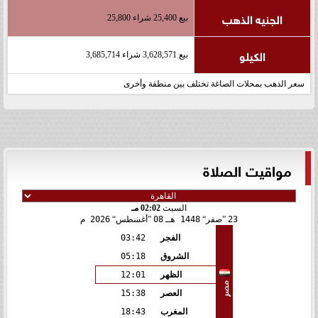
الجنيه الذهب
بيع 25,400 شراء 25,800
الكيلو
بيع 3,628,571 شراء 3,685,714
سعر الذهب بمحلات الصاغة تختلف بين منطقة وأخرى
مواقيت الصلاة
السبت
02:02 مـ
23
صفر
1448 هـ
08
أغسطس
2026 م
الفجر
03:42
الشروق
05:18
الظهر
12:01
مصر
العصر
15:38
المغرب
18:43