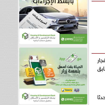
جار
السابق
دثا