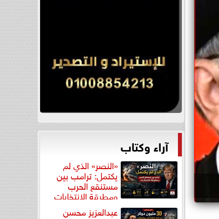
آراء وكتاب
«النصر» الذي لم
يكتمل: ترامب بين
مستنقع الحرب
ومطرقة الانتخابات
عبدالعزيز محسن