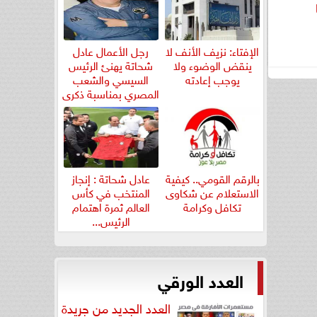
الإفتاء: نزيف الأنف لا
رجل الأعمال عادل
ينقض الوضوء ولا
شحاتة يهنئ الرئيس
يوجب إعادته
السيسي والشعب
المصري بمناسبة ذكرى
ثورة...
بالرقم القومي.. كيفية
عادل شحاتة : إنجاز
الاستعلام عن شكاوى
المنتخب في كأس
تكافل وكرامة
العالم ثمرة اهتمام
الرئيس...
العدد الورقي
العدد الجديد من جريدة