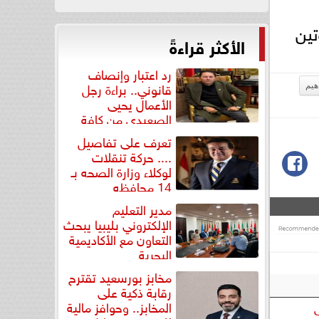
تين
الأكثر قراءةً
رد اعتبار وإنصاف
قانوني.. براءة رجل
هيم
الأعمال يحيى
الصعيدي من كافة
التهم...
تعرف على تفاصيل
.... حركة تنقلات
لوكلاء وزارة الصحه بـ
14 محافظه
مدير التعليم
الإلكتروني بليبيا يبحث
التعاون مع الأكاديمية
البحرية
مخابز بورسعيد تقترح
رقابة ذكية على
المخابز.. وحوافز مالية