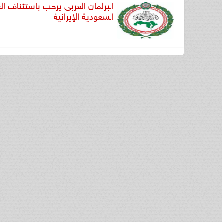
البرلمان العربى يرحب باستئناف ال
السعودية الإيرانية