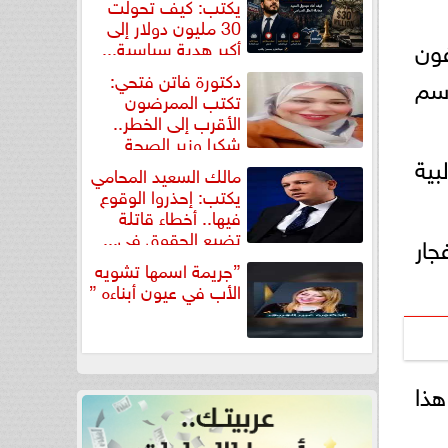
يكتب: كيف تحولت
30 مليون دولار إلى
فون
أكبر هدية سياسية...
دكتورة فاتن فتحي:
اسم
تكتب الممرضون
الأقرب إلى الخطر..
شكرا وزير الصحة
بیة
لتكريم...
مالك السعيد المحامي
يكتب: إحذروا الوقوع
فيها.. أخطاء قاتلة
تضيع الحقوق في...
جار
”جريمة اسمها تشويه
الأب في عيون أبناءه ”
هذا