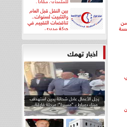
للمتميزين مقابل
جودة...
بين النقل قبل العام
والتثبيت لسنوات..
تناقضات التقييم في
من
حركة مديري
سسة
”مستشفيات...
أخبار تهمك
ي
رجل الأعمال عادل شحاتة يدين استهداف
ميناء دمياط بـ ”مسيرة”: مرحلة فارقة...
ن