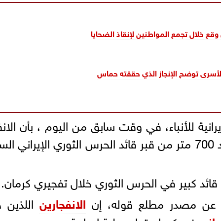
انى وقع خلال تجمع المواطنين لإنقاذ الضحايا
لأسرى توضح الإنجاز الذي حققته حماس
رانية للأنباء، في وقت سابق من اليوم ، بأن الانف
الأول في منطقة كرمان وقع على بعد 700 متر من قبر قائد الحرس الثوري الإيراني 
 قائد كبير في الحرس الثوري خلال تفجيري كرمان.
قلا عن مصدر مطلع قوله، إن
الانفجارين
اللذين ح
ماني
في كرمان تما بعملية إرهابية.