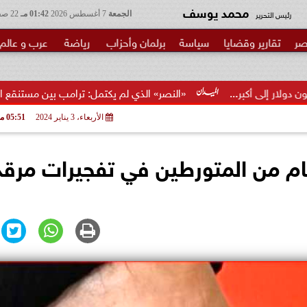
محمد يوسف
رئيس التحرير
الجمعة
7 أغسطس 2026
01:42 مـ
22 صفر 1448
صر
تقارير وقضايا
سياسة
برلمان وأحزاب
رياضة
عرب و عالم
«النصر» الذي لم يكتمل: ترامب بين مستنقع الحرب ومطرقة ال
الأربعاء، 3 يناير 2024
05:51 مـ
تقام من المتورطين في تفجيرات مرقد