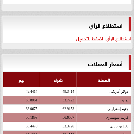
استطلاع الرأي
استطلاع الرأي: اضغط للتحميل
أسعار العملات
العملة
شراء
بيع
دولار أمريكى
49.3414
49.4414
يورو
53.7723
53.8961
جنيه إسترلينى
62.9153
63.0675
فرنك سويسرى
56.0507
56.1898
100 ين يابانى
33.3726
33.4470