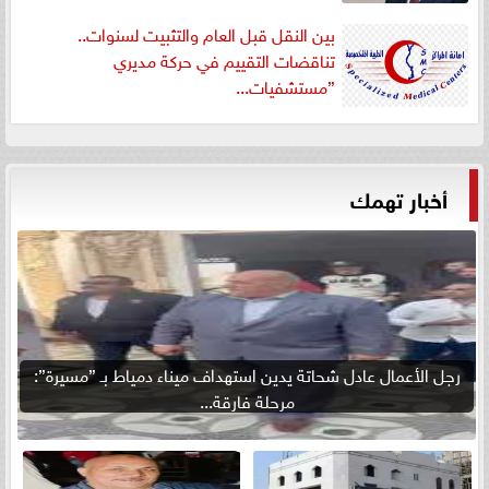
بين النقل قبل العام والتثبيت لسنوات..
تناقضات التقييم في حركة مديري
”مستشفيات...
أخبار تهمك
رجل الأعمال عادل شحاتة يدين استهداف ميناء دمياط بـ ”مسيرة”:
مرحلة فارقة...