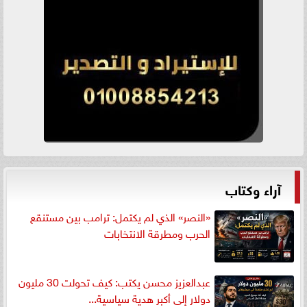
آراء وكتاب
«النصر» الذي لم يكتمل: ترامب بين مستنقع
الحرب ومطرقة الانتخابات
عبدالعزيز محسن يكتب: كيف تحولت 30 مليون
دولار إلى أكبر هدية سياسية...