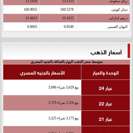
ريال سعودى
13.1553
13.1826
دينار كويتى
160.5278
160.9055
درهم اماراتى
13.4325
13.4633
اليوان الصينى
6.8549
6.8693
أسعار الذهب
متوسط سعر الذهب اليوم بالصاغة بالجنيه المصري
الوحدة والعيار
الأسعار بالجنيه المصري
عيار 24
بيع 3,629 شراء 3,686
عيار 22
بيع 3,326 شراء 3,379
عيار 21
بيع 3,175 شراء 3,225