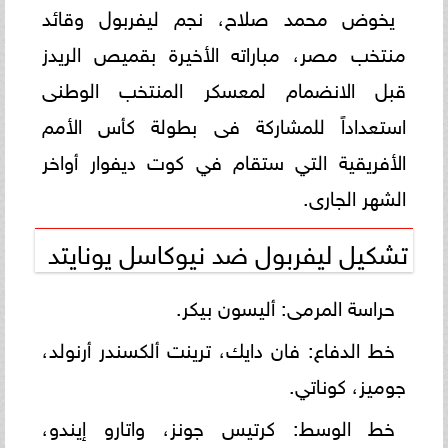
يخوض محمد صلاح، نجم ليفربول وقائد
منتخب مصر، مباراته الأخيرة بقميص الريدز
قبل الانضمام لمعسكر المنتخب الوطنى
استعداداً للمشاركة فى بطولة كأس الأمم
الأفريقية التي ستقام في كوت ديفوار أواخر
الشهر الجارى.
تشكيل ليفربول ضد نيوكاسل يونايتد
حراسة المرمى: أليسون بيكر.
خط الدفاع: فان دايك، ترينت ألكسندر أرنولد،
جوميز، كوناتي.
خط الوسط: كرتيس جونز، واتارو إيندو،