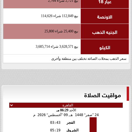
عيار 18
بيع 2,721 شراء 2,764
الاونصة
بيع 112,849 شراء 114,626
الجنيه الذهب
بيع 25,400 شراء 25,800
الكيلو
بيع 3,628,571 شراء 3,685,714
سعر الذهب بمحلات الصاغة تختلف بين منطقة وأخرى
مواقيت الصلاة
الأحد
06:29 مـ
24
صفر
1448 هـ
09
أغسطس
2026 م
الفجر
03:43
الشروق
05:19