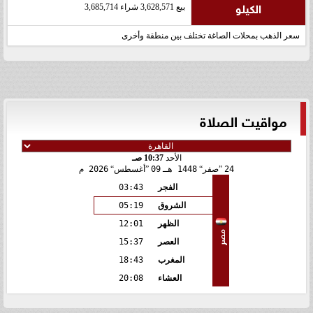
الكيلو
بيع 3,628,571 شراء 3,685,714
سعر الذهب بمحلات الصاغة تختلف بين منطقة وأخرى
مواقيت الصلاة
الأحد
10:37 صـ
24
صفر
1448 هـ
09
أغسطس
2026 م
الفجر
03:43
الشروق
05:19
الظهر
12:01
مصر
العصر
15:37
المغرب
18:43
العشاء
20:08