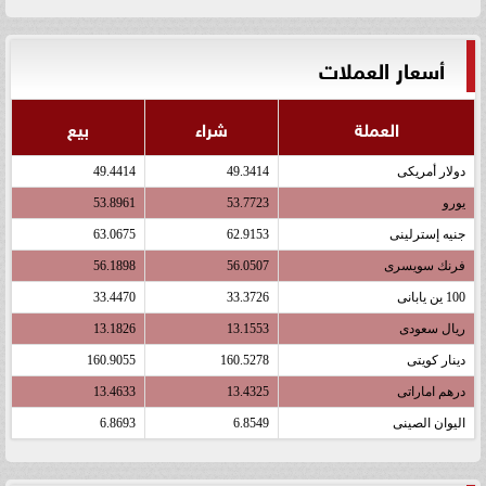
أسعار العملات
العملة
شراء
بيع
دولار أمريكى
49.3414
49.4414
يورو
53.7723
53.8961
جنيه إسترلينى
62.9153
63.0675
فرنك سويسرى
56.0507
56.1898
100 ين يابانى
33.3726
33.4470
ريال سعودى
13.1553
13.1826
دينار كويتى
160.5278
160.9055
درهم اماراتى
13.4325
13.4633
اليوان الصينى
6.8549
6.8693