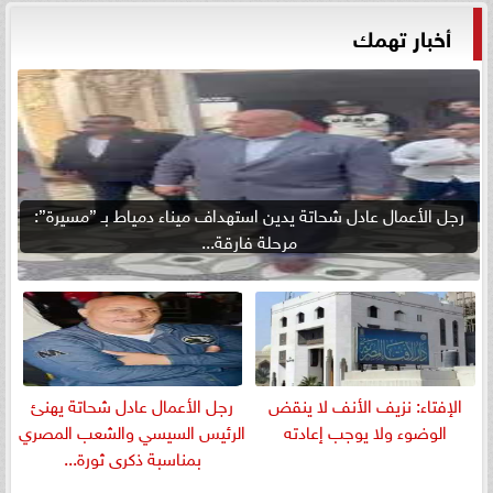
أخبار تهمك
رجل الأعمال عادل شحاتة يدين استهداف ميناء دمياط بـ ”مسيرة”:
مرحلة فارقة...
الإفتاء: نزيف الأنف لا ينقض
رجل الأعمال عادل شحاتة يهنئ
الوضوء ولا يوجب إعادته
الرئيس السيسي والشعب المصري
بمناسبة ذكرى ثورة...