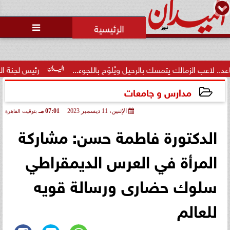
محمد يوسف
رئيس التحرير

الك يتمسك بالرحيل ويُلوّح باللجوء...
رئيس لجنة الحكام: الفراعنة 
مدارس و جامعات
الإثنين، 11 ديسمبر 2023
07:01 مـ
بتوقيت القاهرة
2023-12-11 19:01:15
الدكتورة فاطمة حسن: مشاركة
المرأة في العرس الديمقراطي
سلوك حضارى ورسالة قويه
للعالم