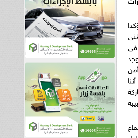
كدا
طنى
 فى
وجد
أمن
ننا
ركة
يبة
اع
لال