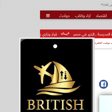
هـ
اقتصاد
آراء وكتاب
حوادث

 في مصر
قرار وزاري بتكليف الدكتور تامر عاطف مدكور مديرًا لمدير
بتوقيت القاهرة