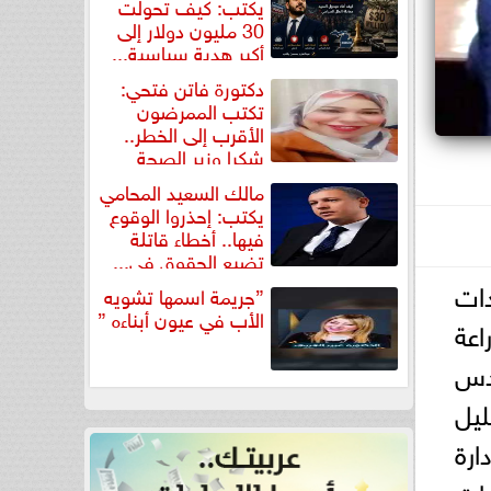
يكتب: كيف تحولت
30 مليون دولار إلى
أكبر هدية سياسية...
دكتورة فاتن فتحي:
تكتب الممرضون
الأقرب إلى الخطر..
شكرا وزير الصحة
لتكريم...
مالك السعيد المحامي
يكتب: إحذروا الوقوع
فيها.. أخطاء قاتلة
تضيع الحقوق في...
دات
”جريمة اسمها تشويه
الأب في عيون أبناءه ”
اعة
ندس
ليل
ارة
رات