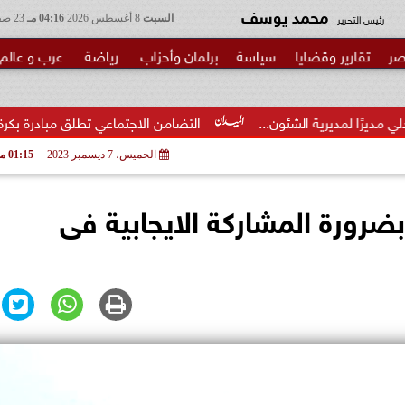
محمد يوسف
رئيس التحرير
السبت
8 أغسطس 2026
04:16 مـ
23 صفر 1448
صر
تقارير وقضايا
سياسة
برلمان وأحزاب
رياضة
عرب و عالم
لشئون...
التضامن الاجتماعي تطلق مبادرة بكرة المدرسة ..الخير
الخميس، 7 ديسمبر 2023
01:15 مـ
بضرورة المشاركة الايجابية فى