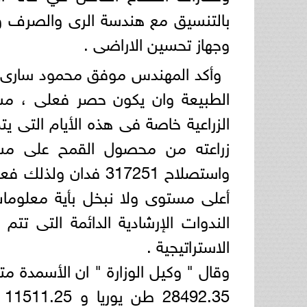
بالتنسيق مع هندسة الرى والصرف والإد
وجهاز تحسين الاراضى .
وأكد المهندس موفق محمود سارى وك
الطبيعة وان يكون حصر فعلى ، مشدد
الزراعية خاصة فى هذه الأيام التى ي
زراعته من محصول القمح على مستو
واستصلاح 317251 فد
أعلى مستوى ولا نبخل بأية معلومات 
الندوات الإرشادية الدائمة التى تت
الاستراتيجية .
وقال " وكيل الوزارة " ان الأسمدة مت
5