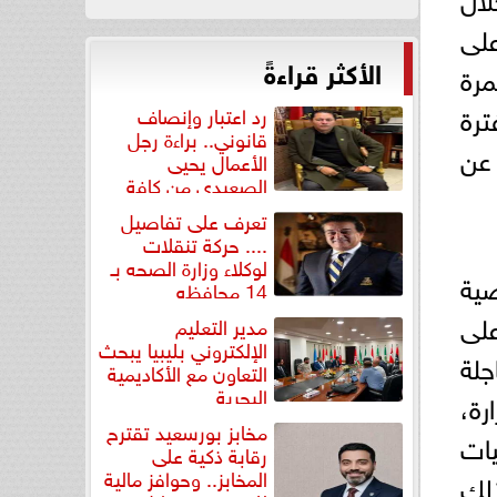
لى
الأكثر قراءةً
مرة
ترة
رد اعتبار وإنصاف
قانوني.. براءة رجل
 عن
الأعمال يحيى
الصعيدي من كافة
التهم...
تعرف على تفاصيل
.... حركة تنقلات
لوكلاء وزارة الصحه بـ
صية
14 محافظه
على
مدير التعليم
الإلكتروني بليبيا يبحث
جلة
التعاون مع الأكاديمية
البحرية
رة،
مخابز بورسعيد تقترح
يات
رقابة ذكية على
المخابز.. وحوافز مالية
ذلك