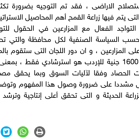
واستصلاح الاراضى ، فقد تم التوجيه بضرورة تك
التى يتم فيها زراعة القمح أهم المحاصيل الاستراتي
لتواجد الفعال مع المزارعين في الحقول للتو
ة حسب السياسة الصنفية لكل محافظة والتي تح
على المزارعين ، و ان دور اللجان التى ستقوم بالم
هو توعيه المزارعين أن سعر الضمان 1600 جنية للإردب هو استرشادي فقط ، بمع
وقت الحصاد وفقا لآليات السوق وبما يحقق مص
صول مشددا على ضرورة وصول هذا المفهوم وتوض
زراعة الحديثة و التى تحقق أعلى إنتاجية وترشد