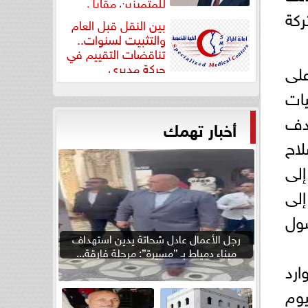
للمتميزين مقابل
ركة
جودة...
بين النقل قبل العام
والتثبيت لسنوات..
تناقضات التقييم في
حركة مديري
على
”مستشفيات...
يات
هدف
أخبار تهمك
اح
إلى
إلى
صول
رجل الأعمال عادل شحاتة يدين استهداف
ميناء دمياط بـ ”مسيرة”: مرحلة فارقة...
ارد
ليوم