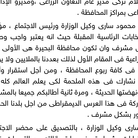
راعى بمراكز المحافظة .
محمود سارى وكيل الوزارة ورئيس الاجتماع ، مؤ
ابات الرئاسية المقبلة حيث انه يعتبر واجب و
كل مشرف وان تكون محافظة البحيرة هى الأولى
عية فى المقام الأول لذلك بعددنا بالملايين ولا ي
نا فى كافة ربوع المحافظة ، ومن أجل استقرار و
ن نشارك فى هذه الملحمة لكى يعلم العالم كله أ
ضتها الحديثة ، ومرة ثانية أطالبكم جميعا بالمشا
ة فى هذا العرس الديمقراطى من اجل بلدنا الحب
ظهور بشكل مشرف .
ى وكيل الوزارة ، بالتصديق على محضر الاجتم
ارات ، ثم استعرض ما تم إزالته من التعديات خ