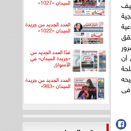
الميدان «1027»
ثيف
جية
العدد الجديد من جريدة
عية
الميدان «1022»
قق
رور
غدًا العدد الجديد من
نى أن
«جريدة الميدان» في
الأسواق
لحة
يحه
العدد الجديد من جريدة
الميدان «983»
 فى