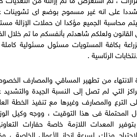
مشددا على انه غير مسموح بوضع اى تشوينات ع
تم محاسبة الجميع مؤكدا ان حملات الإزالة مست
القانون ولعلكم شاهدتم بأنفسكم ما تم خلال الف
لزراعة بكافة المستويات مسئول مسئولية كاملة
خابات الرئاسية .
رة الانتهاء من تطهير المساقي والمصارف الخصو
ز التي لم تصل إلى النسبة الجيدة والتشديد 
ى الترع والمصارف وغيرها مع تنفيذ الخطة العا
يول المحتملة فى هذا التوقيت ، ووجه وكيل الوزا
توفير المعدات اللازمة خاصة حفارات التعاون
حتياج وذلك لسرعة إنجاز الأعمال الخاصة ، و