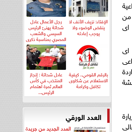
اعية
ن من
الإفتاء: نزيف الأنف لا
رجل الأعمال عادل
 اى
ينقض الوضوء ولا
شحاتة يهنئ الرئيس
يوجب إعادته
السيسي والشعب
المصري بمناسبة ذكرى
ثورة...
اى
عى
ردة
بالرقم القومي.. كيفية
عادل شحاتة : إنجاز
قشة
الاستعلام عن شكاوى
المنتخب في كأس
تكافل وكرامة
العالم ثمرة اهتمام
الرئيس...
ارة
العدد الورقي
الى
العدد الجديد من جريدة