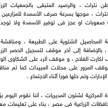
1441 طن يوريا و 6542.05 طن نترات ، والرصيد المتبقى بالجمعيات الزر
طن يوريا و 4969.2 طن نترات ، موجها بسرعة صرف الأسمدة للمزارعي
ية صعوبات او عجز فى توفير الأسمدة ولا توجد
 المحاصيل الشتوية على الطبيعة ، ومناقشة 
 بالإضافة إلى أخر موقف لتسجيل الحصر الزرا
كارت الفلاح ، و موقف الرد على الشكاوى الوا
وموقف المرور على محلات المبيدات كما تم منا
رات وتم حلها فورا أثناء الاجتماع .
 المركزية لشئون المديريات ، أننا نقوم اليوم بزي
حافظات الزراعية فى مصر ، بناء على تعليمات مع