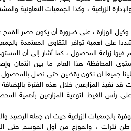
ارة الزراعية ، وكذا الجمعيات التعاونية والمشت
يل الوزارة ، على ضرورة أن يكون حصر القمح 
ا على أهمية توافر التقاوى المعتمدة بالجمع
تم فيها زراعة المحصول ، كما أشار إلى أن المست
ى المحافظة هذا العام ما بين ائتمان وإصل
ان ولذلك فعلينا جميعا ان نكون يقظين حتى نصل بالمحصول 
قد تفيذ المزارعين خلال هذه الفترة بالإضافة 
م على رأس الغيط لتوعية المزارعين بأهمية المح
وفرة بالجمعيات الزراعية حيث ان جملة الرصيد والو
28492.3 طن يوريا و 11511.25 طن نترات ، والموزع من أول الموسم حتى ا