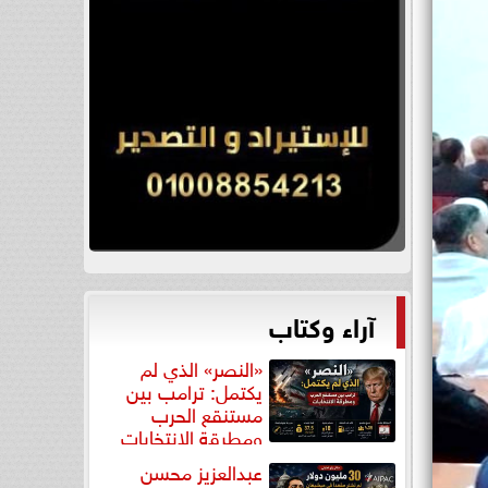
آراء وكتاب
«النصر» الذي لم
يكتمل: ترامب بين
مستنقع الحرب
ومطرقة الانتخابات
عبدالعزيز محسن