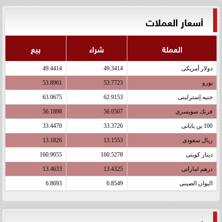
أسعار العملات
العملة
شراء
بيع
دولار أمريكى
49.3414
49.4414
يورو
53.7723
53.8961
جنيه إسترلينى
62.9153
63.0675
فرنك سويسرى
56.0507
56.1898
100 ين يابانى
33.3726
33.4470
ريال سعودى
13.1553
13.1826
دينار كويتى
160.5278
160.9055
درهم اماراتى
13.4325
13.4633
اليوان الصينى
6.8549
6.8693