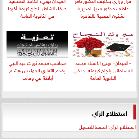
قرار وزاري بتكليف الدكتور تامر
الميدان تهنيء الكاتبة الصحفية
عاطف مدكور مديرًا لمديرية
صفاء الشاطر بنجاج كريمة أخيها
الشئون الصحية بالقاهرة
في الثانوية العامة
«الميدان» تهنئ الأستاذ محمد
​محاسب محمد ثروت عبد النبي
المسلمانى بنجاح كريمته ندا في
يقدم التعازي للمهندس هشام
الثانوية العامة
أباظة في وفاة...
استطلاع الرأي
استطلاع الرأي: اضغط للتحميل