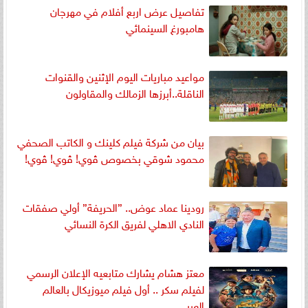
تفاصيل عرض اربع أفلام في مهرجان
هامبورغ السينمائي
مواعيد مباريات اليوم الإثنين والقنوات
الناقلة..أبرزها الزمالك والمقاولون
بيان من شركة فيلم كلينك و الكاتب الصحفي
محمود شوقي بخصوص ڤوي! ڤوي! ڤوي!
رودينا عماد عوض.. ”الحريفة” أولي صفقات
النادي الاهلي لفريق الكرة النسائي
معتز هشام يشارك متابعيه الإعلان الرسمي
لفيلم سكر .. أول فيلم ميوزيكال بالعالم
العربي