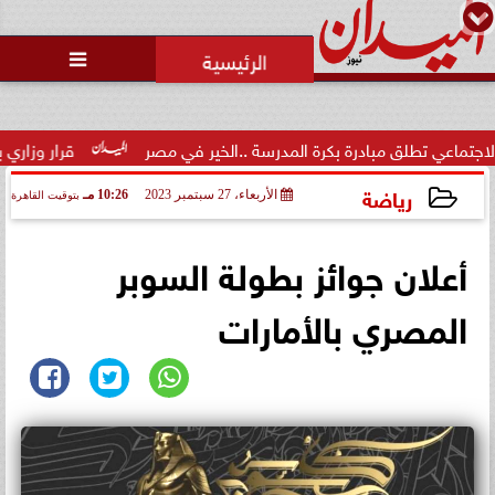
محمد يوسف
رئيس التحرير

لق مبادرة بكرة المدرسة ..الخير في مصر
قرار وزاري بتكليف الدكت
رياضة
الأربعاء، 27 سبتمبر 2023
10:26 مـ
بتوقيت القاهرة
2023-09-27 22:26:21
أعلان جوائز بطولة السوبر
المصري بالأمارات