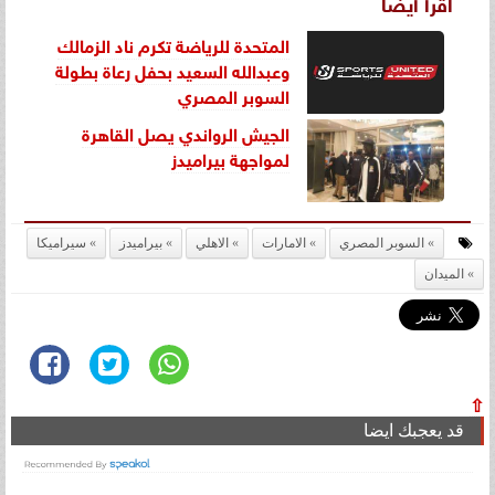
اقرأ أيضاً
المتحدة للرياضة تكرم ناد الزمالك
وعبدالله السعيد بحفل رعاة بطولة
السوبر المصري
الجيش الرواندي يصل القاهرة
لمواجهة بيراميدز
السوبر المصري
الامارات
الاهلي
بيراميدز
سيراميكا
الميدان
⇧
قد يعجبك ايضا