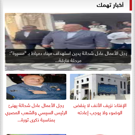
أخبار تهمك
رجل الأعمال عادل شحاتة يدين استهداف ميناء دمياط بـ ”مسيرة”:
مرحلة فارقة...
الإفتاء: نزيف الأنف لا ينقض
رجل الأعمال عادل شحاتة يهنئ
الوضوء ولا يوجب إعادته
الرئيس السيسي والشعب المصري
بمناسبة ذكرى ثورة...